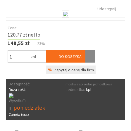
Udostępnij
Cena:
120,77 zł netto
148,55 zł
23%
DO KOSZYKA
kpl
%
Zapytaj o cenę dla firm
Dostępność:
możliwa sprzedaż jednostkowa
Duża ilość
Jednostka:
kpl
Wysyłka*:
poniedziałek
Zamów teraz