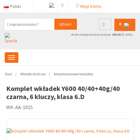
Polski
Moje konto
0
SZUKAJ
do darmowej dostawy brakuje:
299.00
ZŁ netto
Start
Wkładki do drzwi
Antywłamaniowe komplety
Komplet wkładek Y600 40/40+40g/40
czarna, 6 kluczy, klasa 6.D
WK-AA-1015