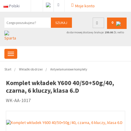
Polski
Moje konto
0
SZUKAJ
do darmowej dostawy brakuje:
299.00
ZŁ netto
Start
Wkładki do drzwi
Antywłamaniowe komplety
Komplet wkładek Y600 40/50+50g/40,
czarna, 6 kluczy, klasa 6.D
WK-AA-1017