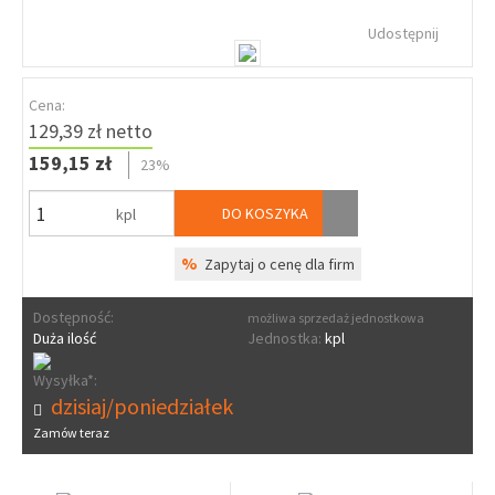
Udostępnij
Cena:
129,39 zł netto
159,15 zł
23%
DO KOSZYKA
kpl
%
Zapytaj o cenę dla firm
Dostępność:
możliwa sprzedaż jednostkowa
Duża ilość
Jednostka:
kpl
Wysyłka*:
dzisiaj/poniedziałek
Zamów teraz