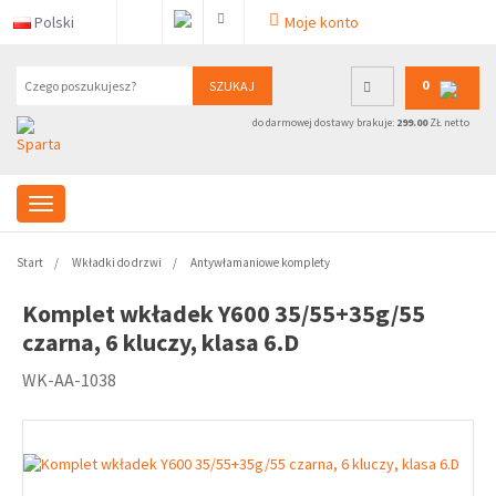
Polski
Moje konto
0
SZUKAJ
do darmowej dostawy brakuje:
299.00
ZŁ netto
Start
Wkładki do drzwi
Antywłamaniowe komplety
Komplet wkładek Y600 35/55+35g/55
czarna, 6 kluczy, klasa 6.D
WK-AA-1038