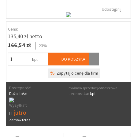
Udostępnij
Cena:
135,40 zł netto
166,54 zł
23%
DO KOSZYKA
kpl
%
Zapytaj o cenę dla firm
Dostępność:
możliwa sprzedaż jednostkowa
Duża ilość
Jednostka:
kpl
Wysyłka*:
jutro
Zamów teraz