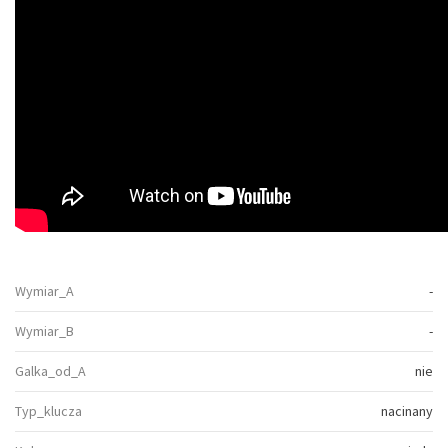
Wymiar_A
-
Wymiar_B
-
Galka_od_A
nie
Typ_klucza
nacinany