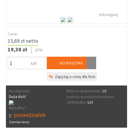
Udostępnij
Cena:
15,69 zł netto
19,30 zł
23%
DO KOSZYKA
szt
%
Zapytaj o cenę dla firm
Dostępność:
Ilość w opakowaniu:
10
Duża ilość
możliwa sprzedaż jednostkowa
Jednostka:
szt
Wysyłka*:
poniedziałek
Zamów teraz