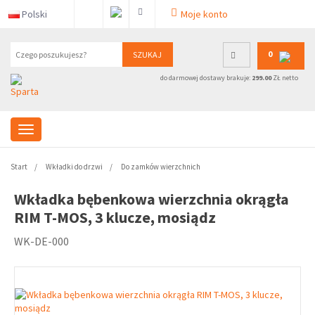
Polski
Moje konto
0
SZUKAJ
do darmowej dostawy brakuje:
299.00
ZŁ netto
Start
Wkładki do drzwi
Do zamków wierzchnich
Wkładka bębenkowa wierzchnia okrągła
RIM T-MOS, 3 klucze, mosiądz
WK-DE-000