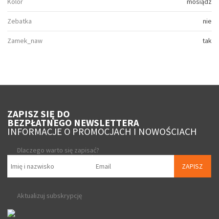
Kolor
mosiądz
Zebatka
nie
Zamek_naw
tak
ZAPISZ SIĘ DO
BEZPŁATNEGO NEWSLETTERA
INFORMACJE O PROMOCJACH I NOWOŚCIACH
Dlaczego warto się zapisać?
ZAPISZ
Aktualizuj subskrypcję