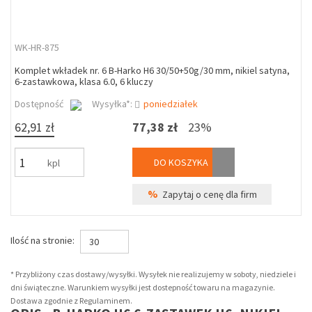
WK-HR-875
Komplet wkładek nr. 6 B-Harko H6 30/50+50g/30 mm, nikiel satyna,
6-zastawkowa, klasa 6.0, 6 kluczy
Dostępność
Wysyłka*:
poniedziałek
62,91 zł
77,38 zł
23%
DO KOSZYKA
kpl
%
Zapytaj o cenę dla firm
Ilość na stronie:
30
* Przybliżony czas dostawy/wysyłki. Wysyłek nie realizujemy w soboty, niedziele i
dni świąteczne. Warunkiem wysyłki jest dostepność towaru na magazynie.
Dostawa zgodnie z Regulaminem.