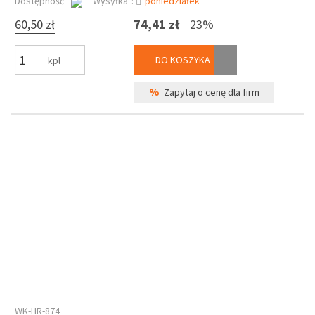
Dostępność
Wysyłka*:
poniedziałek
60,50 zł
74,41 zł
23%
DO KOSZYKA
kpl
%
Zapytaj o cenę dla firm
WK-HR-874