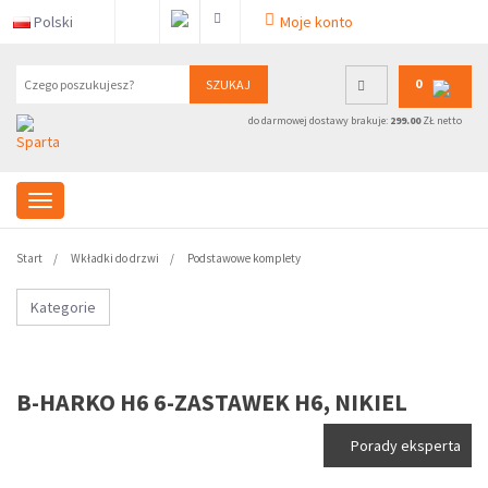
Polski
Moje konto
0
SZUKAJ
do darmowej dostawy brakuje:
299.00
ZŁ netto
Start
Wkładki do drzwi
Podstawowe komplety
Kategorie
B-HARKO H6 6-ZASTAWEK H6, NIKIEL
Porady eksperta