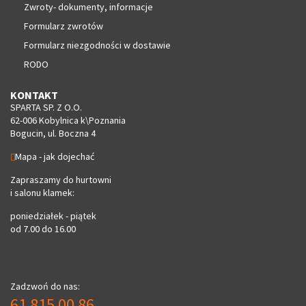
Zwroty- dokumenty, informacje
Formularz zwrotów
Formularz niezgodności w dostawie
RODO
KONTAKT
SPARTA SP. Z O.O.
62-006 Kobylnica k\Poznania
Bogucin, ul. Boczna 4
Mapa - jak dojechać
Zapraszamy do hurtowni
i salonu klamek:
poniedziałek - piątek
od 7.00 do 16.00
Zadzwoń do nas:
61 815 00 86