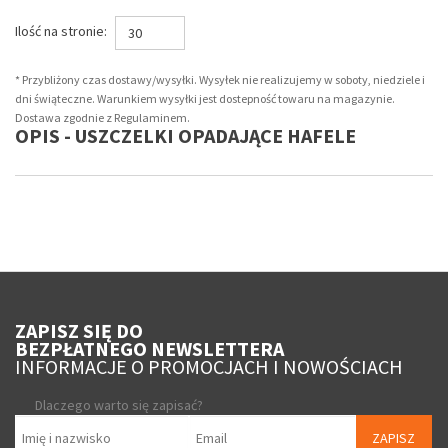
Ilość na stronie:
30
* Przybliżony czas dostawy/wysyłki. Wysyłek nie realizujemy w soboty, niedziele i
dni świąteczne. Warunkiem wysyłki jest dostepność towaru na magazynie.
Dostawa zgodnie z Regulaminem.
OPIS - USZCZELKI OPADAJĄCE HAFELE
ZAPISZ SIĘ DO
BEZPŁATNEGO NEWSLETTERA
INFORMACJE O PROMOCJACH I NOWOŚCIACH
Dlaczego warto się zapisać?
ZAPISZ