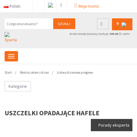
Polski
Moje konto
0
SZUKAJ
do darmowej dostawy brakuje:
299.00
ZŁ netto
Start
Montaż okien i drzwi
Listwy drzwiowe progowe
Kategorie
USZCZELKI OPADAJĄCE HAFELE
Porady eksperta