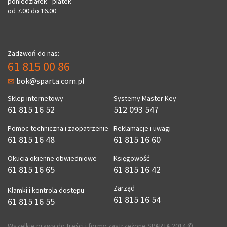
poniedziałek - piątek
od 7.00 do 16.00
Zadzwoń do nas:
61 815 00 86
bok@sparta.com.pl
Sklep internetowy
Systemy Master Key
61 815 16 52
512 093 547
Pomoc techniczna i zaopatrzenie
Reklamacje i uwagi
61 815 16 48
61 815 16 60
Okucia okienne obwiedniowe
Księgowość
61 815 16 65
61 815 16 42
Zarząd
Klamki i kontrola dostępu
61 815 16 54
61 815 16 55
Wszelkie prawa do treści i formy zastrzeżone SPARTA 2014 ©