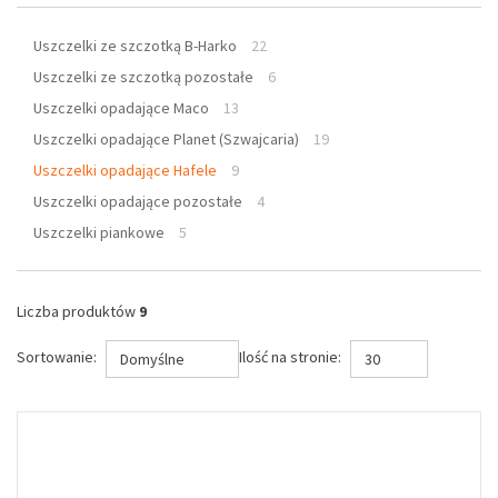
Uszczelki ze szczotką B-Harko
22
Uszczelki ze szczotką pozostałe
6
Uszczelki opadające Maco
13
Uszczelki opadające Planet (Szwajcaria)
19
Uszczelki opadające Hafele
9
Uszczelki opadające pozostałe
4
Uszczelki piankowe
5
Liczba produktów
9
Sortowanie:
Ilość na stronie:
Domyślne
30