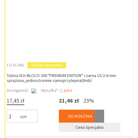
FO-IS-061
Oferta specjalna
Taśma ISO-BLOCO 300 "PREMIUM EDITION" czarna 15/2-6 mm
sprężona, jednostronnie samoprzylepna(8mb)
Dostępność
Wysyłka*:
jutro
17,45 zł
21,46 zł
23%
DO KOSZYKA
opk
Cena Specjalna