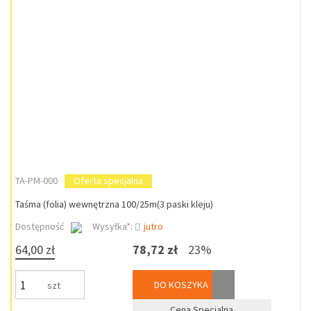
TA-PM-000
Oferta specjalna
Taśma (folia) wewnętrzna 100/25m(3 paski kleju)
Dostępność
Wysyłka*:
jutro
64,00 zł
78,72 zł
23%
DO KOSZYKA
szt
Cena Specjalna