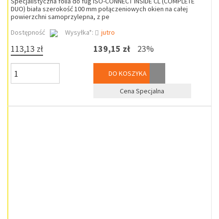
Specjalistyczna folia do fug ISO-CONNECT INSIDE CL (COMPLETE
DUO) biała szerokość 100 mm połączeniowych okien na całej
powierzchni samoprzylepna, z pe
Dostępność
Wysyłka*:
jutro
113,13 zł
139,15 zł
23%
DO KOSZYKA
Cena Specjalna