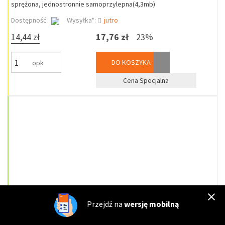
sprężona, jednostronnie samoprzylepna(4,3mb)
Dostępność
Wysyłka*:
jutro
14,44 zł
17,76 zł
23%
DO KOSZYKA
opk
Cena Specjalna
Przejdź na
wersję mobilną