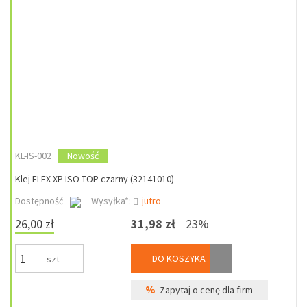
KL-IS-002
Nowość
Klej FLEX XP ISO-TOP czarny (32141010)
Dostępność
Wysyłka*:
jutro
26,00 zł
31,98 zł
23%
DO KOSZYKA
szt
%
Zapytaj o cenę dla firm