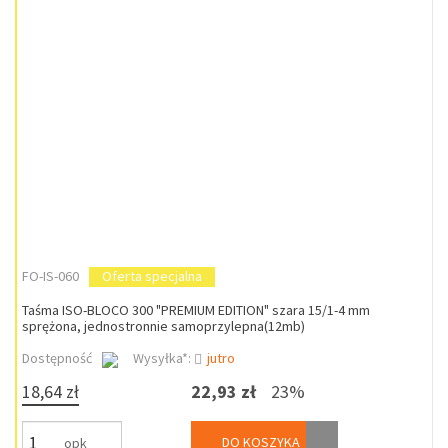
FO-IS-060
Oferta specjalna
Taśma ISO-BLOCO 300 "PREMIUM EDITION" szara 15/1-4 mm
sprężona, jednostronnie samoprzylepna(12mb)
Dostępność
Wysyłka*:
jutro
18,64 zł
22,93 zł
23%
DO KOSZYKA
opk