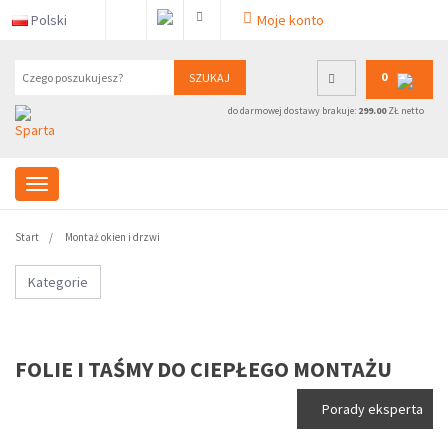
Polski
Moje konto
0
SZUKAJ
do darmowej dostawy brakuje:
299.00
ZŁ netto
Start
Montaż okien i drzwi
Kategorie
FOLIE I TAŚMY DO CIEPŁEGO MONTAŻU
Porady eksperta