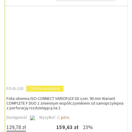
FO-IS-120
Oferta specjalna
Folia okienna ISO-CONNECT VARIOFLEX SD szer. 90 mm Wariant
COMPLETE F DUO z zmiennym współczynnikiem sd samoprzylepna
z perforacją rozdzielającą na 2
Dostępność
Wysyłka*:
jutro
129,78 zł
159,63 zł
23%