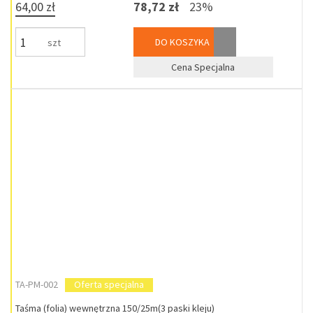
64,00 zł
78,72 zł
23%
DO KOSZYKA
szt
Cena Specjalna
TA-PM-002
Oferta specjalna
Taśma (folia) wewnętrzna 150/25m(3 paski kleju)