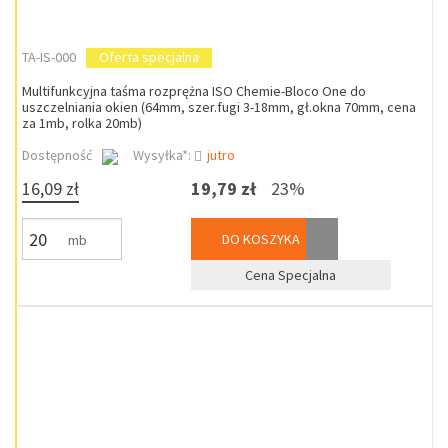
TA-IS-000
Oferta specjalna
Multifunkcyjna taśma rozprężna ISO Chemie-Bloco One do
uszczelniania okien (64mm, szer.fugi 3-18mm, gł.okna 70mm, cena
za 1mb, rolka 20mb)
Dostępność
Wysyłka*:
jutro
16,09 zł
19,79 zł
23%
DO KOSZYKA
mb
Cena Specjalna