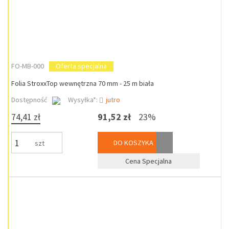
FO-MB-000
Oferta specjalna
Folia StroxxTop wewnętrzna 70 mm - 25 m biała
Dostępność
Wysyłka*:
jutro
74,41 zł
91,52 zł
23%
DO KOSZYKA
szt
Cena Specjalna