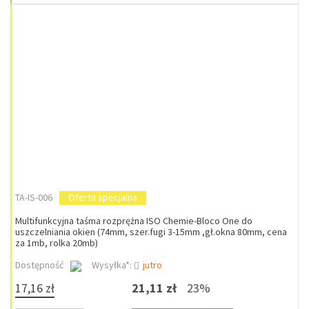
TA-IS-006
Oferta specjalna
Multifunkcyjna taśma rozprężna ISO Chemie-Bloco One do
uszczelniania okien (74mm, szer.fugi 3-15mm ,gł.okna 80mm, cena
za 1mb, rolka 20mb)
Dostępność
Wysyłka*:
jutro
17,16 zł
21,11 zł
23%