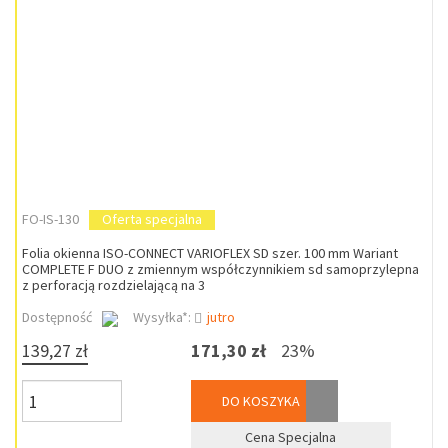
FO-IS-130
Oferta specjalna
Folia okienna ISO-CONNECT VARIOFLEX SD szer. 100 mm Wariant
COMPLETE F DUO z zmiennym współczynnikiem sd samoprzylepna
z perforacją rozdzielającą na 3
Dostępność
Wysyłka*:
jutro
139,27 zł
171,30 zł
23%
DO KOSZYKA
Cena Specjalna