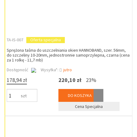
TA-IS-007
Oferta specjalna
Sprężona taśma do uszczelniania okien HANNOBAND, szer. 56mm,
do szczeliny 10-20mm, jednostronnie samoprzylepna, czarna (cena
za 1 rolkę - 11,7 mb)
Dostępność
Wysyłka*:
jutro
178,94 zł
220,10 zł
23%
DO KOSZYKA
szt
Cena Specjalna