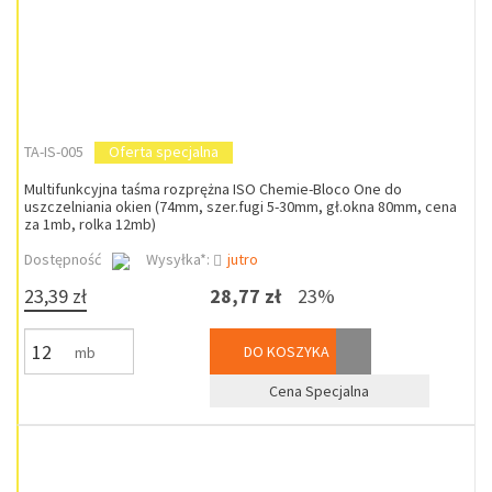
TA-IS-005
Oferta specjalna
Multifunkcyjna taśma rozprężna ISO Chemie-Bloco One do
uszczelniania okien (74mm, szer.fugi 5-30mm, gł.okna 80mm, cena
za 1mb, rolka 12mb)
Dostępność
Wysyłka*:
jutro
23,39 zł
28,77 zł
23%
DO KOSZYKA
mb
Cena Specjalna