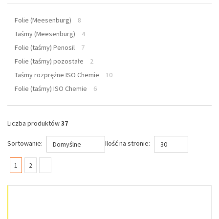
Folie (Meesenburg)
8
Taśmy (Meesenburg)
4
Folie (taśmy) Penosil
7
Folie (taśmy) pozostałe
2
Taśmy rozprężne ISO Chemie
10
Folie (taśmy) ISO Chemie
6
Liczba produktów
37
Sortowanie:
Ilość na stronie:
Domyślne
30
(current)
1
2