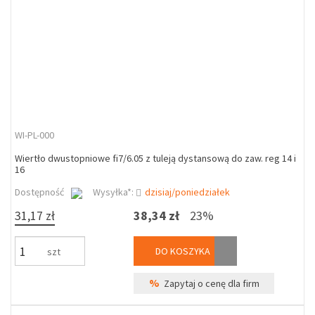
WI-PL-000
Wiertło dwustopniowe fi7/6.05 z tuleją dystansową do zaw. reg 14 i
16
Dostępność
Wysyłka*:
dzisiaj/poniedziałek
31,17 zł
38,34 zł
23%
DO KOSZYKA
szt
%
Zapytaj o cenę dla firm