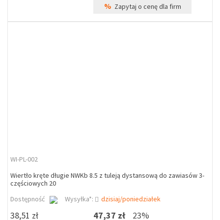
%
Zapytaj o cenę dla firm
WI-PL-002
Wiertło kręte długie NWKb 8.5 z tuleją dystansową do zawiasów 3-
częściowych 20
Dostępność
Wysyłka*:
dzisiaj/poniedziałek
38,51 zł
47,37 zł
23%