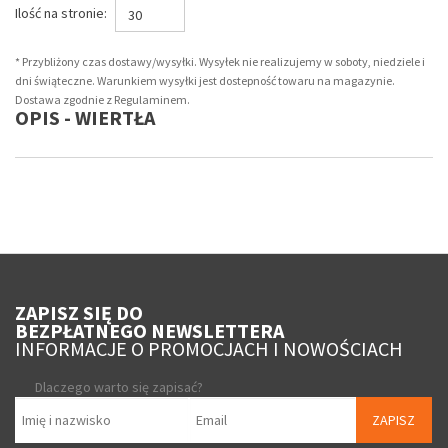
Ilość na stronie:
30
* Przybliżony czas dostawy/wysyłki. Wysyłek nie realizujemy w soboty, niedziele i
dni świąteczne. Warunkiem wysyłki jest dostepność towaru na magazynie.
Dostawa zgodnie z Regulaminem.
OPIS - WIERTŁA
ZAPISZ SIĘ DO
BEZPŁATNEGO NEWSLETTERA
INFORMACJE O PROMOCJACH I NOWOŚCIACH
Dlaczego warto się zapisać?
ZAPISZ