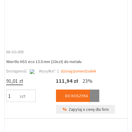
WI-SG-005
Wiertło HSS eco 13.0 mm (10szt) do metalu
Dostępność
Wysyłka*:
dzisiaj/poniedziałek
91,01 zł
111,94 zł
23%
DO KOSZYKA
szt
%
Zapytaj o cenę dla firm