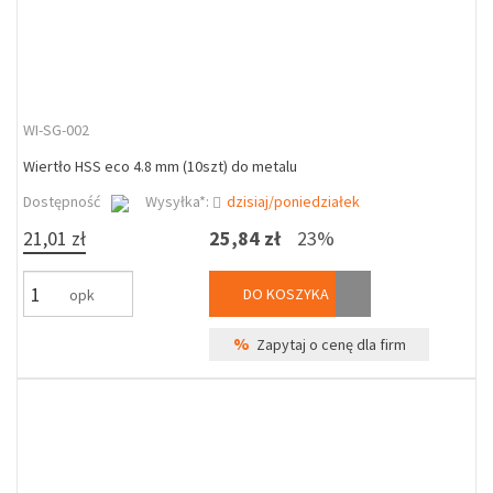
WI-SG-002
Wiertło HSS eco 4.8 mm (10szt) do metalu
Dostępność
Wysyłka*:
dzisiaj/poniedziałek
21,01 zł
25,84 zł
23%
DO KOSZYKA
opk
%
Zapytaj o cenę dla firm