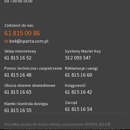
od 7.00 do 16.00
Zadzwoń do nas:
61 815 00 86
bok@sparta.com.pl
Sklep internetowy
Systemy Master Key
61 815 16 52
512 093 547
Pomoc techniczna i zaopatrzenie
Reklamacje i uwagi
61 815 16 48
61 815 16 60
Okucia okienne obwiedniowe
Księgowość
61 815 16 65
61 815 16 42
Zarząd
Klamki i kontrola dostępu
61 815 16 54
61 815 16 55
Wszelkie prawa do treści i formy zastrzeżone SPARTA 2014 ©
Kopiowanie zdjęć i innych treści wymaga pisemnej zgody Sparta sp. z