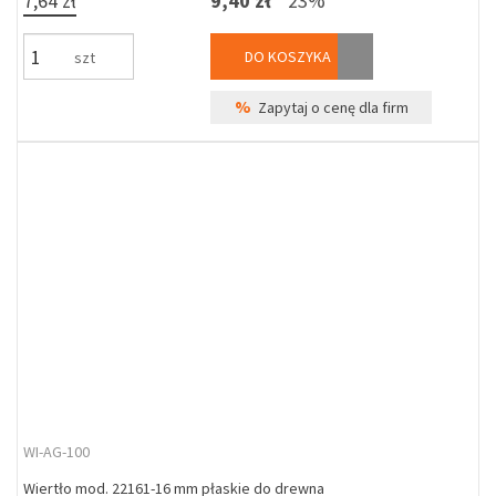
7,64 zł
9,40 zł
23%
DO KOSZYKA
szt
%
Zapytaj o cenę dla firm
WI-AG-100
Wiertło mod. 22161-16 mm płaskie do drewna