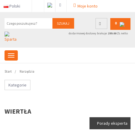
Polski
Moje konto
0
SZUKAJ
do darmowej dostawy brakuje:
299.00
ZŁ netto
Start
Narzędzia
Kategorie
WIERTŁA
Porady eksperta