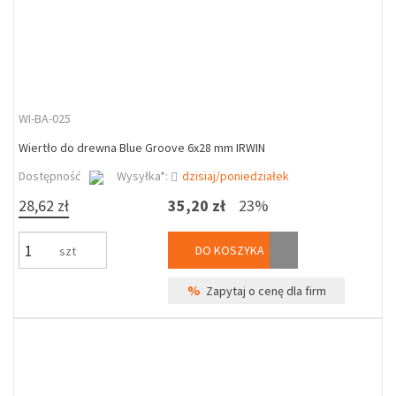
WI-BA-025
Wiertło do drewna Blue Groove 6x28 mm IRWIN
Dostępność
Wysyłka*:
dzisiaj/poniedziałek
28,62 zł
35,20 zł
23%
DO KOSZYKA
szt
%
Zapytaj o cenę dla firm