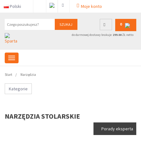
Polski
Moje konto
0
SZUKAJ
do darmowej dostawy brakuje:
299.00
ZŁ netto
Start
Narzędzia
Kategorie
NARZĘDZIA STOLARSKIE
Porady eksperta