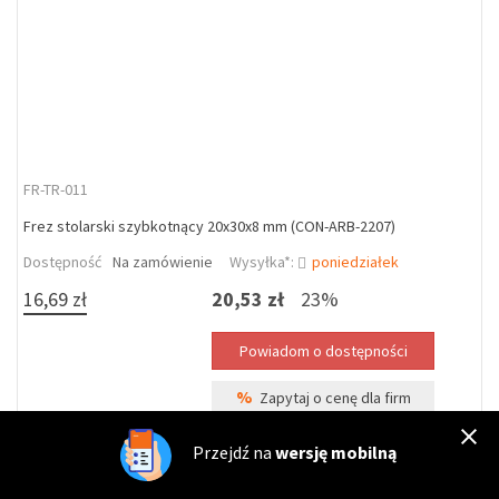
FR-TR-011
Frez stolarski szybkotnący 20x30x8 mm (CON-ARB-2207)
Dostępność
Na zamówienie
Wysyłka*:
poniedziałek
16,69 zł
20,53 zł
23%
%
Zapytaj o cenę dla firm
Przejdź na
wersję mobilną