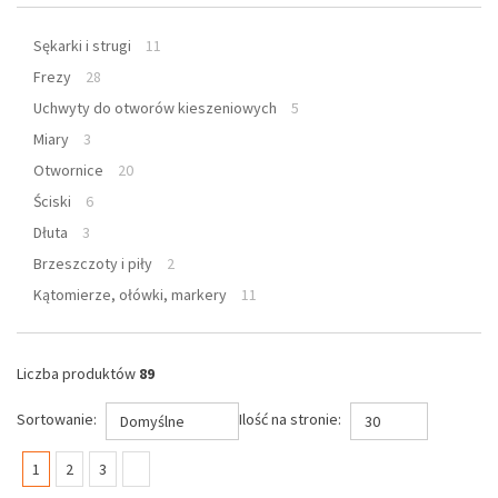
Sękarki i strugi
11
Frezy
28
Uchwyty do otworów kieszeniowych
5
Miary
3
Otwornice
20
Ściski
6
Dłuta
3
Brzeszczoty i piły
2
Kątomierze, ołówki, markery
11
Liczba produktów
89
Sortowanie:
Ilość na stronie:
Domyślne
30
(current)
1
2
3