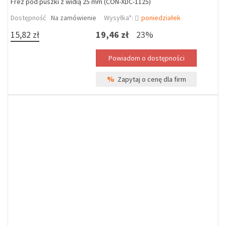
Frez pod puszki z widią 25 mm (CON-XDC-1125)
Dostępność
Na zamówienie
Wysyłka*:
poniedziałek
15,82 zł
19,46 zł
23%
%
Zapytaj o cenę dla firm