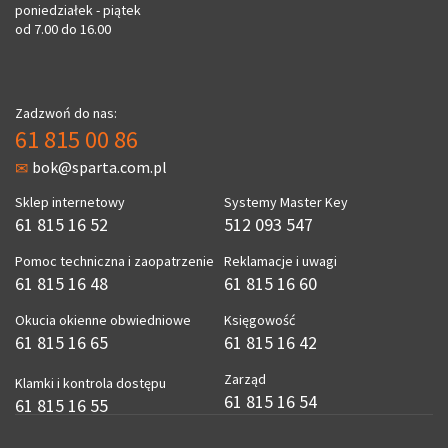
poniedziałek - piątek
od 7.00 do 16.00
Zadzwoń do nas:
61 815 00 86
bok@sparta.com.pl
Sklep internetowy
Systemy Master Key
61 815 16 52
512 093 547
Pomoc techniczna i zaopatrzenie
Reklamacje i uwagi
61 815 16 48
61 815 16 60
Okucia okienne obwiedniowe
Księgowość
61 815 16 65
61 815 16 42
Zarząd
Klamki i kontrola dostępu
61 815 16 54
61 815 16 55