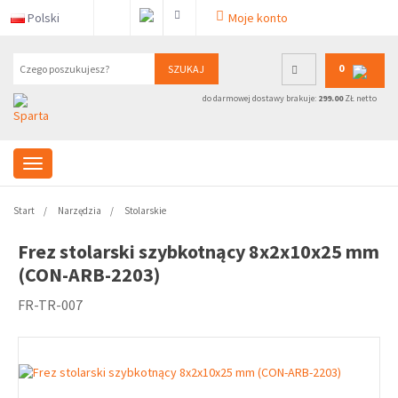
Polski
Moje konto
0
SZUKAJ
do darmowej dostawy brakuje:
299.00
ZŁ netto
Start
Narzędzia
Stolarskie
Frez stolarski szybkotnący 8x2x10x25 mm
(CON-ARB-2203)
FR-TR-007