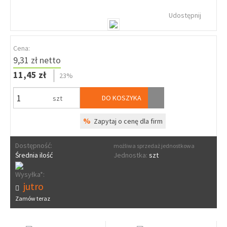
Udostępnij
Cena:
9,31 zł netto
11,45 zł
23%
DO KOSZYKA
szt
%
Zapytaj o cenę dla firm
Dostępność:
możliwa sprzedaż jednostkowa
Średnia ilość
Jednostka:
szt
Wysyłka*:
jutro
Zamów teraz