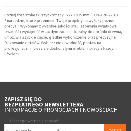
Poznaj frez stolarski szybkotnący 8x2x10x25 mm (CON-ARB-2203)
? narzędzie, które przeniesie Twoje projekty na wyższy poziom
precyzji! Wykonany z wysokiej jakości stali, zapewnia wyjątkową
trwałość i wydajność w każdym zadaniu. Idealny do obróbki drewna,
umożliwia szybkie cięcie, gładkie wykończenie oraz precyzyjne
frezowanie detalów. Wybierz niezawodność, postaw na
profesjonalizm i ciesz się doskonałymi efektami pracy z każdym
użyciem!
ZAPISZ SIĘ DO
BEZPŁATNEGO NEWSLETTERA
INFORMACJE O PROMOCJACH I NOWOŚCIACH
Dlaczego warto się zapisać?
ZAPISZ