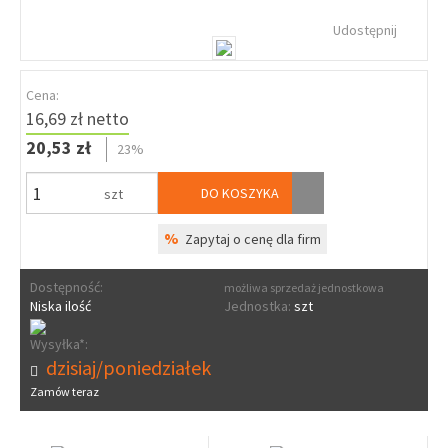
Udostępnij
Cena:
16,69 zł netto
20,53 zł
23%
DO KOSZYKA
szt
%
Zapytaj o cenę dla firm
Dostępność:
możliwa sprzedaż jednostkowa
Niska ilość
Jednostka:
szt
Wysyłka*:
dzisiaj/poniedziałek
Zamów teraz