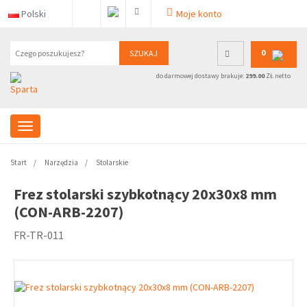
Polski
Moje konto
0
SZUKAJ
do darmowej dostawy brakuje:
299.00
ZŁ netto
Start
Narzędzia
Stolarskie
Frez stolarski szybkotnący 20x30x8 mm
(CON-ARB-2207)
FR-TR-011