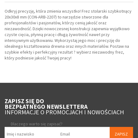
Odkryj precyzję, która zmienia wszystko! Frez stolarski szybkotnący
20x30x8 mm (CON-ARB-2207) to narzędzie stworzone dla
profesjonalistów i pasjonatów, którzy cenią jakość oraz
niezawodność. Dzięki nowoczesnej konstrukcji zapewnia wyjątkowo
czyste cięcia, płynną pracę i długą żywotność nawet przy
intensywnym użytkowaniu. Wykorzystaj jego moc i precyzję do
idealnego kształtowania drewna oraz innych materiałów. Postaw na
szybkie efekty i perfekcyjny rezultat ? wybierz niezawodny frez,
który podniesie jakość Twojej pracy!
ZAPISZ SIĘ DO
BEZPŁATNEGO NEWSLETTERA
INFORMACJE O PROMOCJACH I NOWOŚCIACH
Dlaczego warto się zapisać?
ZAPISZ