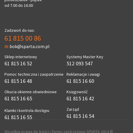
od 7.00 do 16.00
Zadzwoń do nas:
61 815 00 86
bok@sparta.com.pl
Sklep internetowy
Systemy Master Key
61 815 16 52
512 093 547
Pomoc techniczna i zaopatrzenie
Reklamacje i uwagi
61 815 16 48
61 815 16 60
Okucia okienne obwiedniowe
Księgowość
61 815 16 65
61 815 16 42
Zarząd
Klamki i kontrola dostępu
61 815 16 54
61 815 16 55
Wszelkie prawa do treści i formy zastrzeżone SPARTA 2014 ©