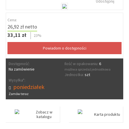
Udostępnij
Cena:
26,92 zł netto
33,11 zł
23%
Dostępność:
Ilość w opakowaniu:
6
Na zamówienie
możliwa sprzedaż jednostkowa
Jednostka:
szt
Wysyłka*:
poniedziałek
Zamów teraz
Zobacz w
Karta produktu
katalogu