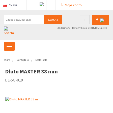
Polski
Moje konto
0
SZUKAJ
do darmowej dostawy brakuje:
299.00
ZŁ netto
Start
Narzędzia
Stolarskie
Dłuto MAXTER 38 mm
DL-SG-019