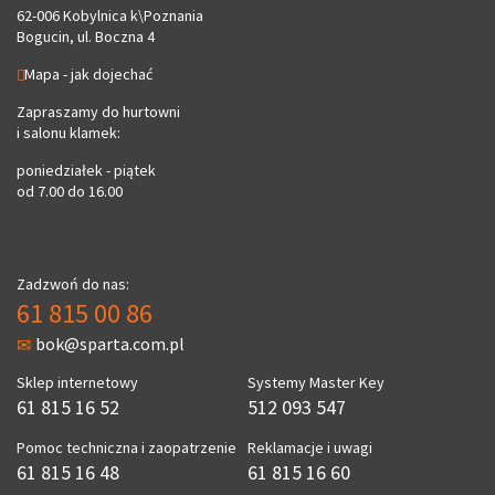
62-006 Kobylnica k\Poznania
Bogucin, ul. Boczna 4
Mapa - jak dojechać
Zapraszamy do hurtowni
i salonu klamek:
poniedziałek - piątek
od 7.00 do 16.00
Zadzwoń do nas:
61 815 00 86
bok@sparta.com.pl
Sklep internetowy
Systemy Master Key
61 815 16 52
512 093 547
Pomoc techniczna i zaopatrzenie
Reklamacje i uwagi
61 815 16 48
61 815 16 60