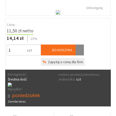
Udostępnij
Cena:
11,50 zł netto
14,14 zł
23%
DO KOSZYKA
szt
%
Zapytaj o cenę dla firm
Dostępność:
możliwa sprzedaż jednostkowa
Średnia ilość
Jednostka:
szt
Wysyłka*:
poniedziałek
Zamów teraz