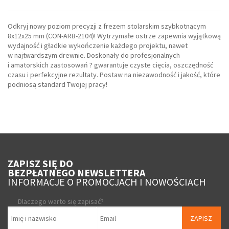
Odkryj nowy poziom precyzji z frezem stolarskim szybkotnącym
8x12x25 mm (CON-ARB-2104)! Wytrzymałe ostrze zapewnia wyjątkową
wydajność i gładkie wykończenie każdego projektu, nawet
w najtwardszym drewnie. Doskonały do profesjonalnych
i amatorskich zastosowań ? gwarantuje czyste cięcia, oszczędność
czasu i perfekcyjne rezultaty. Postaw na niezawodność i jakość, które
podniosą standard Twojej pracy!
ZAPISZ SIĘ DO
BEZPŁATNEGO NEWSLETTERA
INFORMACJE O PROMOCJACH I NOWOŚCIACH
Dlaczego warto się zapisać?
ZAPISZ