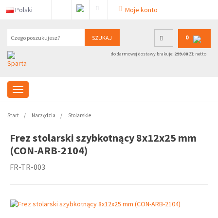
Polski
Moje konto
0
SZUKAJ
do darmowej dostawy brakuje:
299.00
ZŁ netto
Start
Narzędzia
Stolarskie
Frez stolarski szybkotnący 8x12x25 mm
(CON-ARB-2104)
FR-TR-003