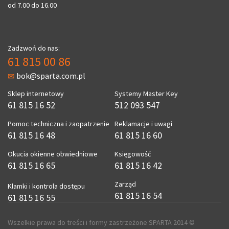
od 7.00 do 16.00
Zadzwoń do nas:
61 815 00 86
bok@sparta.com.pl
Sklep internetowy
Systemy Master Key
61 815 16 52
512 093 547
Pomoc techniczna i zaopatrzenie
Reklamacje i uwagi
61 815 16 48
61 815 16 60
Okucia okienne obwiedniowe
Księgowość
61 815 16 65
61 815 16 42
Zarząd
Klamki i kontrola dostępu
61 815 16 54
61 815 16 55
Wszelkie prawa do treści i formy zastrzeżone SPARTA 2014 ©