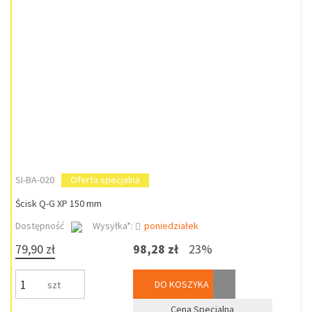
SI-BA-020
Oferta specjalna
Ścisk Q-G XP 150 mm
Dostępność
Wysyłka*:
poniedziałek
79,90 zł
98,28 zł
23%
DO KOSZYKA
szt
Cena Specjalna