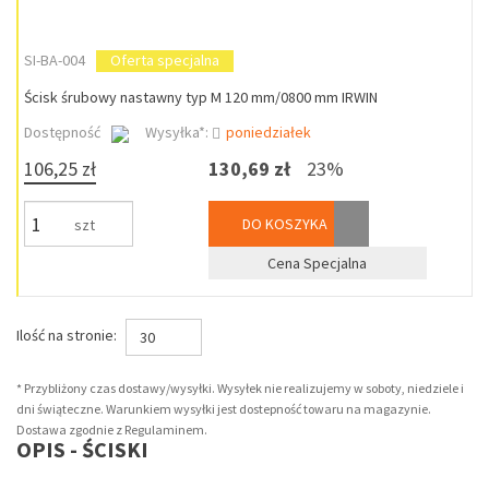
SI-BA-004
Oferta specjalna
Ścisk śrubowy nastawny typ M 120 mm/0800 mm IRWIN
Dostępność
Wysyłka*:
poniedziałek
106,25 zł
130,69 zł
23%
DO KOSZYKA
szt
Cena Specjalna
Ilość na stronie:
30
* Przybliżony czas dostawy/wysyłki. Wysyłek nie realizujemy w soboty, niedziele i
dni świąteczne. Warunkiem wysyłki jest dostepność towaru na magazynie.
Dostawa zgodnie z Regulaminem.
OPIS - ŚCISKI