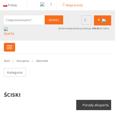
Polski
Moje konto
0
SZUKAJ
do darmowej dostawy brakuje:
299.00
ZŁ netto
Start
Narzędzia
Stolarskie
Kategorie
ŚCISKI
Porady eksperta