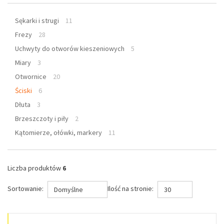
Sękarki i strugi
11
Frezy
28
Uchwyty do otworów kieszeniowych
5
Miary
3
Otwornice
20
Ściski
6
Dłuta
3
Brzeszczoty i piły
2
Kątomierze, ołówki, markery
11
Liczba produktów
6
Sortowanie:
Ilość na stronie:
Domyślne
30