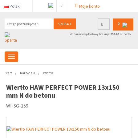
Polski
Moje konto
0
SZUKAJ
do darmowej dostawy brakuje:
299.00
ZŁ netto
Start
Narzędzia
Wiertła
Wiertło HAW PERFECT POWER 13x150
mm N do betonu
WI-SG-159