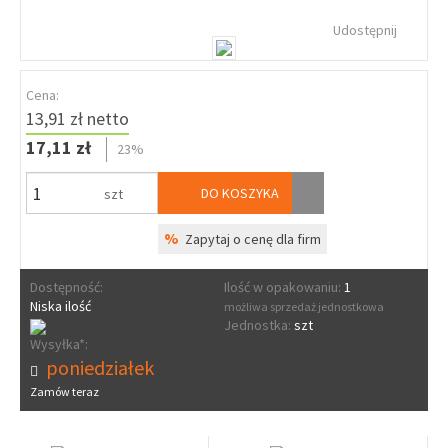
Udostępnij
Cena:
13,91 zł netto
17,11 zł
23%
DO KOSZYKA
szt
%
Zapytaj o cenę dla firm
Dostępność:
Ilość w opakowaniu:
1
Niska ilość
możliwa sprzedaż jednostkowa
Jednostka:
szt
Wysyłka*:
poniedziałek
Zamów teraz