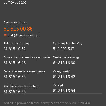
od 7.00 do 16.00
Zadzwoń do nas:
61 815 00 86
bok@sparta.com.pl
Sklep internetowy
Systemy Master Key
61 815 16 52
512 093 547
Pomoc techniczna i zaopatrzenie
Reklamacje i uwagi
61 815 16 48
61 815 16 60
Okucia okienne obwiedniowe
Księgowość
61 815 16 65
61 815 16 42
Zarząd
Klamki i kontrola dostępu
61 815 16 54
61 815 16 55
Wszelkie prawa do treści i formy zastrzeżone SPARTA 2014 ©