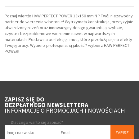
Poznaj wiertło HAW PERFECT POWER 13x150 mm N ? Twój niezawodny
partner do wiercenia w betonie! Wytrzymała konstrukcja, precyzyjnie
utwardzony rdzeń oraz innowacyjny design gwarantują szybkie,
czyste i bezproblemowe wiercenie nawet w najtwardszych
materiałach. Postaw na perfekcję i moc, które przełożą się na efekty
Twojej pracy. Wybierz profesjonalną jakość ? wybierz HAW PERFECT
POWER!
ZAPISZ SIĘ DO
BEZPŁATNEGO NEWSLETTERA
INFORMACJE O PROMOCJACH I NOWOŚCIACH
Dlaczego warto się zapisać?
ZAPISZ