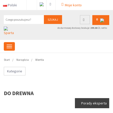
Polski
Moje konto
0
SZUKAJ
do darmowej dostawy brakuje:
299.00
ZŁ netto
Start
Narzędzia
Wiertła
Kategorie
DO DREWNA
Porady eksperta