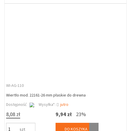
WI-AG-110
Wiertło mod. 22161-26 mm płaskie do drewna
Dostępność
Wysyłka*:
jutro
8,08 zł
9,94 zł
23%
DO KOSZYKA
szt