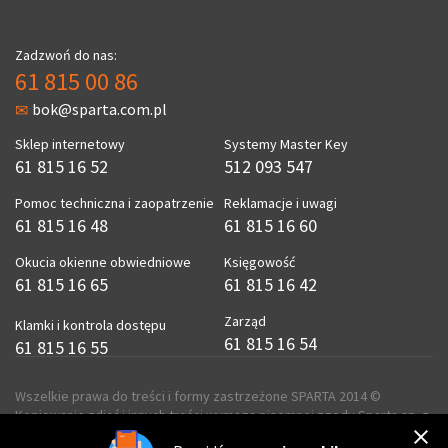
Zadzwoń do nas:
61 815 00 86
bok@sparta.com.pl
Sklep internetowy
Systemy Master Key
61 815 16 52
512 093 547
Pomoc techniczna i zaopatrzenie
Reklamacje i uwagi
61 815 16 48
61 815 16 60
Okucia okienne obwiedniowe
Księgowość
61 815 16 65
61 815 16 42
Zarząd
Klamki i kontrola dostępu
61 815 16 54
61 815 16 55
Wszelkie prawa do treści i formy zastrzeżone SPARTA 2014 ©
Kopiowanie zdjęć i innych treści wymaga pisemnej zgody Sparta sp. z
o.o.