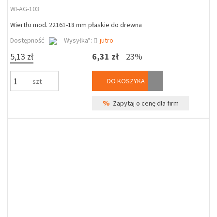
WI-AG-103
Wiertło mod. 22161-18 mm płaskie do drewna
Dostępność
Wysyłka*:
jutro
5,13 zł
6,31 zł
23%
DO KOSZYKA
szt
%
Zapytaj o cenę dla firm