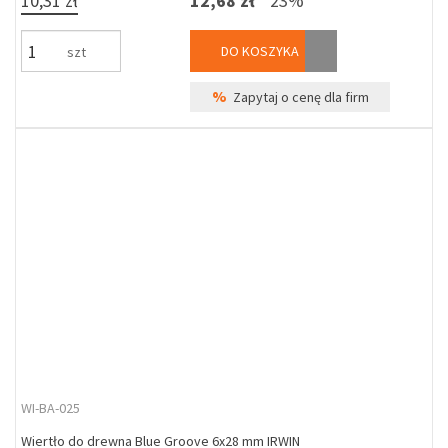
10,31 zł
12,68 zł
23%
DO KOSZYKA
szt
%
Zapytaj o cenę dla firm
WI-BA-025
Wiertło do drewna Blue Groove 6x28 mm IRWIN