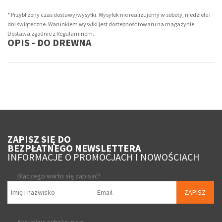
* Przybliżony czas dostawy/wysyłki. Wysyłek nie realizujemy w soboty, niedziele i
dni świąteczne. Warunkiem wysyłki jest dostepność towaru na magazynie.
Dostawa zgodnie z Regulaminem.
OPIS - DO DREWNA
ZAPISZ SIĘ DO
BEZPŁATNEGO NEWSLETTERA
INFORMACJE O PROMOCJACH I NOWOŚCIACH
Dlaczego warto się zapisać?
ZAPISZ