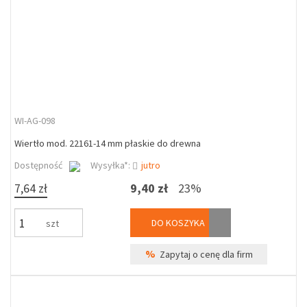
WI-AG-098
Wiertło mod. 22161-14 mm płaskie do drewna
Dostępność
Wysyłka*:
jutro
7,64 zł
9,40 zł
23%
DO KOSZYKA
szt
%
Zapytaj o cenę dla firm