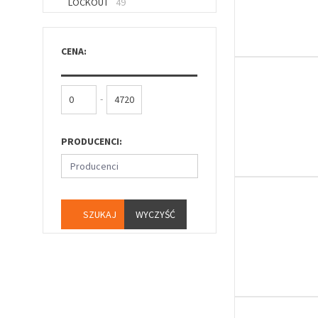
LOCKOUT
49
CENA:
-
PRODUCENCI:
Producenci
WYCZYŚĆ