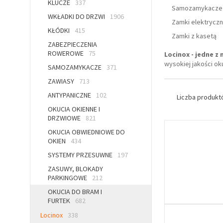
KLUCZE
337
Samozamykacze 
WKŁADKI DO DRZWI
1906
Zamki elektryczn
KŁÓDKI
415
Zamki z kasetą
ZABEZPIECZENIA
ROWEROWE
75
Locinox - jedne z
wysokiej jakości o
SAMOZAMYKACZE
371
ZAWIASY
713
ANTYPANICZNE
102
Liczba produk
OKUCIA OKIENNE I
DRZWIOWE
821
OKUCIA OBWIEDNIOWE DO
OKIEN
434
SYSTEMY PRZESUWNE
197
ZASUWY, BLOKADY
PARKINGOWE
212
OKUCIA DO BRAM I
FURTEK
682
Locinox
338