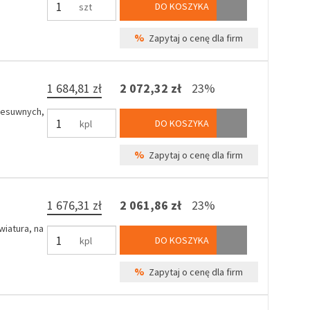
DO KOSZYKA
szt
%
Zapytaj o cenę dla firm
1 684,81 zł
2 072,32 zł
23%
zesuwnych,
DO KOSZYKA
kpl
%
Zapytaj o cenę dla firm
1 676,31 zł
2 061,86 zł
23%
iatura, na
DO KOSZYKA
kpl
%
Zapytaj o cenę dla firm