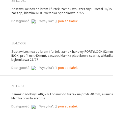
ZE-LC-071
Zestaw Locinox do bram i furtek: zamek wpuszczany H-Metal 92/35 
zaczep, klamka INOX, wkładka bębenkowa 27/27
Dostępność
Wysyłka*:
poniedziałek
ZE-LC-006
Zestaw Locinox do bram i furtek: zamek hakowy FORTYLOCK 92 m
INOX, profil min.40 mm), zaczep, klamka plastikowa czarna, wkładk
bębenkowa 27/27
Dostępność
Wysyłka*:
poniedziałek
ZE-LC-331
Zamek ozdobny LAKQ-H2 Locinox do furtek na profil 40 mm, aluminiu
klamka prosta srebrna
Dostępność
Wysyłka*:
poniedziałek