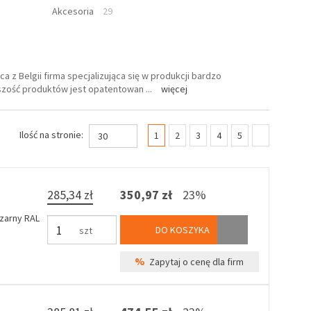
Akcesoria
29
 z Belgii firma specjalizująca się w produkcji bardzo
kszość produktów jest opatentowan
...
więcej
(current)
Ilość na stronie:
1
2
3
4
5
30
285,34 zł
350,97 zł
23%
czarny RAL
DO KOSZYKA
szt
%
Zapytaj o cenę dla firm