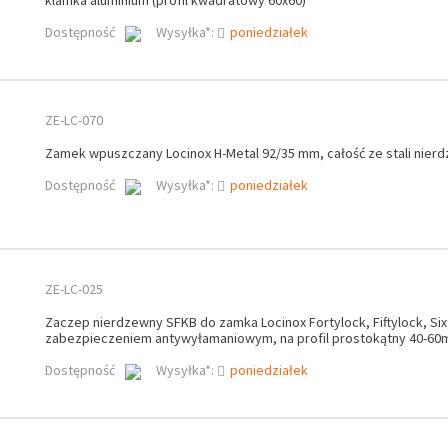
klamka aluminium (profil kwadratowy 60x60)
Dostępność
Wysyłka*:
poniedziałek
ZE-LC-070
Zamek wpuszczany Locinox H-Metal 92/35 mm, całość ze stali nier
Dostępność
Wysyłka*:
poniedziałek
ZE-LC-025
Zaczep nierdzewny SFKB do zamka Locinox Fortylock, Fiftylock, Six
zabezpieczeniem antywyłamaniowym, na profil prostokątny 40-6
Dostępność
Wysyłka*:
poniedziałek