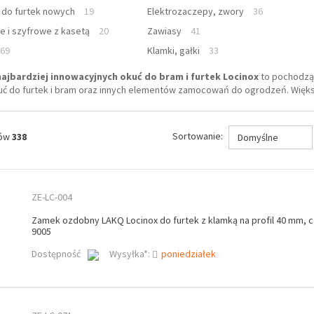
do furtek nowych
19
Elektrozaczepy, zwory
36
e i szyfrowe z kasetą
20
Zawiasy
41
69
Klamki, gałki
33
 najbardziej innowacyjnych okuć do bram i furtek
Locinox
to pochodząca
kuć do furtek i bram oraz innych elementów zamocowań do ogrodzeń. Wię
Sortowanie:
tów
338
Domyślne
ZE-LC-004
Zamek ozdobny LAKQ Locinox do furtek z klamką na profil 40 mm, 
9005
Dostępność
Wysyłka*:
poniedziałek