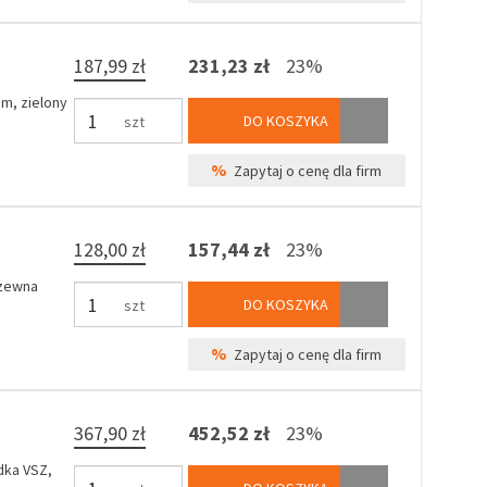
187,99 zł
231,23 zł
23%
m, zielony
DO KOSZYKA
szt
%
Zapytaj o cenę dla firm
128,00 zł
157,44 zł
23%
dzewna
DO KOSZYKA
szt
%
Zapytaj o cenę dla firm
367,90 zł
452,52 zł
23%
dka VSZ,