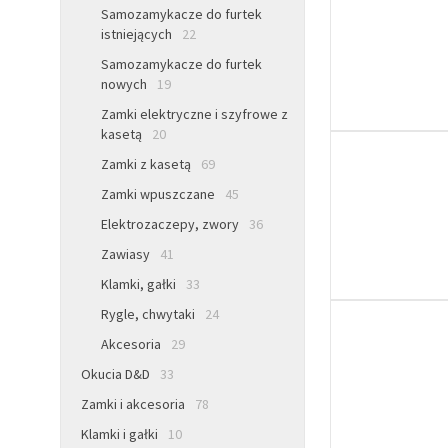
Samozamykacze do furtek
istniejących
22
Samozamykacze do furtek
nowych
19
Zamki elektryczne i szyfrowe z
kasetą
20
Zamki z kasetą
69
Zamki wpuszczane
45
Elektrozaczepy, zwory
36
Zawiasy
41
Klamki, gałki
33
Rygle, chwytaki
24
Akcesoria
29
Okucia D&D
33
Zamki i akcesoria
78
Klamki i gałki
10