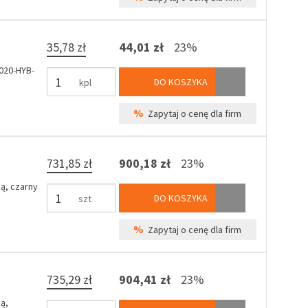
35,78 zł
44,01 zł
23%
020-HYB-
DO KOSZYKA
kpl
%
Zapytaj o cenę dla firm
731,85 zł
900,18 zł
23%
ą, czarny
DO KOSZYKA
szt
%
Zapytaj o cenę dla firm
735,29 zł
904,41 zł
23%
ą,