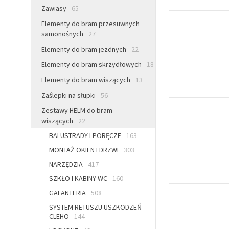
Zawiasy
65
Elementy do bram przesuwnych
samonośnych
27
Elementy do bram jezdnych
22
Elementy do bram skrzydłowych
18
Elementy do bram wiszących
13
Zaślepki na słupki
56
Zestawy HELM do bram
wiszących
22
BALUSTRADY I PORĘCZE
163
MONTAŻ OKIEN I DRZWI
303
NARZĘDZIA
417
SZKŁO I KABINY WC
160
GALANTERIA
508
SYSTEM RETUSZU USZKODZEŃ
CLEHO
144