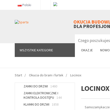
Polski
WSZYSTKIE KATEGORIE
OKUCIA BUDOW
DLA PROFESJO
WSZYSTKIE KATEGORIE
OKAZJE
NOWO
Start
Okucia do bram i furtek
Locinox
LOCINOX
ZAMKI DO DRZWI
1460
ZAMKI ELEKTRONICZNE I
KONTROLA DOSTĘPU
144
KLAMKI DO DRZWI
1858
Samozamykacze d