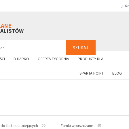
Ko
SZUKAJ
+48 61 8
LANE
NALISTÓW
SZUKAJ
ŚCI
B-HARKO
OFERTA TYGODNIA
PRODUKTY DLA
SPARTA POINT
BLOG
o furtek istniejących
22
Zamki wpuszczane
45