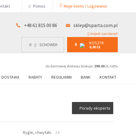
KOSZYK
ntakt
Pomoc
Moje konto / Logowanie
0
15 00 86
0
SCHOWEK
0,00 ZŁ
+48 61 815 00 86
sklep@sparta.com.pl
import zamówień
KOSZYK
0
0
SCHOWEK
0,00 ZŁ
do darmowej dostawy brakuje:
299.00
ZŁ netto
DOSTAWA
RABATY
REGULAMIN
BANK
KONTAKT
Porady eksperta
Rygle, chwytaki
24