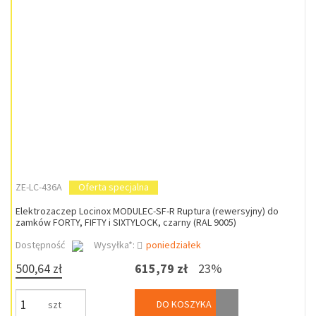
ZE-LC-436A
Oferta specjalna
Elektrozaczep Locinox MODULEC-SF-R Ruptura (rewersyjny) do
zamków FORTY, FIFTY i SIXTYLOCK, czarny (RAL 9005)
Dostępność
Wysyłka*:
poniedziałek
500,64 zł
615,79 zł
23%
DO KOSZYKA
szt