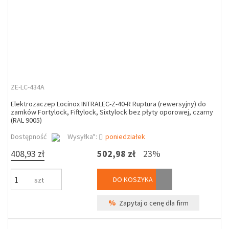
ZE-LC-434A
Elektrozaczep Locinox INTRALEC-Z-40-R Ruptura (rewersyjny) do
zamków Fortylock, Fiftylock, Sixtylock bez płyty oporowej, czarny
(RAL 9005)
Dostępność
Wysyłka*:
poniedziałek
408,93 zł
502,98 zł
23%
DO KOSZYKA
szt
%
Zapytaj o cenę dla firm