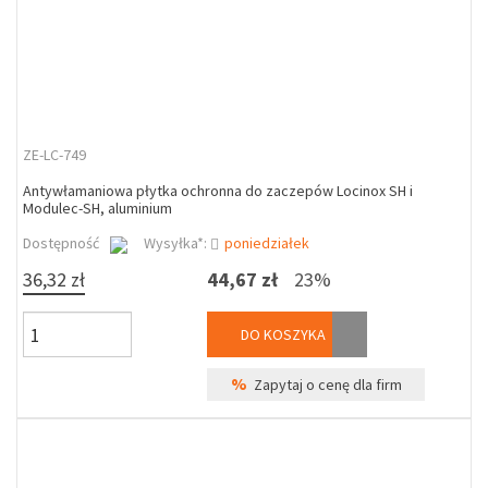
ZE-LC-749
Antywłamaniowa płytka ochronna do zaczepów Locinox SH i
Modulec-SH, aluminium
Dostępność
Wysyłka*:
poniedziałek
36,32 zł
44,67 zł
23%
DO KOSZYKA
%
Zapytaj o cenę dla firm