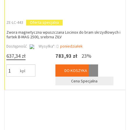
ZE-LC-443
Oferta specjalna
Zwora magnetyczna wpuszczana Locinox do bram skrzydłowych i
furtek B-MAG 2500, srebrna ZILV
Dostępność
Wysyłka*:
poniedziałek
637,34 zł
783,93 zł
23%
DO KOSZYKA
kpl
Cena Specjalna