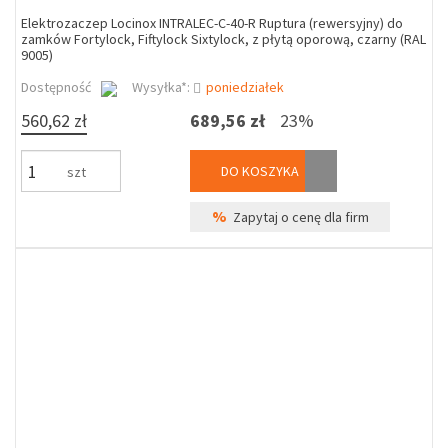
Elektrozaczep Locinox INTRALEC-C-40-R Ruptura (rewersyjny) do
zamków Fortylock, Fiftylock Sixtylock, z płytą oporową, czarny (RAL
9005)
Dostępność
Wysyłka*:
poniedziałek
560,62 zł
689,56 zł
23%
DO KOSZYKA
szt
%
Zapytaj o cenę dla firm