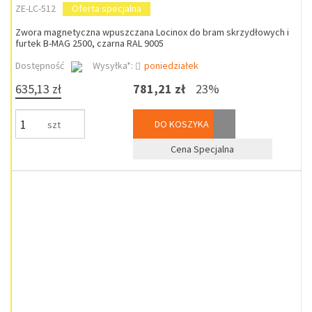
ZE-LC-512
Oferta specjalna
Zwora magnetyczna wpuszczana Locinox do bram skrzydłowych i
furtek B-MAG 2500, czarna RAL 9005
Dostępność
Wysyłka*:
poniedziałek
635,13 zł
781,21 zł
23%
DO KOSZYKA
szt
Cena Specjalna