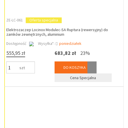
ZE-LC-061
Oferta specjalna
Elektrozaczep Locinox Modulec-SA Ruptura (rewersyjny) do
zamków zewnętrznych, aluminium
Dostępność
Wysyłka*:
poniedziałek
555,95 zł
683,82 zł
23%
DO KOSZYKA
szt
Cena Specjalna