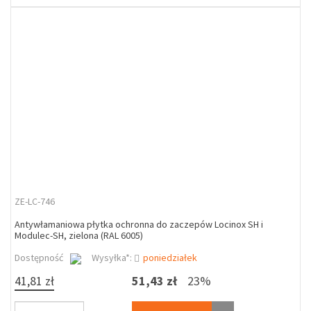
ZE-LC-746
Antywłamaniowa płytka ochronna do zaczepów Locinox SH i
Modulec-SH, zielona (RAL 6005)
Dostępność
Wysyłka*:
poniedziałek
41,81 zł
51,43 zł
23%