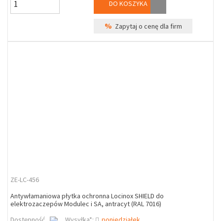
DO KOSZYKA
%
Zapytaj o cenę dla firm
ZE-LC-456
Antywłamaniowa płytka ochronna Locinox SHIELD do
elektrozaczepów Modulec i SA, antracyt (RAL 7016)
Dostępność
Wysyłka*:
poniedziałek