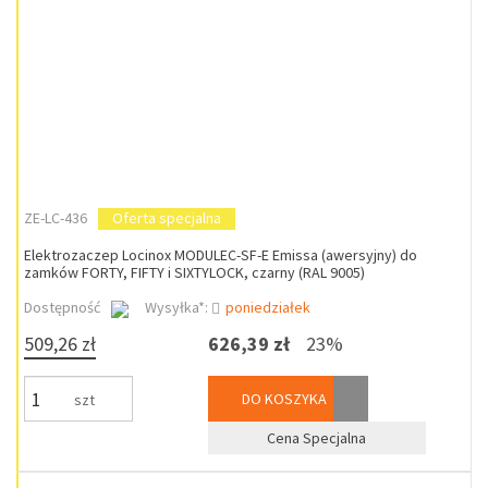
ZE-LC-436
Oferta specjalna
Elektrozaczep Locinox MODULEC-SF-E Emissa (awersyjny) do
zamków FORTY, FIFTY i SIXTYLOCK, czarny (RAL 9005)
Dostępność
Wysyłka*:
poniedziałek
509,26 zł
626,39 zł
23%
DO KOSZYKA
szt
Cena Specjalna