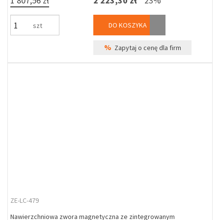
1 807,56 zł
2 223,30 zł
23%
DO KOSZYKA
szt
%
Zapytaj o cenę dla firm
ZE-LC-479
Nawierzchniowa zwora magnetyczna ze zintegrowanym