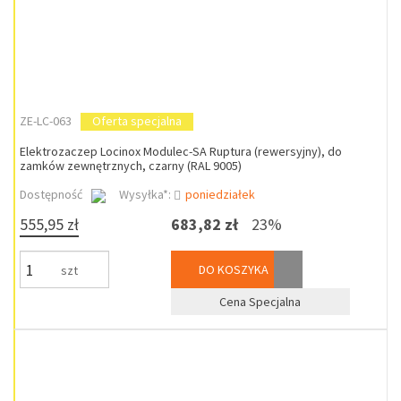
ZE-LC-063
Oferta specjalna
Elektrozaczep Locinox Modulec-SA Ruptura (rewersyjny), do
zamków zewnętrznych, czarny (RAL 9005)
Dostępność
Wysyłka*:
poniedziałek
555,95 zł
683,82 zł
23%
DO KOSZYKA
szt
Cena Specjalna