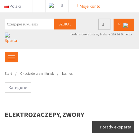
Polski
Moje konto
0
SZUKAJ
do darmowej dostawy brakuje:
299.00
ZŁ netto
Start
Okucia do bram i furtek
Locinox
Kategorie
ELEKTROZACZEPY, ZWORY
Porady eksperta