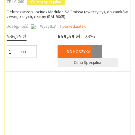
ZE-LC-060
Oferta specjalna
Elektrozaczep Locinox Modulec-SA Emissa (awersyjny), do zamków
zewnętrznych, czarny (RAL 9005)
Dostępność
Wysyłka*:
poniedziałek
536,25 zł
659,59 zł
23%
DO KOSZYKA
szt
Cena Specjalna