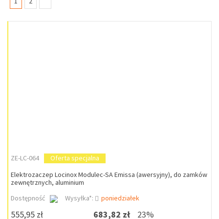
(current)
1
2
ZE-LC-064
Oferta specjalna
Elektrozaczep Locinox Modulec-SA Emissa (awersyjny), do zamków
zewnętrznych, aluminium
Dostępność
Wysyłka*:
poniedziałek
555,95 zł
683,82 zł
23%