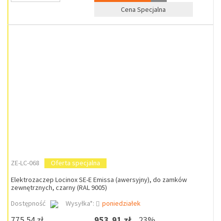
Cena Specjalna
ZE-LC-068
Oferta specjalna
Elektrozaczep Locinox SE-E Emissa (awersyjny), do zamków
zewnętrznych, czarny (RAL 9005)
Dostępność
Wysyłka*:
poniedziałek
775,54 zł
953,91 zł
23%