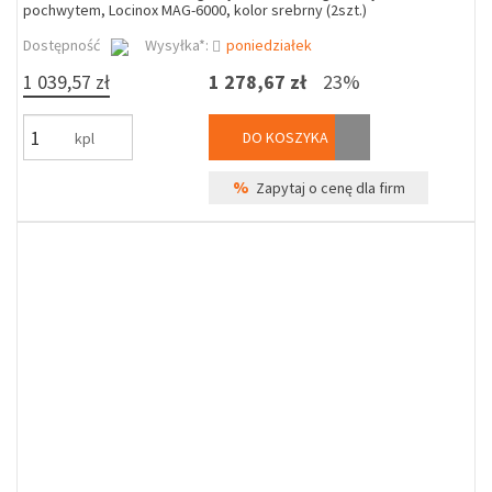
pochwytem, Locinox MAG-6000, kolor srebrny (2szt.)
Dostępność
Wysyłka*:
poniedziałek
1 039,57 zł
1 278,67 zł
23%
DO KOSZYKA
kpl
%
Zapytaj o cenę dla firm