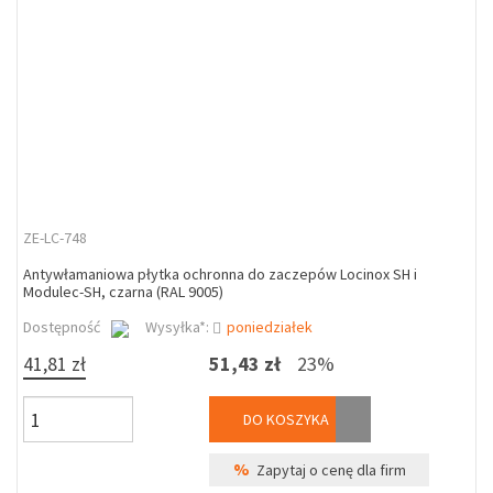
ZE-LC-748
Antywłamaniowa płytka ochronna do zaczepów Locinox SH i
Modulec-SH, czarna (RAL 9005)
Dostępność
Wysyłka*:
poniedziałek
41,81 zł
51,43 zł
23%
DO KOSZYKA
%
Zapytaj o cenę dla firm