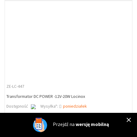
ZE-LC-447
Transformator DC POWER -12V-20W Locinox
Dostępność
Wysyłka*:
poniedziałek
199,26 zł
245,09 zł
23%
Przejdź na
wersję mobilną
DO KOSZYKA
szt