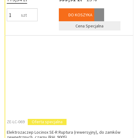
DO KOSZYKA
szt
Cena Specjalna
ZE-LC-069
Oferta specjalna
Elektrozaczep Locinox SE-R Ruptura (rewersyjny), do zamków
zewnętrznych, czarny (RAL 9005)