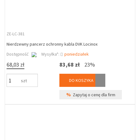
ZE-LC-381
Nierdzewny pancerz ochronny kabla DVK Locinox
Dostępność
Wysyłka*:
poniedziałek
68,03 zł
83,68 zł
23%
DO KOSZYKA
szt
%
Zapytaj o cenę dla firm