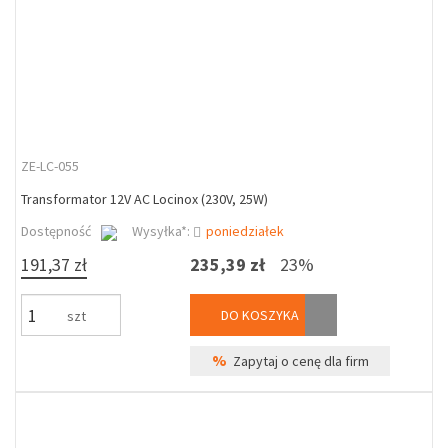
ZE-LC-055
Transformator 12V AC Locinox (230V, 25W)
Dostępność
Wysyłka*:
poniedziałek
191,37 zł
235,39 zł
23%
DO KOSZYKA
szt
%
Zapytaj o cenę dla firm