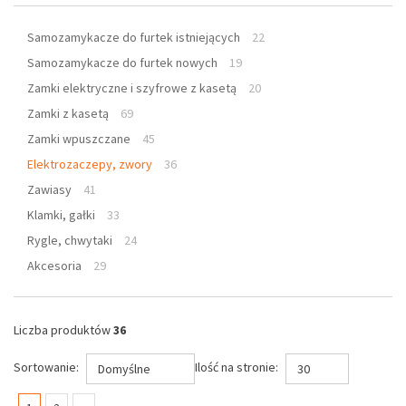
Samozamykacze do furtek istniejących
22
Samozamykacze do furtek nowych
19
Zamki elektryczne i szyfrowe z kasetą
20
Zamki z kasetą
69
Zamki wpuszczane
45
Elektrozaczepy, zwory
36
Zawiasy
41
Klamki, gałki
33
Rygle, chwytaki
24
Akcesoria
29
Liczba produktów
36
Sortowanie:
Ilość na stronie:
Domyślne
30