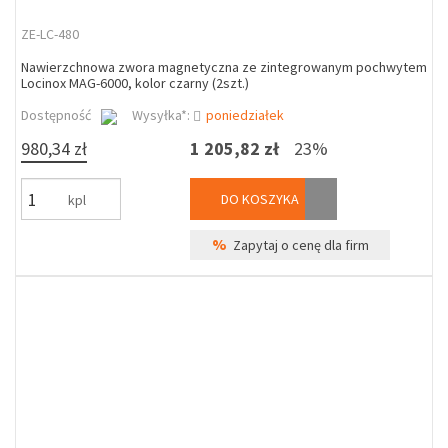
ZE-LC-480
Nawierzchnowa zwora magnetyczna ze zintegrowanym pochwytem
Locinox MAG-6000, kolor czarny (2szt.)
Dostępność
Wysyłka*:
poniedziałek
980,34 zł
1 205,82 zł
23%
DO KOSZYKA
kpl
%
Zapytaj o cenę dla firm