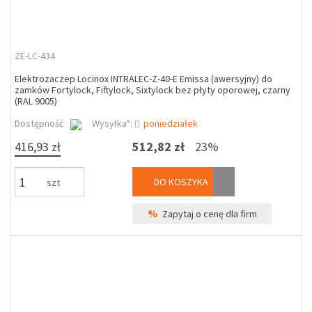
ZE-LC-434
Elektrozaczep Locinox INTRALEC-Z-40-E Emissa (awersyjny) do
zamków Fortylock, Fiftylock, Sixtylock bez płyty oporowej, czarny
(RAL 9005)
Dostępność
Wysyłka*:
poniedziałek
416,93 zł
512,82 zł
23%
DO KOSZYKA
szt
%
Zapytaj o cenę dla firm