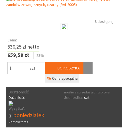
Udostępnij
Cena:
536,25 zł netto
659,59 zł
23%
DO KOSZYKA
szt
%
Cena specjalna
Dostępność:
możliwa sprzedaż jednostkowa
Duża ilość
Jednostka:
szt
Wysyłka*:
poniedziałek
Zamów teraz