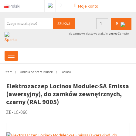
Polski
Moje konto
0
SZUKAJ
do darmowej dostawy brakuje:
299.00
ZŁ netto
Start
Okucia do bram i furtek
Locinox
Elektrozaczep Locinox Modulec-SA Emissa
(awersyjny), do zamków zewnętrznych,
czarny (RAL 9005)
ZE-LC-060