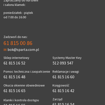
Zapraszamy do hurtowni
i salonu klamek:
poniedziałek - piątek
od 7.00 do 16.00
Zadzwoń do nas:
61 815 00 86
bok@sparta.com.pl
Sklep internetowy
Systemy Master Key
61 815 16 52
512 093 547
Pomoc techniczna i zaopatrzenie
Reklamacje i uwagi
61 815 16 48
61 815 16 60
Okucia okienne obwiedniowe
Księgowość
61 815 16 65
61 815 16 42
Zarząd
Klamki i kontrola dostępu
61 815 16 54