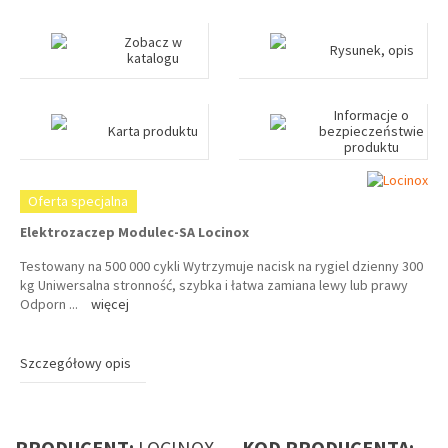
Zobacz w
Rysunek, opis
katalogu
Informacje o
Karta produktu
bezpieczeństwie
produktu
Oferta specjalna
Elektrozaczep Modulec-SA Locinox
Testowany na 500 000 cykli Wytrzymuje nacisk na rygiel dzienny 300
kg Uniwersalna stronność, szybka i łatwa zamiana lewy lub prawy
Odporn
...
więcej
Szczegółowy opis
PRODUCENT:
LOCINOX
KOD PRODUCENTA: