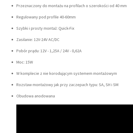
Przeznaczony do montażu na profilach o szerokości od 40 mm
Regulowany pod profile 40-60mm
Szybki i prosty montaż: Quick-Fix
Zasilanie: 12V-24V AC/DC
Pobór prądu: 12V - 1,25A / 24V - 0,62A
Moc: 15W
W komplecie z nie korodującym systemem montażowym
Rozstaw montażowy jak przy zaczepach typu: SA, SH i SM
Obudowa anodowana