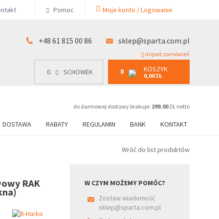
KOSZYK
ntakt
Pomoc
Moje konto / Logowanie
0
15 00 86
0
SCHOWEK
0,00 ZŁ
+48 61 815 00 86
sklep@sparta.com.pl
import zamówień
KOSZYK
0
0
SCHOWEK
0,00 ZŁ
do darmowej dostawy brakuje:
299.00
ZŁ netto
DOSTAWA
RABATY
REGULAMIN
BANK
KONTAKT
Wróć do list produktów
wowy RAK
W CZYM MOŻEMY POMÓC?
kna)
Zostaw wiadomość
sklep@sparta.com.pl