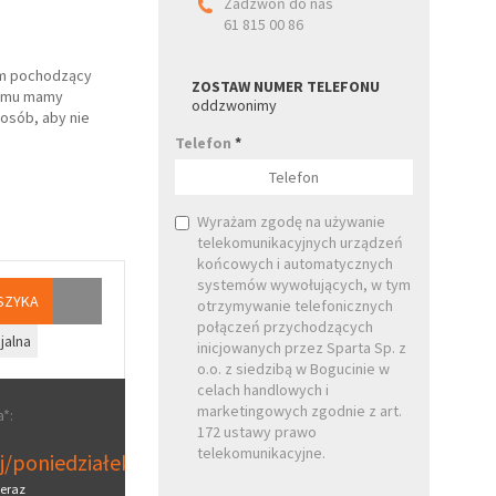
Zadzwoń do nas
61 815 00 86
ym pochodzący
ZOSTAW NUMER TELEFONU
niemu mamy
oddzwonimy
osób, aby nie
Telefon
*
Wyrażam zgodę na używanie
telekomunikacyjnych urządzeń
końcowych i automatycznych
systemów wywołujących, w tym
SZYKA
otrzymywanie telefonicznych
połączeń przychodzących
jalna
inicjowanych przez Sparta Sp. z
o.o. z siedzibą w Bogucinie w
celach handlowych i
marketingowych zgodnie z art.
*:
172 ustawy prawo
telekomunikacyjne.
aj/poniedziałek
eraz