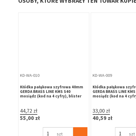
OSOBY, KTÓRE WYBRAŁY TEN TOWAR KUPI
ZA-ME-010
ZA-ME-011
IM 3722B
Zatrzask balkonowy z rolką, na
Zatrzask balkonowy z r
słupek ruchomy
okienny Aluplast / Wita
7,63 zł
7,63 zł
9,38 zł
9,38 zł
szt
szt