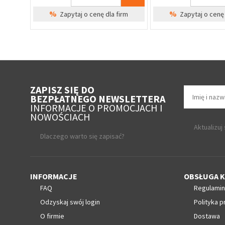
%
%
irm
Zapytaj o cenę dla firm
Zapytaj o cenę 
ZAPISZ SIĘ DO
BEZPŁATNEGO NEWSLETTERA
INFORMACJE O PROMOCJACH I
NOWOŚCIACH
Aktualizuj
Dlaczego warto się zapisać?
INFORMACJE
OBSŁUGA K
FAQ
Regulamin
Odzyskaj swój login
Polityka p
O firmie
Dostawa