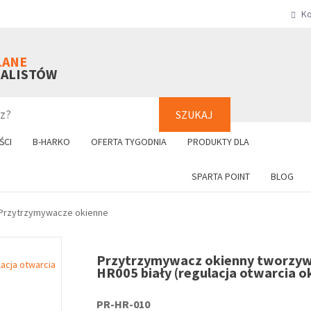
Ko
SZUKAJ
+48 61 8
LANE
NALISTÓW
SZUKAJ
ŚCI
B-HARKO
OFERTA TYGODNIA
PRODUKTY DLA
SPARTA POINT
BLOG
Przytrzymywacze okienne
Przytrzymywacz okienny tworzy
HR005 biały (regulacja otwarcia o
PR-HR-010