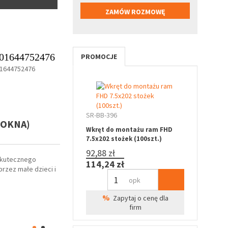
01644752476
PROMOCJE
1644752476
SR-BB-396
 OKNA)
Wkręt do montażu ram FHD
7.5x202 stożek (100szt.)
92,88 zł
 skutecznego
114,24 zł
rzez małe dzieci i
opk
%
Zapytaj o cenę dla
firm