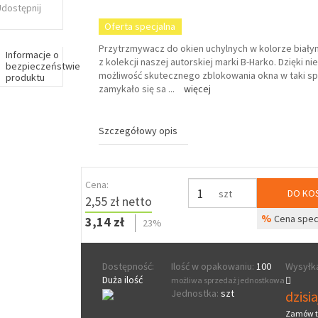
Udostępnij
Oferta specjalna
Przytrzmywacz do okien uchylnych w kolorze biał
Informacje o
z kolekcji naszej autorskiej marki B-Harko. Dzięki 
bezpieczeństwie
możliwość skutecznego zblokowania okna w taki sp
produktu
zamykało się sa
...
więcej
Szczegółowy opis
Cena:
DO KO
szt
2,55 zł netto
%
Cena spec
3,14 zł
23%
Dostępność:
Ilość w opakowaniu:
100
Wysyłka
Duża ilość
możliwa sprzedaż jednostkowa
Jednostka:
szt
dzisi
Zamów t