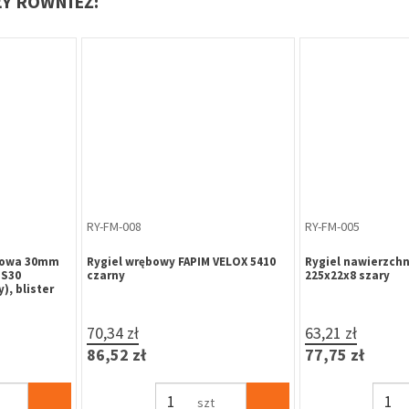
ŁY RÓWNIEŻ:
ZA-ME-012
KL-ME-025
olką, profil
Zatrzask balkonowy z rolką, profil
Klej cyjanoakrylo
l / Decco
okienny Brugmann / Veka
klejenia uszczele
7,63 zł
4,99 zł
Brak w magazynie
9,38 zł
6,14 zł
%
Zapytaj o cenę dla firm