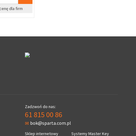
%
%
cenę dla firm
Zapytaj o cenę dla firm
Zapyta
Zadzwoń do nas:
61 815 00 86
bok@sparta.com.pl
Sklep internetowy
Systemy Master Key