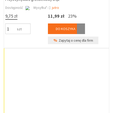
Dostępność
Wysyłka*:
jutro
9,75 zł
11,99 zł
23%
DO KOSZYKA
szt
%
Zapytaj o cenę dla firm