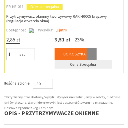
PR-HR-011
Oferta specjalna
Przytrzymywacz okienny tworzywowy RAK HR005 brązowy
(regulacja otwarcia okna)
Dostępność
Wysyłka*:
jutro
2,85 zł
3,51 zł
23%
DO KOSZYKA
szt
Cena Specjalna
Ilość na stronie:
30
* Przybliżony czas dostawy/wysyłki. Wysyłek nie realizujemy w soboty, niedziele i
dni świąteczne. Warunkiem wysyłki jest dostepność towaru na magazynie.
Dostawa zgodnie z Regulaminem.
OPIS - PRZYTRZYMYWACZE OKIENNE