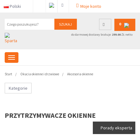
Polski
Moje konto
0
SZUKAJ
do darmowej dostawy brakuje:
299.00
ZŁ netto
Start
Okucia okienne i drzwiowe
Akcesoria okienne
Kategorie
PRZYTRZYMYWACZE OKIENNE
Porady eksperta