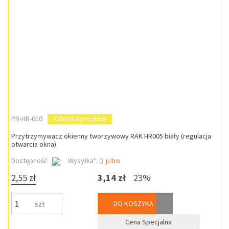
PR-HR-010
Oferta specjalna
Przytrzymywacz okienny tworzywowy RAK HR005 biały (regulacja
otwarcia okna)
Dostępność
Wysyłka*:
jutro
2,55 zł
3,14 zł
23%
DO KOSZYKA
szt
Cena Specjalna