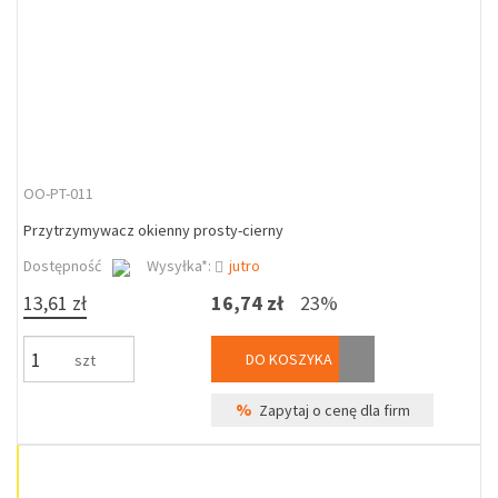
OO-PT-011
Przytrzymywacz okienny prosty-cierny
Dostępność
Wysyłka*:
jutro
13,61 zł
16,74 zł
23%
DO KOSZYKA
szt
%
Zapytaj o cenę dla firm