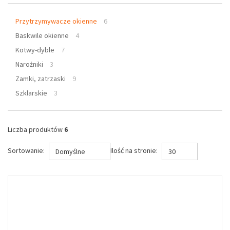
Przytrzymywacze okienne
6
Baskwile okienne
4
Kotwy-dyble
7
Narożniki
3
Zamki, zatrzaski
9
Szklarskie
3
Liczba produktów
6
Sortowanie:
Ilość na stronie:
Domyślne
30