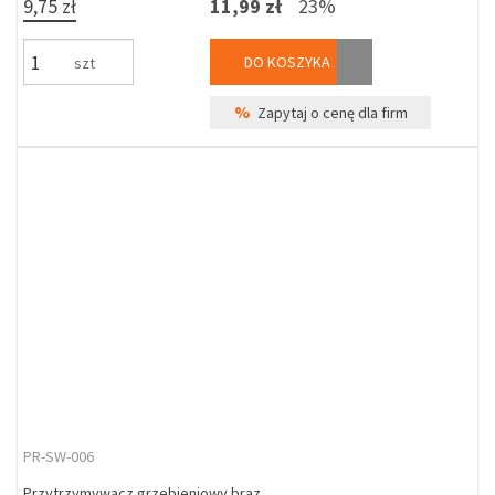
9,75 zł
11,99 zł
23%
DO KOSZYKA
szt
%
Zapytaj o cenę dla firm
PR-SW-006
Przytrzymywacz grzebieniowy brąz