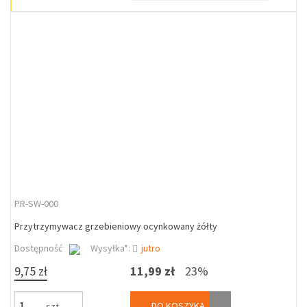
PR-SW-000
Przytrzymywacz grzebieniowy ocynkowany żółty
Dostępność
Wysyłka*:
jutro
9,75 zł
11,99 zł
23%
DO KOSZYKA
szt