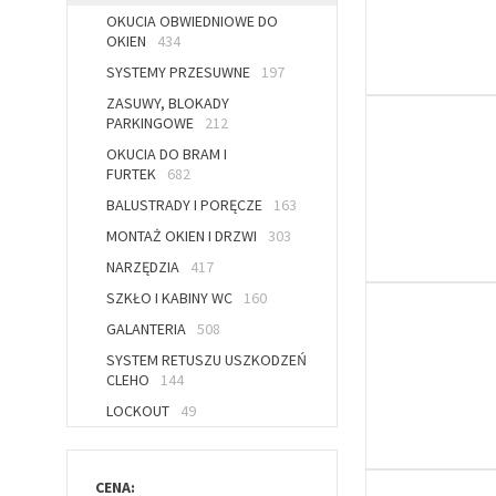
OKUCIA OBWIEDNIOWE DO
OKIEN
434
SYSTEMY PRZESUWNE
197
ZASUWY, BLOKADY
PARKINGOWE
212
OKUCIA DO BRAM I
FURTEK
682
BALUSTRADY I PORĘCZE
163
MONTAŻ OKIEN I DRZWI
303
NARZĘDZIA
417
SZKŁO I KABINY WC
160
GALANTERIA
508
SYSTEM RETUSZU USZKODZEŃ
CLEHO
144
LOCKOUT
49
CENA: