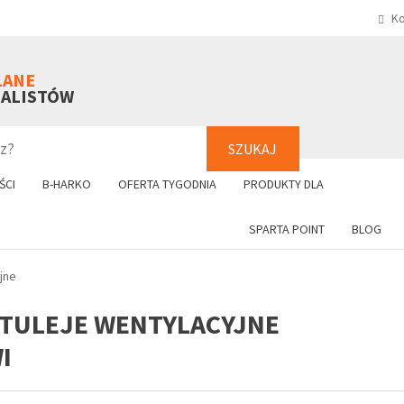
Ko
SZUKAJ
+48 61 8
LANE
NALISTÓW
SZUKAJ
ŚCI
B-HARKO
OFERTA TYGODNIA
PRODUKTY DLA
SPARTA POINT
BLOG
yjne
I TULEJE WENTYLACYJNE
I