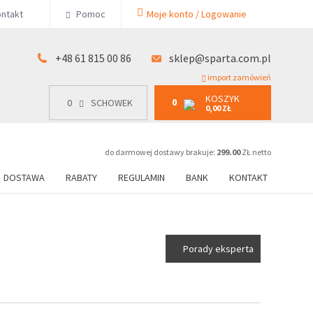
KOSZYK
ntakt
Pomoc
Moje konto / Logowanie
0
15 00 86
0
SCHOWEK
0,00 ZŁ
+48 61 815 00 86
sklep@sparta.com.pl
import zamówień
KOSZYK
0
0
SCHOWEK
0,00 ZŁ
do darmowej dostawy brakuje:
299.00
ZŁ netto
DOSTAWA
RABATY
REGULAMIN
BANK
KONTAKT
Porady eksperta