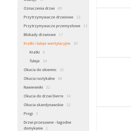
Oznaczenia drzwi
69
Przytrzymywacze drzwiowe
22
Przytrzymywacze przemysłowe
13
Blokady drzwiowe
17
Kratki i tuleje wentylacyjne
30
Kratki
6
Tuleje
24
Okucia do okiennic
25
Okucia rustykalne
60
Nawiewniki
32
Okucia do drzwi Dierre
34
Okucia skandynawskie
22
Progi
5
Drzwi przesuwne - łagodne
domykanie
1