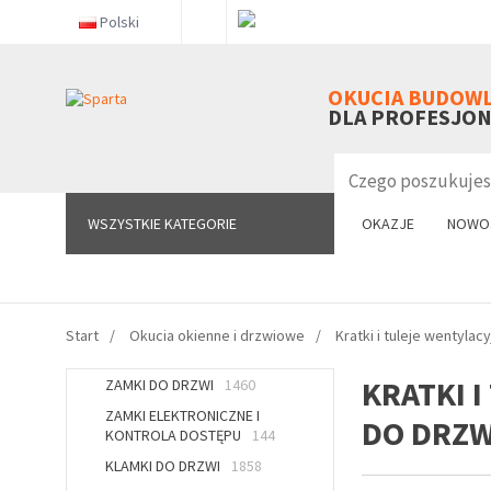
Polski
WSZYSTKIE KATEGORIE
OKUCIA BUDOW
DLA PROFESJO
WSZYSTKIE KATEGORIE
OKAZJE
NOWO
Start
Okucia okienne i drzwiowe
Kratki i tuleje wentylac
KRATKI 
ZAMKI DO DRZWI
1460
ZAMKI ELEKTRONICZNE I
DO DRZW
KONTROLA DOSTĘPU
144
KLAMKI DO DRZWI
1858