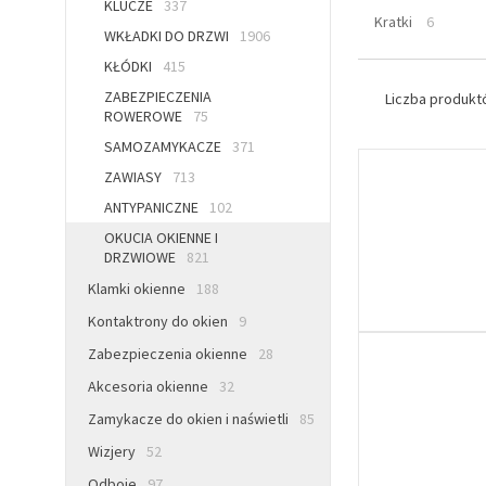
KLUCZE
337
Kratki
6
WKŁADKI DO DRZWI
1906
KŁÓDKI
415
ZABEZPIECZENIA
Liczba produk
ROWEROWE
75
SAMOZAMYKACZE
371
ZAWIASY
713
ANTYPANICZNE
102
OKUCIA OKIENNE I
DRZWIOWE
821
Klamki okienne
188
Kontaktrony do okien
9
Zabezpieczenia okienne
28
Akcesoria okienne
32
Zamykacze do okien i naświetli
85
Wizjery
52
Odboje
97