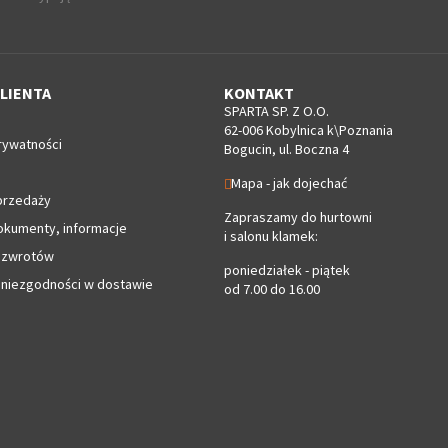
LIENTA
KONTAKT
SPARTA SP. Z O.O.
62-006 Kobylnica k\Poznania
rywatności
Bogucin, ul. Boczna 4
Mapa - jak dojechać
przedaży
Zapraszamy do hurtowni
okumenty, informacje
i salonu klamek:
 zwrotów
poniedziałek - piątek
 niezgodności w dostawie
od 7.00 do 16.00