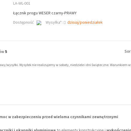
LA-WL-001
Łącznik progu WESER czarny-PRAWY
Dostępność
Wysyłka*:
dzisiaj/poniedziałek
Sor
tów
5
tawy/wysyłki. Wysyłek nie realizujemy w soboty, niedziele i dni świąteczne. Warunkiem 
I
pomoc w zabezpieczeniu przed wieloma czynnikami zewnętrznymi
ączniki i okapniki aluminiowe
to elementy konstrukcyjne i
wykończeni