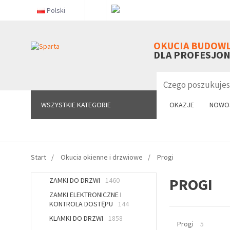
Polski
WSZYSTKIE KATEGORIE
OKUCIA BUDOW
DLA PROFESJO
WSZYSTKIE KATEGORIE
OKAZJE
NOWO
Start
Okucia okienne i drzwiowe
Progi
PROGI
ZAMKI DO DRZWI
1460
ZAMKI ELEKTRONICZNE I
KONTROLA DOSTĘPU
144
KLAMKI DO DRZWI
1858
Progi
5