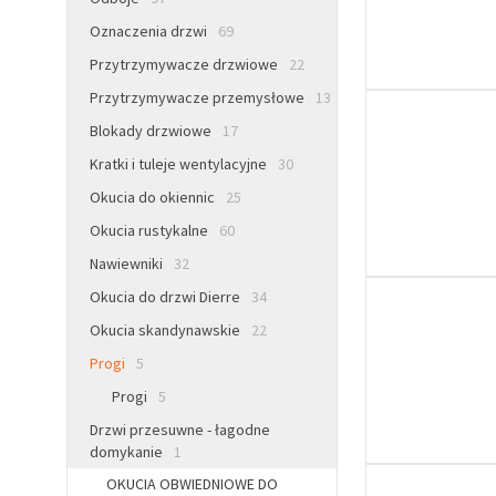
Oznaczenia drzwi
69
Przytrzymywacze drzwiowe
22
Przytrzymywacze przemysłowe
13
Blokady drzwiowe
17
Kratki i tuleje wentylacyjne
30
Okucia do okiennic
25
Okucia rustykalne
60
Nawiewniki
32
Okucia do drzwi Dierre
34
Okucia skandynawskie
22
Progi
5
Progi
5
Drzwi przesuwne - łagodne
domykanie
1
OKUCIA OBWIEDNIOWE DO