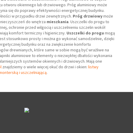
rogu otworu okiennego lub drzwiowego. Próg aluminiowy może
zynia się do poprawy efektywności energetycznej budynku.
ólności w przypadku drzwi zewnętrznych.
Próg drzwiowy
może
zanieczyszczeń do wnętrza
mieszkania
. Uszczelki do progu to
ej, ochronie przed wilgocią i uszczelnieniu szczelin wokół
ają komfort termiczny i higieniczny.
Uszczelki do progu
mogą
jest stosunkowo prosty i można go wykonać samodzielnie, dzięki
ergetycznej budynku oraz na zwiększenie komfortu
rogów drewnianych, które same w sobie mogą być wrażliwe na
kapniki aluminiowe to elementy o niezwykłej dbałości wykonania
pularniejszych systemów okiennych i drzwiowych. Mają one
l
znajdziemy o wiele więcej okuć do drzwi i okien:
listwy
onterską i uszczelniającą
.