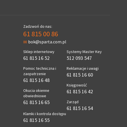
Zadzwoń do nas:
61 815 00 86
bok@sparta.com.pl
Sklep internetowy
Systemy Master Key
61 815 16 52
512 093 547
Pomoc techniczna i
Reklamacje i uwagi
zaopatrzenie
61 815 16 60
61 815 16 48
Księgowość
Okucia okienne
61 815 16 42
obwiedniowe
61 815 16 65
Zarząd
61 815 16 54
Klamki i kontrola dostępu
61 815 16 55