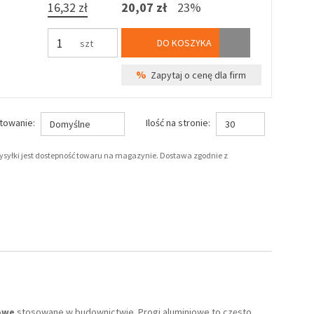
16,32 zł
20,07 zł
23%
DO KOSZYKA
szt
%
Zapytaj o cenę dla firm
towanie:
Ilość na stronie:
Domyślne
30
wysyłki jest dostepność towaru na magazynie. Dostawa zgodnie z
owe
stosowane w budownictwie. Progi aluminiowe to często