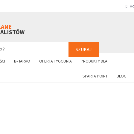
Ko
SZUKAJ
+48 61 8
LANE
NALISTÓW
SZUKAJ
ŚCI
B-HARKO
OFERTA TYGODNIA
PRODUKTY DLA
SPARTA POINT
BLOG