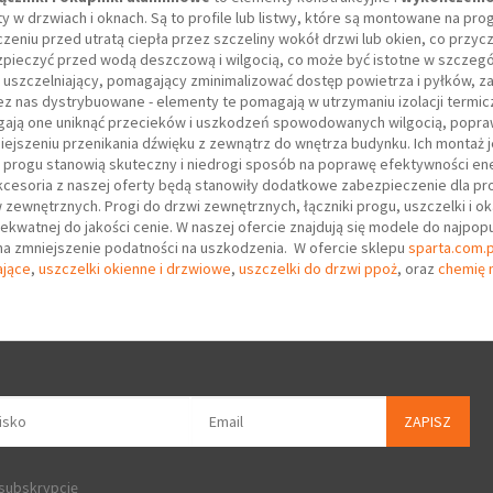
 w drzwiach i oknach. Są to profile lub listwy, które są montowane na p
eniu przed utratą ciepła przez szczeliny wokół drzwi lub okien, co przyc
pieczyć przed wodą deszczową i wilgocią, co może być istotne w szczeg
t uszczelniający, pomagający zminimalizować dostęp powietrza i pyłków, 
z nas dystrybuowane - elementy te pomagają w utrzymaniu izolacji termiczn
agają one uniknąć przecieków i uszkodzeń spowodowanych wilgocią, poprawi
ejszeniu przenikania dźwięku z zewnątrz do wnętrza budynku. Ich montaż 
 progu stanowią skuteczny i niedrogi sposób na poprawę efektywności en
kcesoria z naszej oferty będą stanowiły dodatkowe zabezpieczenie dla p
 zewnętrznych. Progi do drzwi zewnętrznych, łączniki progu, uszczelki i o
dekwatnej do jakości cenie. W naszej ofercie znajdują się modele do najpo
a zmniejszenie podatności na uszkodzenia. W ofercie sklepu
sparta.com.p
ające
,
uszczelki okienne i drzwiowe
,
uszczelki do drzwi ppoż
, oraz
chemię m
ZAPISZ
 subskrypcję