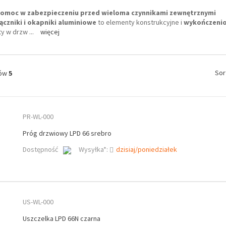
 pomoc w zabezpieczeniu przed wieloma czynnikami zewnętrznymi
ączniki i okapniki aluminiowe
to elementy konstrukcyjne i
wykończeni
y w drzw
...
więcej
Sor
tów
5
PR-WL-000
Próg drzwiowy LPD 66 srebro
Dostępność
Wysyłka*:
dzisiaj/poniedziałek
US-WL-000
Uszczelka LPD 66N czarna