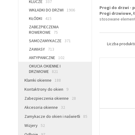
KLUCZE
337
Progi do drzwi -
WKŁADKI DO DRZWI
1906
Progi drzwiowe, ł
KŁÓDKI
415
stosowane element
ZABEZPIECZENIA
ROWEROWE
75
SAMOZAMYKACZE
371
Liczba produk
ZAWIASY
713
ANTYPANICZNE
102
OKUCIA OKIENNE I
DRZWIOWE
821
Klamki okienne
188
Kontaktrony do okien
9
Zabezpieczenia okienne
28
Akcesoria okienne
32
Zamykacze do okien i naświetli
85
Wizjery
52
Odboje
97