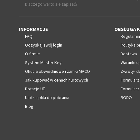
Dlaczego warto się zapisać?
INFORMACJE
OBSŁUGA K
FAQ
Regulamin
Odzyskaj swój login
Polityka p
O firmie
Dostawa
System Master Key
Warunki s
Okucia obwiedniowe i zamki MACO
Zwroty- d
Jak kupować w cenach hurtowych
Formularz
Dotacje UE
Formularz
Ulotki i pliki do pobrania
RODO
Blog