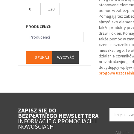
stosowane elementy
-
pomóc w zabezpiecz
Pomagają też zabez
służyć jako elemen
PRODUCENCI:
także produkty prze
drzwi i okien. Pom
Producenci
także pomóc w zmni
czemu uszczelki do
mieszkalnego. Te a
działanie czynników
WYCZYŚĆ
oraz atrakcyjnej, a
decydujący wpływ n
progowe uszczelni
ZAPISZ SIĘ DO
BEZPŁATNEGO NEWSLETTERA
INFORMACJE O PROMOCJACH I
NOWOŚCIACH
Aktualizuj