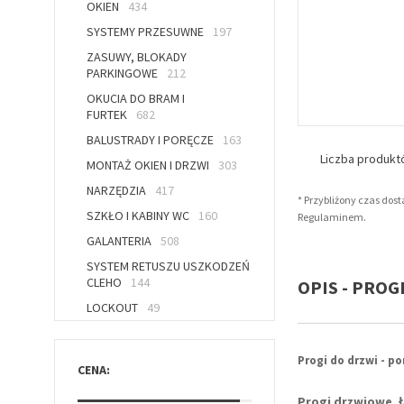
OKIEN
434
SYSTEMY PRZESUWNE
197
ZASUWY, BLOKADY
PARKINGOWE
212
OKUCIA DO BRAM I
FURTEK
682
BALUSTRADY I PORĘCZE
163
Liczba produk
MONTAŻ OKIEN I DRZWI
303
NARZĘDZIA
417
* Przybliżony czas dos
SZKŁO I KABINY WC
160
Regulaminem.
GALANTERIA
508
SYSTEM RETUSZU USZKODZEŃ
CLEHO
144
OPIS - PROG
LOCKOUT
49
Progi do drzwi - 
CENA:
Progi drzwiowe, ł