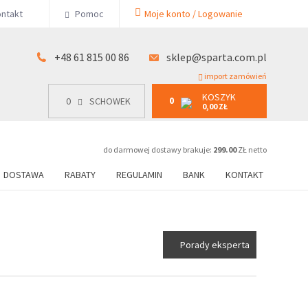
KOSZYK
ntakt
Pomoc
Moje konto / Logowanie
0
15 00 86
0
SCHOWEK
0,00 ZŁ
+48 61 815 00 86
sklep@sparta.com.pl
import zamówień
KOSZYK
0
0
SCHOWEK
0,00 ZŁ
do darmowej dostawy brakuje:
299.00
ZŁ netto
DOSTAWA
RABATY
REGULAMIN
BANK
KONTAKT
Porady eksperta