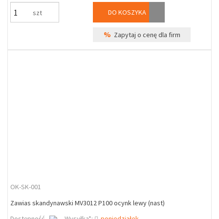
DO KOSZYKA
szt
%
Zapytaj o cenę dla firm
OK-SK-001
Zawias skandynawski MV3012 P100 ocynk lewy (nast)
Dostępność
Wysyłka*:
poniedziałek