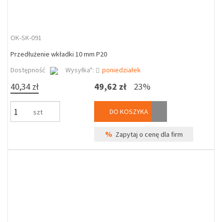
OK-SK-091
Przedłużenie wkładki 10 mm P20
Dostępność
Wysyłka*:
poniedziałek
40,34 zł
49,62 zł
23%
DO KOSZYKA
szt
%
Zapytaj o cenę dla firm