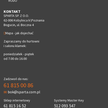
RODO
KONTAKT
SPARTA SP. Z O.O.
62-006 Kobylnica k\Poznania
Bogucin, ul. Boczna 4
Mapa - jak dojechać
Zapraszamy do hurtowni
i salonu klamek:
poniedziałek - piątek
od 7.00 do 16.00
Zadzwoń do nas:
61 815 00 86
bok@sparta.com.pl
Sklep internetowy
Systemy Master Key
61 815 16 52
512 093 547