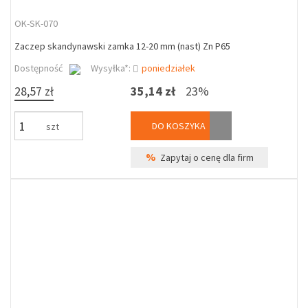
OK-SK-070
Zaczep skandynawski zamka 12-20 mm (nast) Zn P65
Dostępność
Wysyłka*:
poniedziałek
28,57 zł
35,14 zł
23%
DO KOSZYKA
szt
%
Zapytaj o cenę dla firm