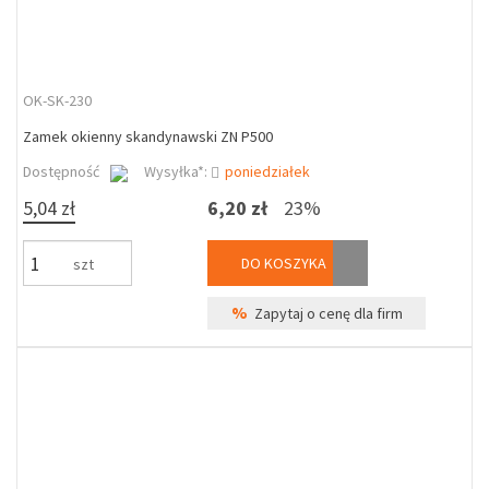
OK-SK-230
Zamek okienny skandynawski ZN P500
Dostępność
Wysyłka*:
poniedziałek
5,04 zł
6,20 zł
23%
DO KOSZYKA
szt
%
Zapytaj o cenę dla firm