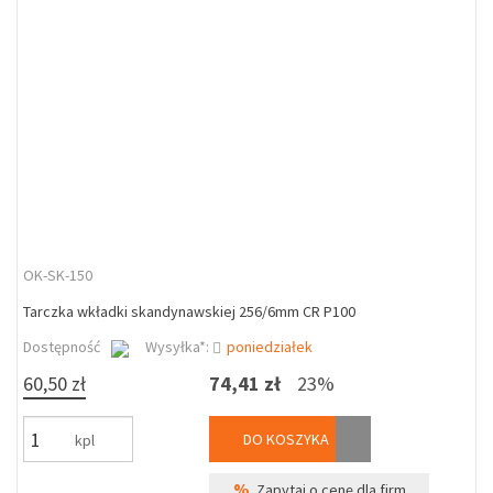
OK-SK-150
Tarczka wkładki skandynawskiej 256/6mm CR P100
Dostępność
Wysyłka*:
poniedziałek
60,50 zł
74,41 zł
23%
DO KOSZYKA
kpl
%
Zapytaj o cenę dla firm