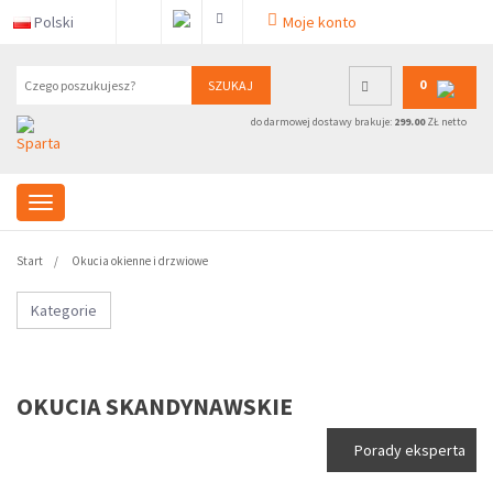
Polski
Moje konto
0
SZUKAJ
do darmowej dostawy brakuje:
299.00
ZŁ netto
Start
Okucia okienne i drzwiowe
Kategorie
OKUCIA SKANDYNAWSKIE
Porady eksperta