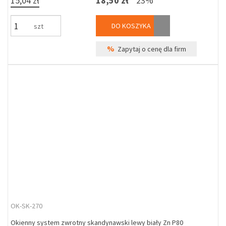
15,04 zł
18,50 zł
23%
DO KOSZYKA
szt
%
Zapytaj o cenę dla firm
OK-SK-270
Okienny system zwrotny skandynawski lewy biały Zn P80