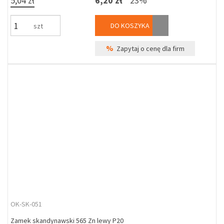
5,04 zł
6,20 zł
23%
DO KOSZYKA
szt
%
Zapytaj o cenę dla firm
OK-SK-051
Zamek skandynawski 565 Zn lewy P20