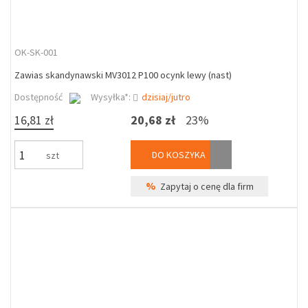
OK-SK-001
Zawias skandynawski MV3012 P100 ocynk lewy (nast)
Dostępność
Wysyłka*:
dzisiaj/jutro
16,81 zł
20,68 zł
23%
DO KOSZYKA
szt
%
Zapytaj o cenę dla firm