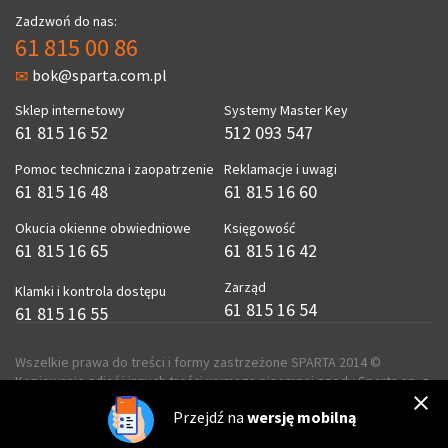
Zadzwoń do nas:
61 815 00 86
bok@sparta.com.pl
Sklep internetowy
Systemy Master Key
61 815 16 52
512 093 547
Pomoc techniczna i zaopatrzenie
Reklamacje i uwagi
61 815 16 48
61 815 16 60
Okucia okienne obwiedniowe
Księgowość
61 815 16 65
61 815 16 42
Zarząd
Klamki i kontrola dostępu
61 815 16 54
61 815 16 55
Wszelkie prawa do treści i formy zastrzeżone SPARTA 2014 ©
Kopiowanie zdjęć i innych treści wymaga pisemnej zgody Sparta sp. z
o.o.
Przejdź na
wersję mobilną
realizacja
ecreo.eu