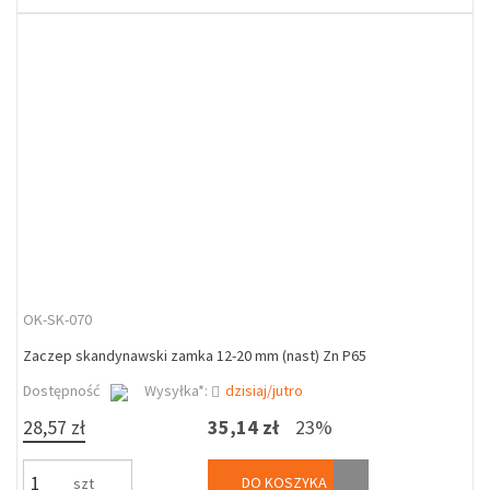
OK-SK-070
Zaczep skandynawski zamka 12-20 mm (nast) Zn P65
Dostępność
Wysyłka*:
dzisiaj/jutro
28,57 zł
35,14 zł
23%
DO KOSZYKA
szt