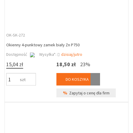
OK-SK-272
Okienny 4-punktowy zamek biały Zn P750
Dostępność
Wysyłka*:
dzisiaj/jutro
15,04 zł
18,50 zł
23%
DO KOSZYKA
szt
%
Zapytaj o cenę dla firm