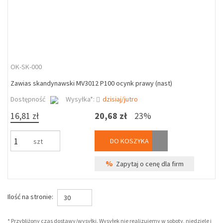
OK-SK-000
Zawias skandynawski MV3012 P100 ocynk prawy (nast)
Dostępność
Wysyłka*:
dzisiaj/jutro
16,81 zł
20,68 zł
23%
DO KOSZYKA
szt
%
Zapytaj o cenę dla firm
Ilość na stronie:
30
* Przybliżony czas dostawy/wysyłki. Wysyłek nie realizujemy w soboty, niedziele i