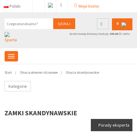
Polski
Moje konto
0
SZUKAJ
do darmowej dostawy brakuje:
299.00
ZŁ netto
Start
Okucia okienne i drzwiowe
Okucia skandynawskie
Kategorie
ZAMKI SKANDYNAWSKIE
Porady eksperta