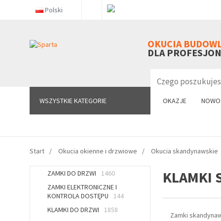
Polski
WSZYSTKIE KATEGORIE
OKUCIA BUDOW
DLA PROFESJO
WSZYSTKIE KATEGORIE
OKAZJE
NOWO
Start
Okucia okienne i drzwiowe
Okucia skandynawskie
KLAMKI 
ZAMKI DO DRZWI
1460
ZAMKI ELEKTRONICZNE I
KONTROLA DOSTĘPU
144
KLAMKI DO DRZWI
1858
Zamki skandyna