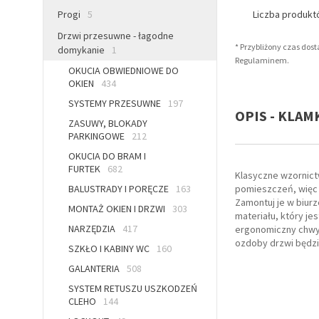
Progi
5
Liczba produk
Drzwi przesuwne - łagodne
* Przybliżony czas dos
domykanie
1
Regulaminem.
OKUCIA OBWIEDNIOWE DO
OKIEN
434
SYSTEMY PRZESUWNE
197
OPIS - KLA
ZASUWY, BLOKADY
PARKINGOWE
212
OKUCIA DO BRAM I
FURTEK
682
Klasyczne wzornict
BALUSTRADY I PORĘCZE
163
pomieszczeń, więc 
Zamontuj je w biur
MONTAŻ OKIEN I DRZWI
303
materiału, który j
NARZĘDZIA
417
ergonomiczny chwyt.
ozdoby drzwi będzie
SZKŁO I KABINY WC
160
GALANTERIA
508
SYSTEM RETUSZU USZKODZEŃ
CLEHO
144