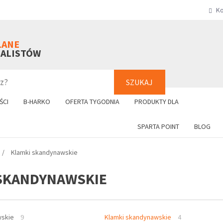
Ko
SZUKAJ
+48 61 8
LANE
NALISTÓW
SZUKAJ
ŚCI
B-HARKO
OFERTA TYGODNIA
PRODUKTY DLA
SPARTA POINT
BLOG
Klamki skandynawskie
SKANDYNAWSKIE
wskie
9
Klamki skandynawskie
4