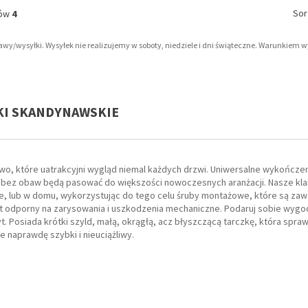
Sor
tów
4
tawy/wysyłki. Wysyłek nie realizujemy w soboty, niedziele i dni świąteczne. Warunkiem 
MKI SKANDYNAWSKIE
wo, które uatrakcyjni wygląd niemal każdych drzwi. Uniwersalne wykończen
bez obaw będą pasować do większości nowoczesnych aranżacji. Nasze klam
ze, lub w domu, wykorzystując do tego celu śruby montażowe, które są za
est odporny na zarysowania i uszkodzenia mechaniczne. Podaruj sobie wygo
 Posiada krótki szyld, małą, okrągłą, acz błyszczącą tarczkę, która sprawi
 naprawdę szybki i nieuciążliwy.