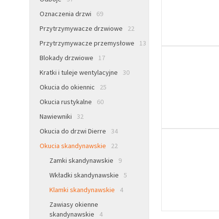
Oznaczenia drzwi
69
Przytrzymywacze drzwiowe
22
Przytrzymywacze przemysłowe
13
Blokady drzwiowe
17
Kratki i tuleje wentylacyjne
30
Okucia do okiennic
25
Okucia rustykalne
60
Nawiewniki
32
Okucia do drzwi Dierre
34
Okucia skandynawskie
22
Zamki skandynawskie
9
Wkładki skandynawskie
5
Klamki skandynawskie
4
Zawiasy okienne
skandynawskie
4