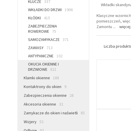
KLUCZE
337
Wkładki skandyn
WKŁADKI DO DRZWI
1906
Klasyczne wzornict
KŁÓDKI
415
pomieszczeń, więc 
ZABEZPIECZENIA
Zamontu
...
więcej
ROWEROWE
75
SAMOZAMYKACZE
371
Liczba produk
ZAWIASY
713
ANTYPANICZNE
102
OKUCIA OKIENNE I
DRZWIOWE
821
Klamki okienne
188
Kontaktrony do okien
9
Zabezpieczenia okienne
28
Akcesoria okienne
32
Zamykacze do okien i naświetli
85
Wizjery
52
Odboje
97