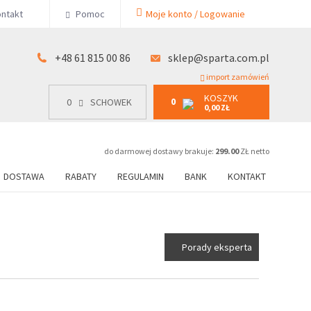
KOSZYK
ntakt
Pomoc
Moje konto / Logowanie
0
15 00 86
0
SCHOWEK
0,00 ZŁ
+48 61 815 00 86
sklep@sparta.com.pl
import zamówień
KOSZYK
0
0
SCHOWEK
0,00 ZŁ
do darmowej dostawy brakuje:
299.00
ZŁ netto
DOSTAWA
RABATY
REGULAMIN
BANK
KONTAKT
Porady eksperta