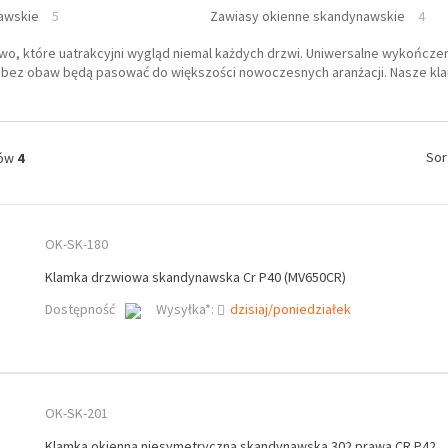
awskie
5
Zawiasy okienne skandynawskie
4
wo, które uatrakcyjni wygląd niemal każdych drzwi. Uniwersalne wykończen
bez obaw będą pasować do większości nowoczesnych aranżacji. Nasze klam
Sor
tów
4
OK-SK-180
Klamka drzwiowa skandynawska Cr P40 (MV650CR)
Dostępność
Wysyłka*:
dzisiaj/poniedziałek
OK-SK-201
Klamka okienna niesymetryczna skandynawska 302 prawa CR P42