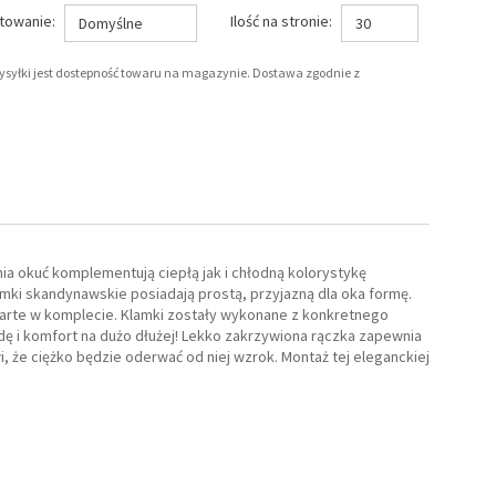
towanie:
Ilość na stronie:
Domyślne
30
wysyłki jest dostepność towaru na magazynie. Dostawa zgodnie z
ia okuć komplementują ciepłą jak i chłodną kolorystykę
ki skandynawskie posiadają prostą, przyjazną dla oka formę.
warte w komplecie. Klamki zostały wykonane z konkretnego
dę i komfort na dużo dłużej! Lekko zakrzywiona rączka zapewnia
, że ciężko będzie oderwać od niej wzrok. Montaż tej eleganckiej