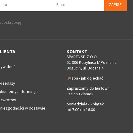
ZAPISZ
 subskrypcję
LIENTA
KONTAKT
SPARTA SP. Z O.O.
62-006 Kobylnica k\Poznania
rywatności
Bogucin, ul. Boczna 4
Mapa - jak dojechać
przedaży
Zapraszamy do hurtowni
okumenty, informacje
i salonu klamek:
 zwrotów
poniedziałek - piątek
 niezgodności w dostawie
od 7.00 do 16.00