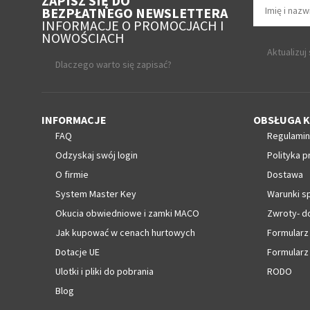
ZAPISZ SIĘ DO
BEZPŁATNEGO NEWSLETTERA
INFORMACJE O PROMOCJACH I
NOWOŚCIACH
Aktualizuj
Dlaczego warto się zapisać?
INFORMACJE
OBSŁUGA K
FAQ
Regulamin
Odzyskaj swój login
Polityka p
O firmie
Dostawa
System Master Key
Warunki s
Okucia obwiedniowe i zamki MACO
Zwroty- d
Jak kupować w cenach hurtowych
Formularz
Dotacje UE
Formularz
Ulotki i pliki do pobrania
RODO
Blog