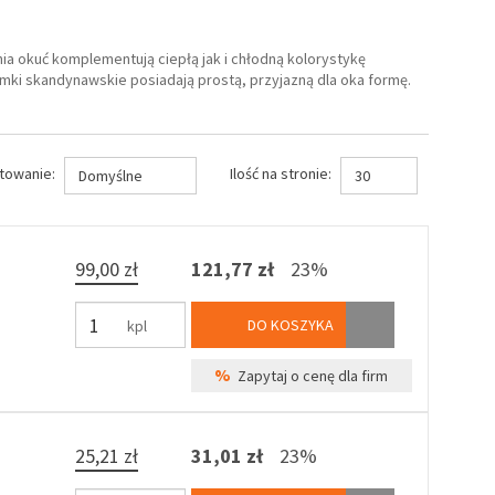
ia okuć komplementują ciepłą jak i chłodną kolorystykę
ki skandynawskie posiadają prostą, przyjazną dla oka formę.
towanie:
Ilość na stronie:
Domyślne
30
99,00 zł
121,77 zł
23%
DO KOSZYKA
kpl
%
Zapytaj o cenę dla firm
25,21 zł
31,01 zł
23%