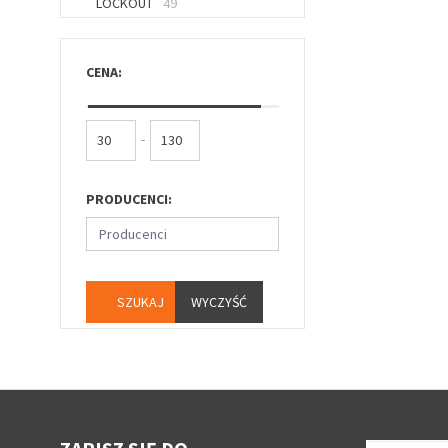
LOCKOUT
49
CENA:
-
PRODUCENCI:
Producenci
WYCZYŚĆ