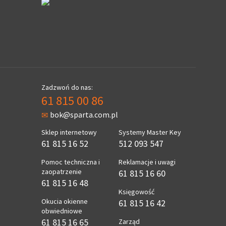
Zadzwoń do nas:
61 815 00 86
bok@sparta.com.pl
Sklep internetowy
Systemy Master Key
61 815 16 52
512 093 547
Pomoc techniczna i
Reklamacje i uwagi
zaopatrzenie
61 815 16 60
61 815 16 48
Księgowość
Okucia okienne
61 815 16 42
obwiedniowe
61 815 16 65
Zarząd