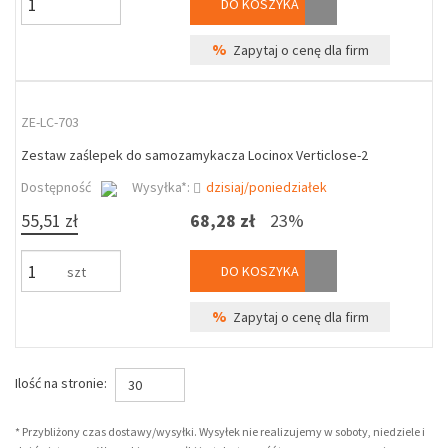
DO KOSZYKA
%
Zapytaj o cenę dla firm
ZE-LC-703
Zestaw zaślepek do samozamykacza Locinox Verticlose-2
Dostępność
Wysyłka*:
dzisiaj/poniedziałek
55,51 zł
68,28 zł
23%
DO KOSZYKA
szt
%
Zapytaj o cenę dla firm
Ilość na stronie:
30
* Przybliżony czas dostawy/wysyłki. Wysyłek nie realizujemy w soboty, niedziele i