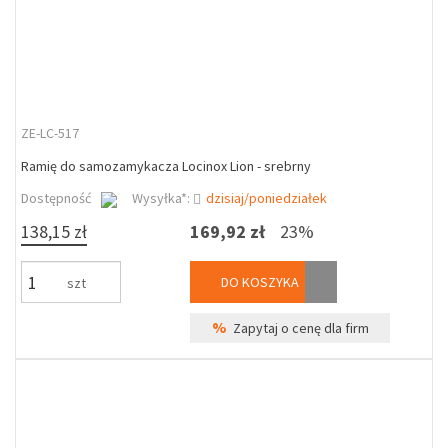
ZE-LC-517
Ramię do samozamykacza Locinox Lion - srebrny
Dostępność
Wysyłka*:
dzisiaj/poniedziałek
138,15 zł
169,92 zł
23%
DO KOSZYKA
szt
%
Zapytaj o cenę dla firm