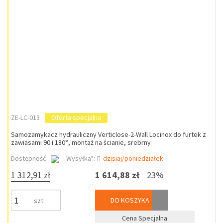
ZE-LC-013
Oferta specjalna
Samozamykacz hydrauliczny Verticlose-2-Wall Locinox do furtek z
zawiasami 90 i 180°, montaż na ścianie, srebrny
Dostępność
Wysyłka*:
dzisiaj/poniedziałek
1 312,91 zł
1 614,88 zł
23%
DO KOSZYKA
szt
Cena Specjalna