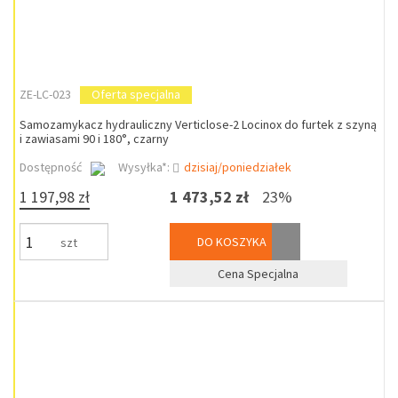
ZE-LC-023
Oferta specjalna
Samozamykacz hydrauliczny Verticlose-2 Locinox do furtek z szyną
i zawiasami 90 i 180°, czarny
Dostępność
Wysyłka*:
dzisiaj/poniedziałek
1 197,98 zł
1 473,52 zł
23%
DO KOSZYKA
szt
Cena Specjalna