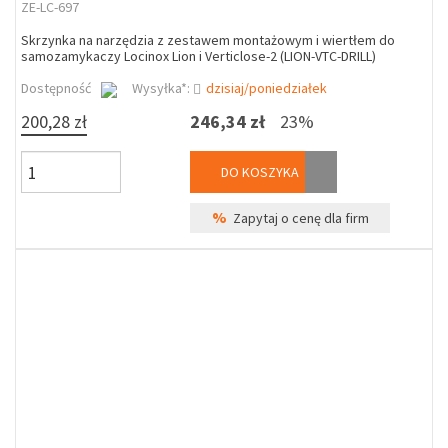
ZE-LC-697
Skrzynka na narzędzia z zestawem montażowym i wiertłem do
samozamykaczy Locinox Lion i Verticlose-2 (LION-VTC-DRILL)
Dostępność
Wysyłka*:
dzisiaj/poniedziałek
200,28 zł
246,34 zł
23%
DO KOSZYKA
%
Zapytaj o cenę dla firm