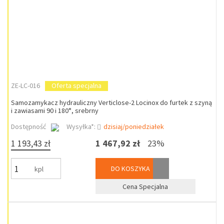
ZE-LC-016
Oferta specjalna
Samozamykacz hydrauliczny Verticlose-2 Locinox do furtek z szyną
i zawiasami 90 i 180°, srebrny
Dostępność
Wysyłka*:
dzisiaj/poniedziałek
1 193,43 zł
1 467,92 zł
23%
DO KOSZYKA
kpl
Cena Specjalna