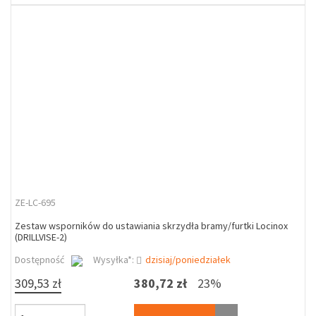
ZE-LC-695
Zestaw wsporników do ustawiania skrzydła bramy/furtki Locinox
(DRILLVISE-2)
Dostępność
Wysyłka*:
dzisiaj/poniedziałek
309,53 zł
380,72 zł
23%