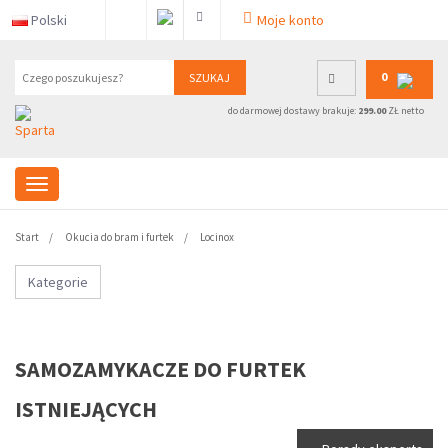
Polski
Moje konto
0
SZUKAJ
do darmowej dostawy brakuje:
299.00
ZŁ netto
Start
Okucia do bram i furtek
Locinox
Kategorie
SAMOZAMYKACZE DO FURTEK
ISTNIEJĄCYCH