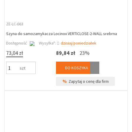
ZE-LC-663
Szyna do samozamykacza Locinox VERTICLOSE-2-WALL srebrna
Dostępność
Wysyłka*:
dzisiaj/poniedziałek
73,04 zł
89,84 zł
23%
DO KOSZYKA
szt
%
Zapytaj o cenę dla firm