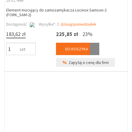
ZE-LC-446
Element mocujący do samozamykacza Locinox Samson-2
(FORK_SAM-2)
Dostępność
Wysyłka*:
dzisiaj/poniedziałek
183,62 zł
225,85 zł
23%
DO KOSZYKA
szt
%
Zapytaj o cenę dla firm