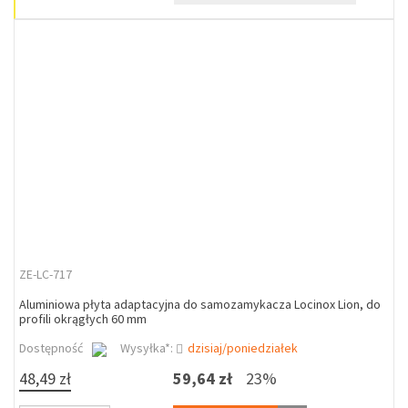
ZE-LC-717
Aluminiowa płyta adaptacyjna do samozamykacza Locinox Lion, do
profili okrągłych 60 mm
Dostępność
Wysyłka*:
dzisiaj/poniedziałek
48,49 zł
59,64 zł
23%