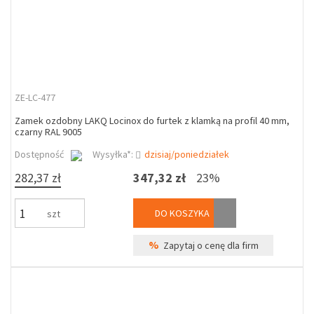
ZE-LC-477
Zamek ozdobny LAKQ Locinox do furtek z klamką na profil 40 mm,
czarny RAL 9005
Dostępność
Wysyłka*:
dzisiaj/poniedziałek
282,37 zł
347,32 zł
23%
DO KOSZYKA
szt
%
Zapytaj o cenę dla firm