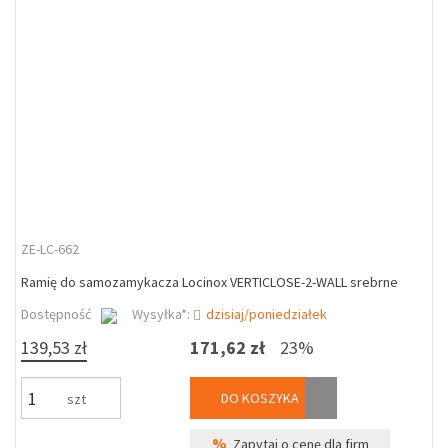
ZE-LC-662
Ramię do samozamykacza Locinox VERTICLOSE-2-WALL srebrne
Dostępność
Wysyłka*:
dzisiaj/poniedziałek
139,53 zł
171,62 zł
23%
DO KOSZYKA
szt
%
Zapytaj o cenę dla firm