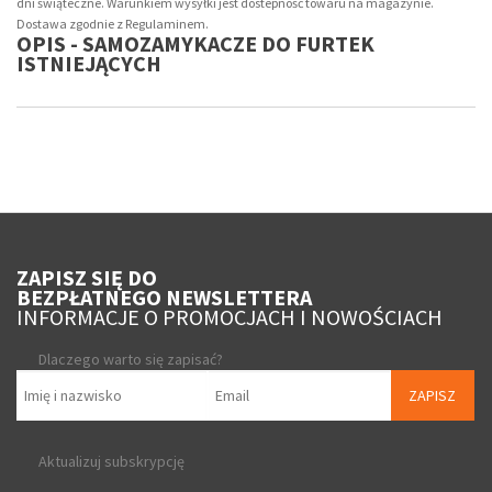
dni świąteczne. Warunkiem wysyłki jest dostepność towaru na magazynie.
Dostawa zgodnie z Regulaminem.
OPIS - SAMOZAMYKACZE DO FURTEK
ISTNIEJĄCYCH
ZAPISZ SIĘ DO
BEZPŁATNEGO NEWSLETTERA
INFORMACJE O PROMOCJACH I NOWOŚCIACH
Dlaczego warto się zapisać?
ZAPISZ
Aktualizuj subskrypcję