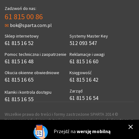
Zadzwoń do nas:
61 815 00 86
bok@sparta.com.pl
Sklep internetowy
Systemy Master Key
61 815 16 52
512 093 547
Pomoc techniczna i zaopatrzenie
Reklamacje i uwagi
61 815 16 48
61 815 16 60
Okucia okienne obwiedniowe
Księgowość
61 815 16 65
61 815 16 42
Zarząd
Klamki i kontrola dostępu
61 815 16 54
61 815 16 55
Wszelkie prawa do treści i formy zastrzeżone SPARTA 2014 ©
Kopiowanie zdjęć i innych treści wymaga pisemnej zgody Sparta sp. z
o.o.
Przejdź na
wersję mobilną
realizacja
ecreo.eu