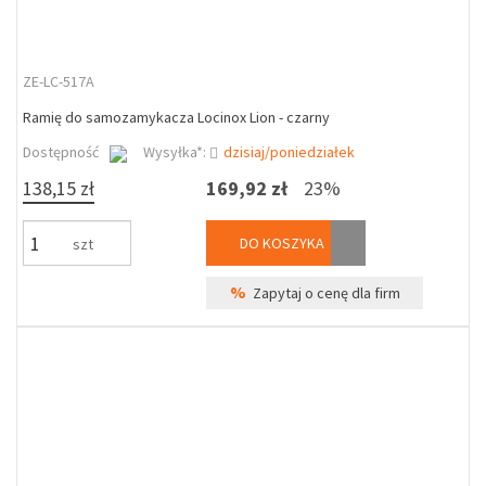
ZE-LC-517A
Ramię do samozamykacza Locinox Lion - czarny
Dostępność
Wysyłka*:
dzisiaj/poniedziałek
138,15 zł
169,92 zł
23%
DO KOSZYKA
szt
%
Zapytaj o cenę dla firm