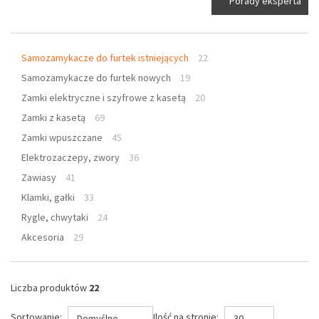
Porady eksperta
Samozamykacze do furtek istniejących
22
Samozamykacze do furtek nowych
19
Zamki elektryczne i szyfrowe z kasetą
20
Zamki z kasetą
69
Zamki wpuszczane
45
Elektrozaczepy, zwory
36
Zawiasy
41
Klamki, gałki
33
Rygle, chwytaki
24
Akcesoria
29
Liczba produktów
22
Sortowanie:
Ilość na stronie:
Domyślne
30