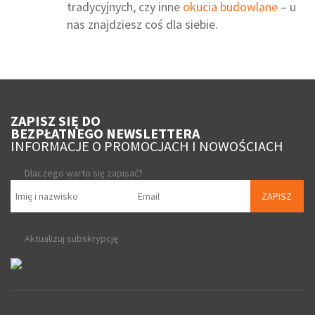
tradycyjnych, czy inne
okucia budowlane
– u
nas znajdziesz coś dla siebie.
ZAPISZ SIĘ DO
BEZPŁATNEGO NEWSLETTERA
INFORMACJE O PROMOCJACH I NOWOŚCIACH
Dlaczego warto się zapisać?
ZAPISZ
Aktualizuj subskrypcję