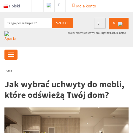
Polski
Moje konto
0
SZUKAJ
do darmowej dostawy brakuje:
299.00
ZŁ netto
Home
Jak wybrać uchwyty do mebli,
które odświeżą Twój dom?