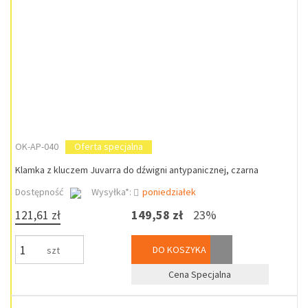
OK-AP-040
Oferta specjalna
Klamka z kluczem Juvarra do dźwigni antypanicznej, czarna
Dostępność
Wysyłka*:
poniedziałek
121,61 zł
149,58 zł
23%
DO KOSZYKA
szt
Cena Specjalna