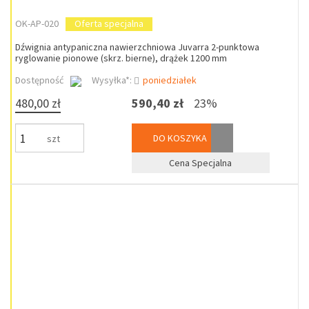
OK-AP-020
Oferta specjalna
Dźwignia antypaniczna nawierzchniowa Juvarra 2-punktowa
ryglowanie pionowe (skrz. bierne), drążek 1200 mm
Dostępność
Wysyłka*:
poniedziałek
480,00 zł
590,40 zł
23%
DO KOSZYKA
szt
Cena Specjalna