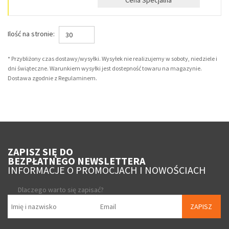
Cena Specjalna
Ilość na stronie:
30
* Przybliżony czas dostawy/wysyłki. Wysyłek nie realizujemy w soboty, niedziele i
dni świąteczne. Warunkiem wysyłki jest dostepność towaru na magazynie.
Dostawa zgodnie z Regulaminem.
ZAPISZ SIĘ DO
BEZPŁATNEGO NEWSLETTERA
INFORMACJE O PROMOCJACH I NOWOŚCIACH
Dlaczego warto się zapisać?
ZAPISZ