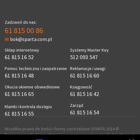
Zadzwoń do nas:
61 815 00 86
bok@sparta.com.pl
Sklep internetowy
Systemy Master Key
61 815 16 52
512 093 547
Pomoc techniczna i zaopatrzenie
Reklamacje i uwagi
61 815 16 48
61 815 16 60
Okucia okienne obwiedniowe
Księgowość
61 815 16 65
61 815 16 42
Zarząd
Klamki i kontrola dostępu
61 815 16 54
61 815 16 55
Wszelkie prawa do treści i formy zastrzeżone SPARTA 2014 ©
Kopiowanie zdjęć i innych treści wymaga pisemnej zgody Sparta sp. z