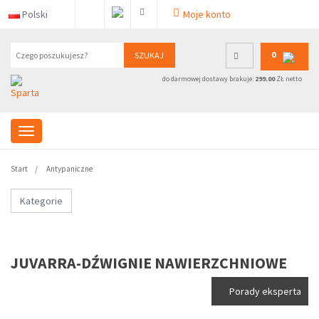
Polski
Moje konto
0
SZUKAJ
do darmowej dostawy brakuje:
299.00
ZŁ netto
Start
Antypaniczne
Kategorie
JUVARRA-DŹWIGNIE NAWIERZCHNIOWE
Porady eksperta