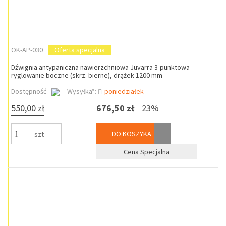
OK-AP-030
Oferta specjalna
Dźwignia antypaniczna nawierzchniowa Juvarra 3-punktowa
ryglowanie boczne (skrz. bierne), drążek 1200 mm
Dostępność
Wysyłka*:
poniedziałek
550,00 zł
676,50 zł
23%
DO KOSZYKA
szt
Cena Specjalna