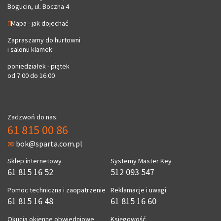
Bogucin, ul. Boczna 4
Mapa - jak dojechać
Zapraszamy do hurtowni
i salonu klamek:
poniedziałek - piątek
od 7.00 do 16.00
Zadzwoń do nas:
61 815 00 86
bok@sparta.com.pl
Sklep internetowy
Systemy Master Key
61 815 16 52
512 093 547
Pomoc techniczna i zaopatrzenie
Reklamacje i uwagi
61 815 16 48
61 815 16 60
Okucia okienne obwiedniowe
Księgowość