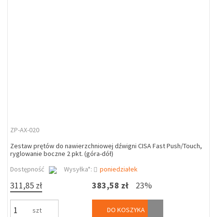
ZP-AX-020
Zestaw prętów do nawierzchniowej dźwigni CISA Fast Push/Touch,
ryglowanie boczne 2 pkt. (góra-dół)
Dostępność
Wysyłka*:
poniedziałek
311,85 zł
383,58 zł
23%
DO KOSZYKA
szt