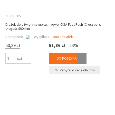
ZP-AX-005
Drążek do dźwigni nawierzchniowej CISA Fast Push (Crossbar),
długość 900 mm
Dostępność
Wysyłka*:
poniedziałek
50,29 zł
61,86 zł
23%
DO KOSZYKA
szt
%
Zapytaj o cenę dla firm