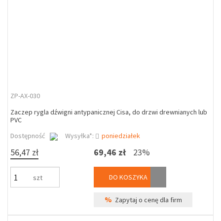
ZP-AX-030
Zaczep rygla dźwigni antypanicznej Cisa, do drzwi drewnianych lub
PVC
Dostępność
Wysyłka*:
poniedziałek
56,47 zł
69,46 zł
23%
DO KOSZYKA
szt
%
Zapytaj o cenę dla firm