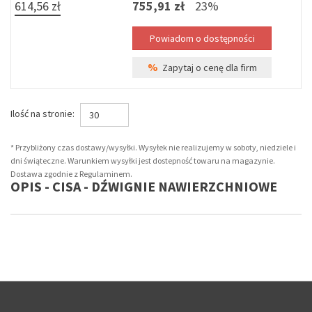
614,56 zł
755,91 zł
23%
%
Zapytaj o cenę dla firm
Ilość na stronie:
30
* Przybliżony czas dostawy/wysyłki. Wysyłek nie realizujemy w soboty, niedziele i
dni świąteczne. Warunkiem wysyłki jest dostepność towaru na magazynie.
Dostawa zgodnie z Regulaminem.
OPIS - CISA - DŹWIGNIE NAWIERZCHNIOWE