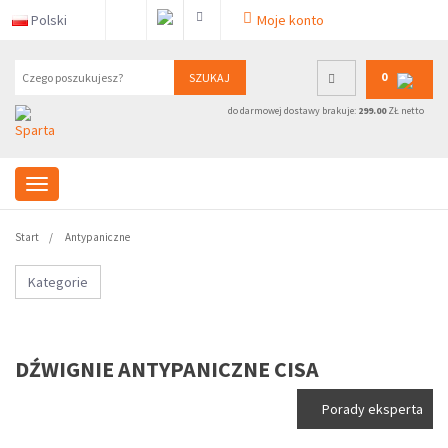
Polski
Moje konto
0
SZUKAJ
do darmowej dostawy brakuje:
299.00
ZŁ netto
Start
Antypaniczne
Kategorie
DŹWIGNIE ANTYPANICZNE CISA
Porady eksperta