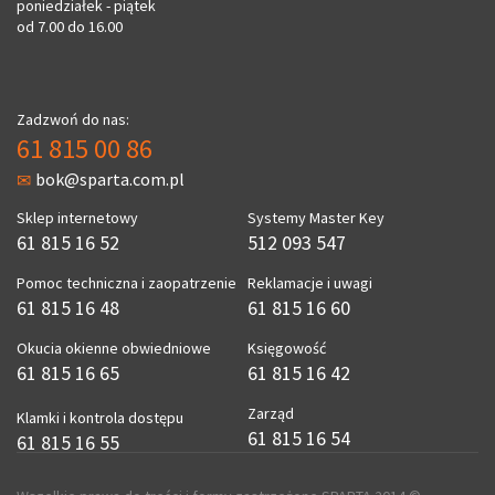
poniedziałek - piątek
od 7.00 do 16.00
Zadzwoń do nas:
61 815 00 86
bok@sparta.com.pl
Sklep internetowy
Systemy Master Key
61 815 16 52
512 093 547
Pomoc techniczna i zaopatrzenie
Reklamacje i uwagi
61 815 16 48
61 815 16 60
Okucia okienne obwiedniowe
Księgowość
61 815 16 65
61 815 16 42
Zarząd
Klamki i kontrola dostępu
61 815 16 54
61 815 16 55