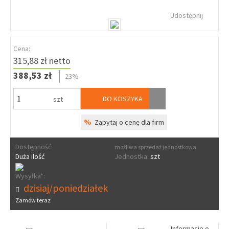
Udostępnij
Cena:
315,88 zł netto
388,53 zł
23%
DO KOSZYKA
szt
%
Zapytaj o cenę dla firm
Dostępność:
możliwa sprzedaż jednostkowa
Duża ilość
Jednostka:
szt
Wysyłka*:
dzisiaj/poniedziałek
Zamów teraz
Informacje o