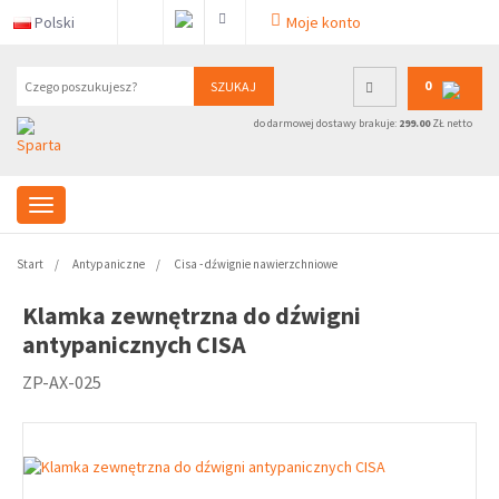
Polski
Moje konto
0
SZUKAJ
do darmowej dostawy brakuje:
299.00
ZŁ netto
Start
Antypaniczne
Cisa - dźwignie nawierzchniowe
Klamka zewnętrzna do dźwigni
antypanicznych CISA
ZP-AX-025