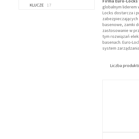
Firma Euro-Locks
KLUCZE
17
globalnym liderem 
Locks dostarcza i 
zabezpieczających 
basenowe, zamki d
zastosowanie w prz
tym rozwiązań elek
basenach. Euro-Loc
system zarządzania
Liczba produk