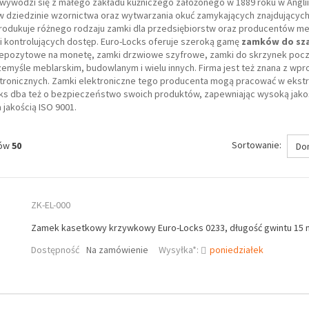
wywodzi się z małego zakładu kuźniczego założonego w 1889 roku w Angli
w dziedzinie wzornictwa oraz wytwarzania okuć zamykających znajdujących
produkuje różnego rodzaju zamki dla przedsiębiorstw oraz producentów me
i kontrolujących dostęp. Euro-Locks oferuje szeroką gamę
zamków do sza
epozytowe na monetę, zamki drzwiowe szyfrowe, zamki do skrzynek poczt
emyśle meblarskim, budowlanym i wielu innych. Firma jest też znana z w
tronicznych. Zamki elektroniczne tego producenta mogą pracować w ekstr
ks dba też o bezpieczeństwo swoich produktów, zapewniając wysoką jakość 
 jakością ISO 9001.
Sortowanie:
tów
50
Do
ZK-EL-000
Zamek kasetkowy krzywkowy Euro-Locks 0233, długość gwintu 15
Dostępność
Na zamówienie
Wysyłka*:
poniedziałek