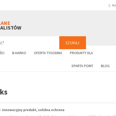
Ko
SZUKAJ
+48 61 8
LANE
NALISTÓW
SZUKAJ
ŚCI
B-HARKO
OFERTA TYGODNIA
PRODUKTY DLA
SPARTA POINT
BLOG
ks
- innowacyjny produkt, solidna ochrona