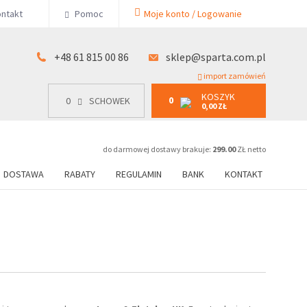
KOSZYK
ntakt
Pomoc
Moje konto / Logowanie
0
15 00 86
0
SCHOWEK
0,00 ZŁ
+48 61 815 00 86
sklep@sparta.com.pl
import zamówień
KOSZYK
0
0
SCHOWEK
0,00 ZŁ
do darmowej dostawy brakuje:
299.00
ZŁ netto
DOSTAWA
RABATY
REGULAMIN
BANK
KONTAKT