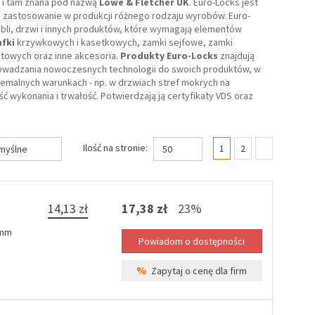
i i tam znana pod nazwą
Lowe & Fletcher UK
. Euro-Locks jest
 zastosowanie w produkcji różnego rodzaju wyrobów. Euro-
bli, drzwi i innych produktów, które wymagają elementów
fki
krzywkowych i kasetkowych, zamki sejfowe, zamki
owych oraz inne akcesoria.
Produkty Euro-Locks
znajdują
prowadzania nowoczesnych technologii do swoich produktów, w
emalnych warunkach - np. w drzwiach stref mokrych na
wykonania i trwałość. Potwierdzają ją certyfikaty VDS oraz
(current)
Ilość na stronie:
1
2
myślne
50
14,13 zł
17,38 zł
23%
 mm
%
Zapytaj o cenę dla firm