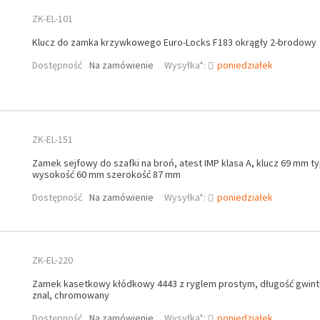
ZK-EL-101
Klucz do zamka krzywkowego Euro-Locks F183 okrągły 2-brodowy
Dostępność
Na zamówienie
Wysyłka*:
poniedziałek
ZK-EL-151
Zamek sejfowy do szafki na broń, atest IMP klasa A, klucz 69 mm t
wysokość 60 mm szerokość 87 mm
Dostępność
Na zamówienie
Wysyłka*:
poniedziałek
ZK-EL-220
Zamek kasetkowy kłódkowy 4443 z ryglem prostym, długość gwint
znal, chromowany
Dostępność
Na zamówienie
Wysyłka*:
poniedziałek