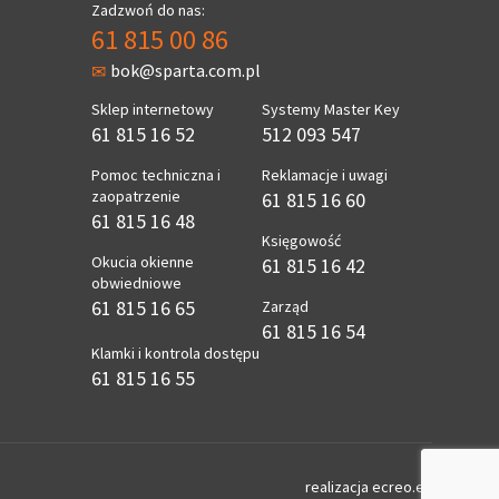
Zadzwoń do nas:
61 815 00 86
bok@sparta.com.pl
Sklep internetowy
Systemy Master Key
61 815 16 52
512 093 547
Pomoc techniczna i
Reklamacje i uwagi
zaopatrzenie
61 815 16 60
61 815 16 48
Księgowość
Okucia okienne
61 815 16 42
obwiedniowe
61 815 16 65
Zarząd
61 815 16 54
Klamki i kontrola dostępu
61 815 16 55
realizacja
ecreo.eu