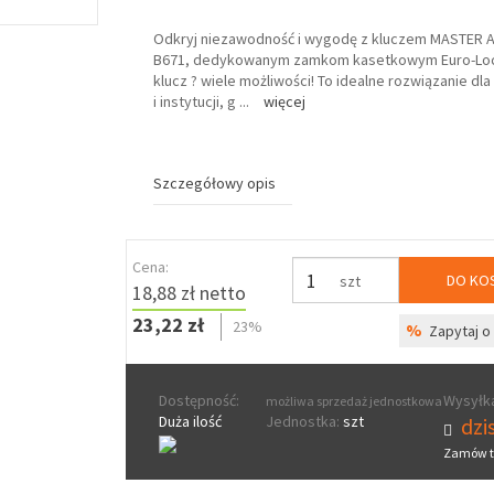
Odkryj niezawodność i wygodę z kluczem MASTER A s
B671, dedykowanym zamkom kasetkowym Euro-Loc
klucz ? wiele możliwości! To idealne rozwiązanie dla 
i instytucji, g
...
więcej
Szczegółowy opis
Cena:
DO KO
szt
18,88 zł netto
23,22 zł
23%
%
Zapytaj o 
Dostępność:
Wysyłka
możliwa sprzedaż jednostkowa
Duża ilość
Jednostka:
szt
dzis
Zamów t