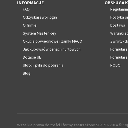
INFORMACJE
OBSŁUGA K
FAQ
Regulamin
Odzyskaj swój login
Polityka p
O firmie
Dostawa
System Master Key
Warunki s
Okucia obwiedniowe i zamki MACO
Zwroty- d
Jak kupować w cenach hurtowych
Formularz
Dotacje UE
Formularz
Ulotki i pliki do pobrania
RODO
Blog
Wszelkie prawa do treści i formy zastrzeżone SPARTA 2014 © Kop