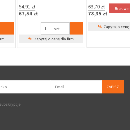
7,63 zł
169,99 zł
9,38 zł
209,09 zł
szt
%
%
dla firm
Zapytaj o cenę dla firm
Zapytaj o 
ZAPISZ
 subskrypcję