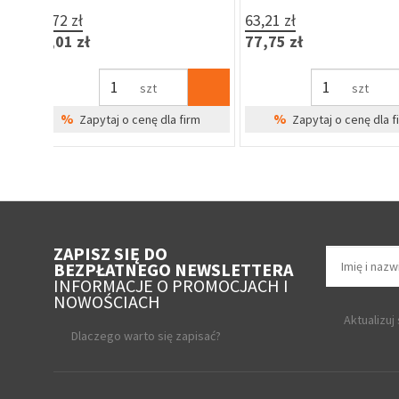
15,31 zł
7,63 zł
zynie
18,83 zł
9,38 zł
irm
szt
szt
%
%
Zapytaj o cenę dla firm
Zapytaj o cenę 
ZAPISZ SIĘ DO
BEZPŁATNEGO NEWSLETTERA
INFORMACJE O PROMOCJACH I
NOWOŚCIACH
Aktualizuj
Dlaczego warto się zapisać?