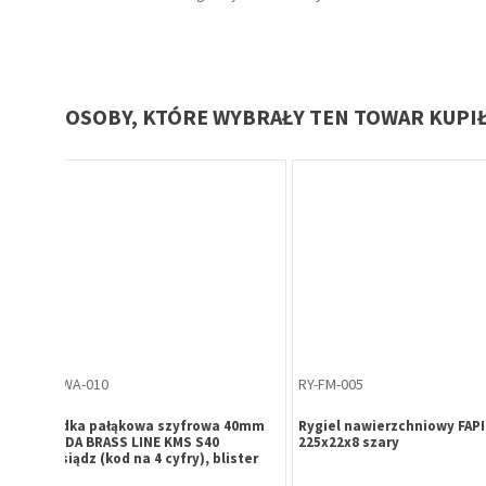
OSOBY, KTÓRE WYBRAŁY TEN TOWAR KUPI
GA-GA-016
ZA-ME-010
IM 3715
Gałko-gałka drzwiowa obrotowa
Zatrzask balkonowy z r
GAMAR 90 WB czarna
słupek ruchomy