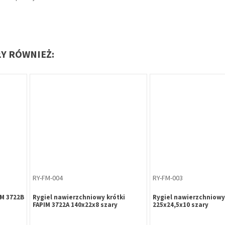
ŁY RÓWNIEŻ:
ZA-ME-011
ZP-CZ-971
olką, na
Zatrzask balkonowy z rolką, profil
Zamek główny nap
okienny Aluplast / Wital / Decco
wielopunktowego
Metalplast-Częst
ocynk biały uniwe