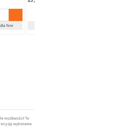
szt
%
%
Zapytaj o cenę dla firm
Zapyta
e możliwości! To
 precyzję wykonania