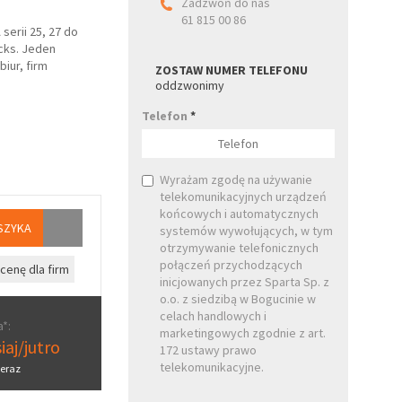
Zadzwoń do nas
61 815 00 86
erii 25, 27 do
ks. Jeden
biur, firm
ZOSTAW NUMER TELEFONU
oddzwonimy
Telefon
*
Wyrażam zgodę na używanie
telekomunikacyjnych urządzeń
końcowych i automatycznych
SZYKA
systemów wywołujących, w tym
otrzymywanie telefonicznych
połączeń przychodzących
cenę dla firm
inicjowanych przez Sparta Sp. z
o.o. z siedzibą w Bogucinie w
celach handlowych i
*:
marketingowych zgodnie z art.
iaj/jutro
172 ustawy prawo
telekomunikacyjne.
eraz