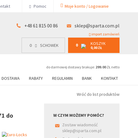
KOSZYK
ntakt
Pomoc
Moje konto / Logowanie
0
15 00 86
0
SCHOWEK
0,00 ZŁ
+48 61 815 00 86
sklep@sparta.com.pl
import zamówień
KOSZYK
0
0
SCHOWEK
0,00 ZŁ
do darmowej dostawy brakuje:
299.00
ZŁ netto
DOSTAWA
RABATY
REGULAMIN
BANK
KONTAKT
Wróć do list produktów
71 do
W CZYM MOŻEMY POMÓC?
Zostaw wiadomość
sklep@sparta.com.pl