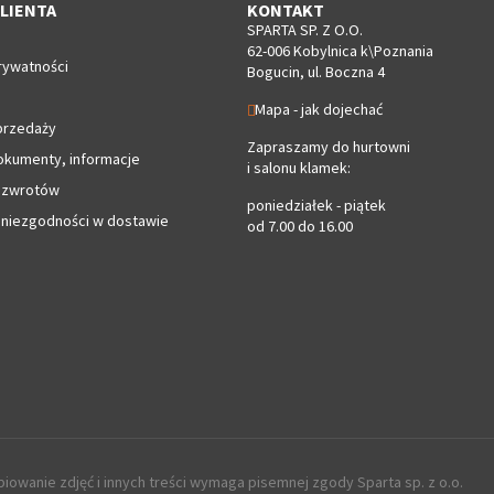
LIENTA
KONTAKT
SPARTA SP. Z O.O.
62-006 Kobylnica k\Poznania
rywatności
Bogucin, ul. Boczna 4
Mapa - jak dojechać
przedaży
Zapraszamy do hurtowni
okumenty, informacje
i salonu klamek:
 zwrotów
poniedziałek - piątek
 niezgodności w dostawie
od 7.00 do 16.00
iowanie zdjęć i innych treści wymaga pisemnej zgody Sparta sp. z o.o.