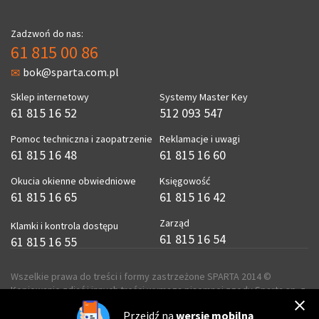
Zadzwoń do nas:
61 815 00 86
bok@sparta.com.pl
Sklep internetowy
Systemy Master Key
61 815 16 52
512 093 547
Pomoc techniczna i zaopatrzenie
Reklamacje i uwagi
61 815 16 48
61 815 16 60
Okucia okienne obwiedniowe
Księgowość
61 815 16 65
61 815 16 42
Zarząd
Klamki i kontrola dostępu
61 815 16 54
61 815 16 55
Wszelkie prawa do treści i formy zastrzeżone SPARTA 2014 ©
Kopiowanie zdjęć i innych treści wymaga pisemnej zgody Sparta sp. z
o.o.
Przejdź na
wersję mobilną
realizacja
ecreo.eu