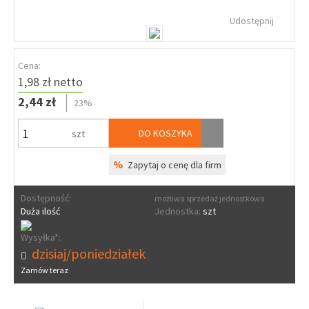
Udostępnij
Cena:
1,98 zł netto
2,44 zł
23%
DO KOSZYKA
szt
%
Zapytaj o cenę dla firm
Dostępność:
możliwa sprzedaż jednostkowa
Duża ilość
Jednostka:
szt
Wysyłka*:
dzisiaj/poniedziałek
Zamów teraz