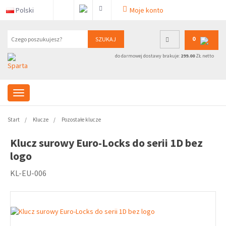
Polski
Moje konto
0
SZUKAJ
do darmowej dostawy brakuje:
299.00
ZŁ netto
Start
Klucze
Pozostałe klucze
Klucz surowy Euro-Locks do serii 1D bez
logo
KL-EU-006