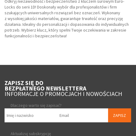
Odkryj niezawodność i bezpieczeństwo z kluczem surowym Euro-
Locks do serii 1D! Doskonały wybór dla profesjonalistów i firm
szukających uniwersalnych rozwiązań bez oznaczeń. Wykonany
z wysokiej jakości materiałów, gwarantuje trwałość oraz precyzję
działania. Idealny do personalizacji i dopasowania do indywidualnych
potrzeb. Wybierz klucz, który spełni Twoje oczekiwania w zakresie
funkcjonalności i bezpieczeństwa!
ZAPISZ SIĘ DO
BEZPŁATNEGO NEWSLETTERA
INFORMACJE O PROMOCJACH I NOWOŚCIACH
Dlaczego warto się zapisać?
ZAPISZ
Aktualizuj subskrypcję