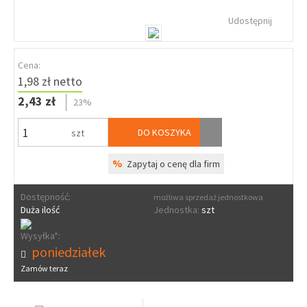
Udostępnij
Cena:
1,98 zł netto
2,43 zł
23%
DO KOSZYKA
szt
%
Zapytaj o cenę dla firm
Dostępność:
możliwa sprzedaż jednostkowa
Duża ilość
Jednostka:
szt
Wysyłka*:
poniedziałek
Zamów teraz