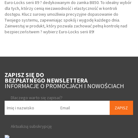
Euro-Locks serii 89 ? dedykowanym do zamka B850. To idealny wybór
dla tych, którzy cenią niezawodność i elastyczność w kontroli
dostępu. Klucz surowy umożliwia precyzyjne dopasowanie do
Twojego systemu, zapewniając spokój i wygodę każdego dnia.
Zainwestuj w produkt, który pozwala zachować pełną kontrolę nad
bezpieczeństwem ? wybierz Euro-Locks serii 89!
ZAPISZ SIĘ DO
BEZPŁATNEGO NEWSLETTERA
INFORMACJE O PROMOCJACH I NOWOŚCIACH
Dlaczego warto się zapisać?
ZAPISZ
Aktualizuj subskrypcję