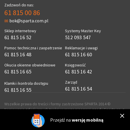
Zadzwoń do nas:
61 815 00 86
bok@sparta.com.pl
Sklep internetowy
Systemy Master Key
61 815 16 52
512 093 547
Pomoc techniczna i zaopatrzenie
Reklamacje i uwagi
61 815 16 48
61 815 16 60
Okucia okienne obwiedniowe
Księgowość
61 815 16 65
61 815 16 42
Zarząd
Klamki i kontrola dostępu
61 815 16 54
61 815 16 55
Wszelkie prawa do treści i formy zastrzeżone SPARTA 2014 ©
Kopiowanie zdjęć i innych treści wymaga pisemnej zgody Sparta sp. z
o.o.
Przejdź na
wersję mobilną
realizacja
ecreo.eu