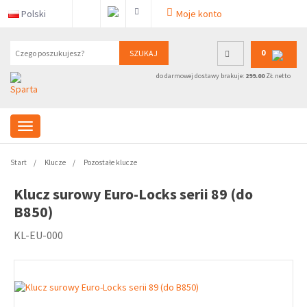
Polski
Moje konto
0
SZUKAJ
do darmowej dostawy brakuje:
299.00
ZŁ netto
Start
Klucze
Pozostałe klucze
Klucz surowy Euro-Locks serii 89 (do
B850)
KL-EU-000