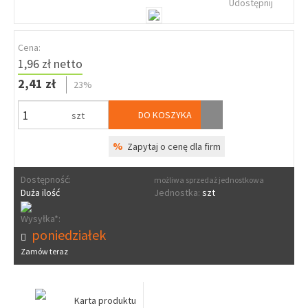
Udostępnij
Cena:
1,96 zł netto
2,41 zł
23%
DO KOSZYKA
szt
%
Zapytaj o cenę dla firm
Dostępność:
możliwa sprzedaż jednostkowa
Duża ilość
Jednostka:
szt
Wysyłka*:
poniedziałek
Zamów teraz
Karta produktu