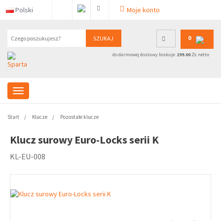
Polski
Moje konto
0
SZUKAJ
do darmowej dostawy brakuje:
299.00
ZŁ netto
Start
Klucze
Pozostałe klucze
Klucz surowy Euro-Locks serii K
KL-EU-008