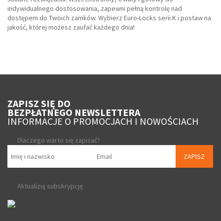
indywidualnego dostosowania, zapewni pełną kontrolę nad
dostępem do Twoich zamków. Wybierz Euro-Locks serii K i postaw na
jakość, której możesz zaufać każdego dnia!
ZAPISZ SIĘ DO
BEZPŁATNEGO NEWSLETTERA
INFORMACJE O PROMOCJACH I NOWOŚCIACH
Dlaczego warto się zapisać?
ZAPISZ
Aktualizuj subskrypcję