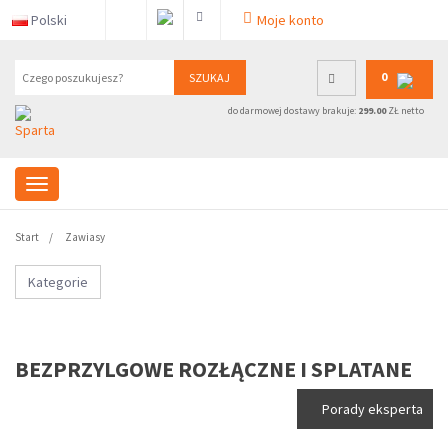
Polski
Moje konto
0
SZUKAJ
do darmowej dostawy brakuje:
299.00
ZŁ netto
Start
Zawiasy
Kategorie
BEZPRZYLGOWE ROZŁĄCZNE I SPLATANE
Porady eksperta