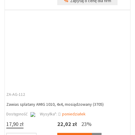
%
Zapytaj o cenę dla firm
ZA-AG-112
Zawias splatany AMIG 1010, 4x4, mosiądzowany (3705)
Dostępność
Wysyłka*:
poniedziałek
17,90 zł
22,02 zł
23%