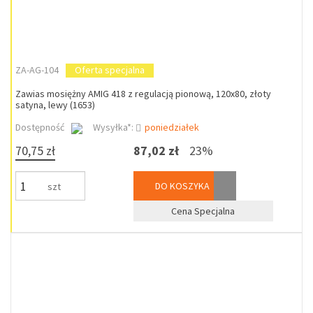
ZA-AG-104
Oferta specjalna
Zawias mosiężny AMIG 418 z regulacją pionową, 120x80, złoty
satyna, lewy (1653)
Dostępność
Wysyłka*:
poniedziałek
70,75 zł
87,02 zł
23%
DO KOSZYKA
szt
Cena Specjalna