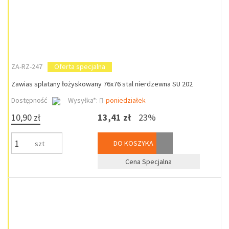
ZA-RZ-247
Oferta specjalna
Zawias splatany łożyskowany 76x76 stal nierdzewna SU 202
Dostępność
Wysyłka*:
poniedziałek
10,90 zł
13,41 zł
23%
DO KOSZYKA
szt
Cena Specjalna