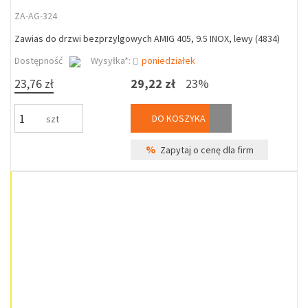
ZA-AG-324
Zawias do drzwi bezprzylgowych AMIG 405, 9.5 INOX, lewy (4834)
Dostępność
Wysyłka*:
poniedziałek
23,76 zł
29,22 zł
23%
DO KOSZYKA
szt
%
Zapytaj o cenę dla firm