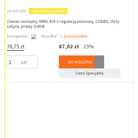
ZA-AG-103
Oferta specjalna
Zawias mosiężny AMIG 418 z regulacją pionową, 120x80, złoty
satyna, prawy (1654)
Dostępność
Wysyłka*:
poniedziałek
70,75 zł
87,02 zł
23%
DO KOSZYKA
szt
Cena Specjalna