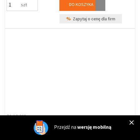
DO KOSZYKA
szt
%
Zapytaj o cenę dla firm
ZA-AG-360
Zawias mosiężny łamany ozdobny do drzwi z przylgą AMIG 1207,
Przejdź na
wersję mobilną
120, lewy kwadrat, mosiądz lakierowany (5935)