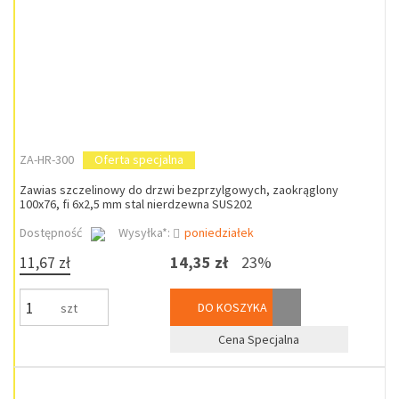
ZA-HR-300
Oferta specjalna
Zawias szczelinowy do drzwi bezprzylgowych, zaokrąglony
100x76, fi 6x2,5 mm stal nierdzewna SUS202
Dostępność
Wysyłka*:
poniedziałek
11,67 zł
14,35 zł
23%
DO KOSZYKA
szt
Cena Specjalna