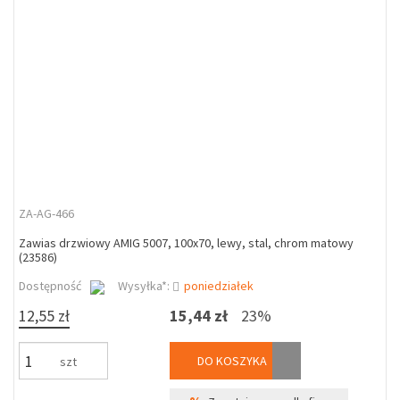
ZA-AG-466
Zawias drzwiowy AMIG 5007, 100x70, lewy, stal, chrom matowy
(23586)
Dostępność
Wysyłka*:
poniedziałek
12,55 zł
15,44 zł
23%
DO KOSZYKA
szt