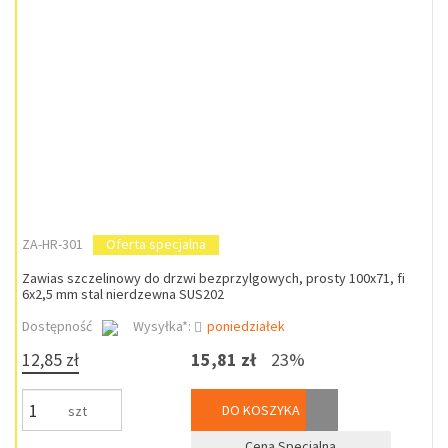
ZA-HR-301
Oferta specjalna
Zawias szczelinowy do drzwi bezprzylgowych, prosty 100x71, fi
6x2,5 mm stal nierdzewna SUS202
Dostępność
Wysyłka*:
poniedziałek
12,85 zł
15,81 zł
23%
DO KOSZYKA
szt
Cena Specjalna