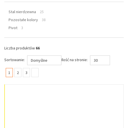
Stal nierdzewna
25
Pozostałe kolory
38
Pivot
3
Liczba produktów
66
Sortowanie:
Ilość na stronie:
Domyślne
30
(current)
1
2
3