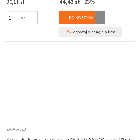
36,11 zł
44,42 zł
23%
DO KOSZYKA
szt
%
Zapytaj o cenę dla firm
ZA-AG-323
Zawias do drzwi bezprzylgowych AMIG 405, 9.5 INOX, prawy (4835)