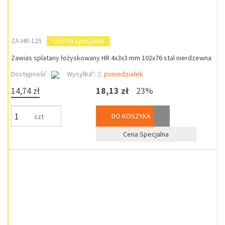
ZA-HR-125
Oferta specjalna
Zawias splatany łożyskowany HR 4x3x3 mm 102x76 stal nierdzewna
Dostępność
Wysyłka*:
poniedziałek
14,74 zł
18,13 zł
23%
DO KOSZYKA
szt
Cena Specjalna