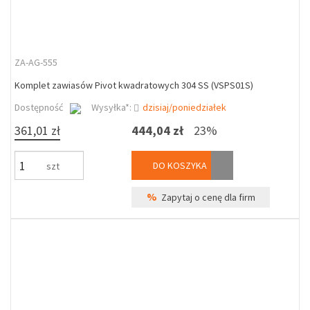
ZA-AG-555
Komplet zawiasów Pivot kwadratowych 304 SS (VSPS01S)
Dostępność
Wysyłka*:
dzisiaj/poniedziałek
361,01 zł
444,04 zł
23%
DO KOSZYKA
szt
%
Zapytaj o cenę dla firm