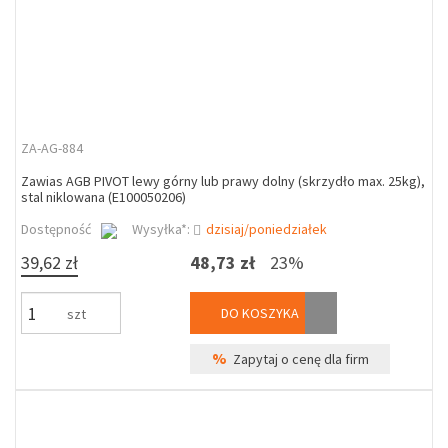
ZA-AG-884
Zawias AGB PIVOT lewy górny lub prawy dolny (skrzydło max. 25kg),
stal niklowana (E100050206)
Dostępność
Wysyłka*:
dzisiaj/poniedziałek
39,62 zł
48,73 zł
23%
DO KOSZYKA
szt
%
Zapytaj o cenę dla firm