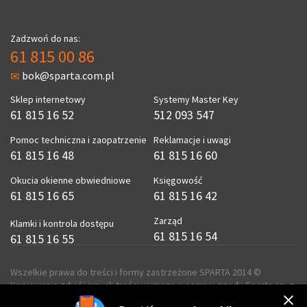
Zadzwoń do nas:
61 815 00 86
bok@sparta.com.pl
Sklep internetowy
Systemy Master Key
61 815 16 52
512 093 547
Pomoc techniczna i zaopatrzenie
Reklamacje i uwagi
61 815 16 48
61 815 16 60
Okucia okienne obwiedniowe
Księgowość
61 815 16 65
61 815 16 42
Zarząd
Klamki i kontrola dostępu
61 815 16 54
61 815 16 55
Wszelkie prawa do treści i formy zastrzeżone SPARTA 2014 ©
Kopiowanie zdjęć i innych treści wymaga pisemnej zgody Sparta sp. z
o.o.