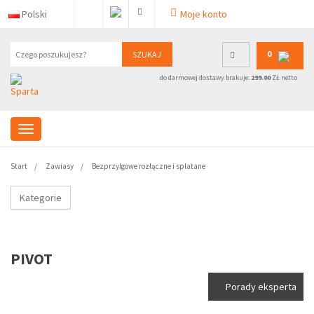
Polski
Moje konto
0
SZUKAJ
do darmowej dostawy brakuje:
299.00
ZŁ netto
Start
Zawiasy
Bezprzylgowe rozłączne i splatane
Kategorie
PIVOT
Porady eksperta