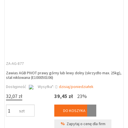
ZA-AG-877
Zawias AGB PIVOT prawy górny lub lewy dolny (skrzydło max. 25kg),
stal niklowana (E100050106)
Dostępność
Wysyłka*:
dzisiaj/poniedziałek
32,07 zł
39,45 zł
23%
DO KOSZYKA
szt
%
Zapytaj o cenę dla firm