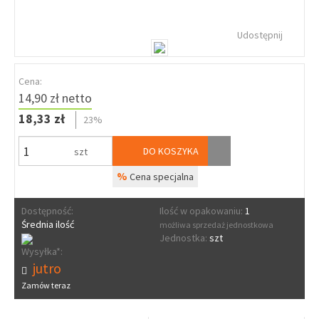
Udostępnij
Cena:
14,90 zł netto
18,33 zł
23%
DO KOSZYKA
szt
%
Cena specjalna
Dostępność:
Ilość w opakowaniu:
1
Średnia ilość
możliwa sprzedaż jednostkowa
Jednostka:
szt
Wysyłka*:
jutro
Zamów teraz