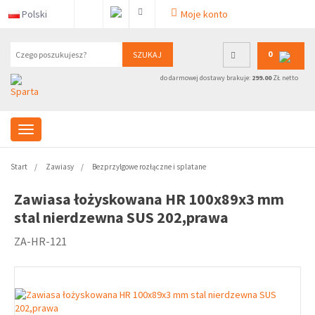
Polski
Moje konto
0
SZUKAJ
do darmowej dostawy brakuje:
299.00
ZŁ netto
Start
Zawiasy
Bezprzylgowe rozłączne i splatane
Zawiasa łożyskowana HR 100x89x3 mm
stal nierdzewna SUS 202,prawa
ZA-HR-121