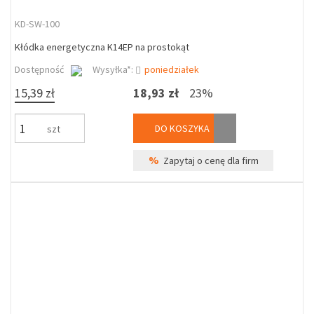
KD-SW-100
Kłódka energetyczna K14EP na prostokąt
Dostępność
Wysyłka*:
poniedziałek
15,39 zł
18,93 zł
23%
DO KOSZYKA
szt
%
Zapytaj o cenę dla firm