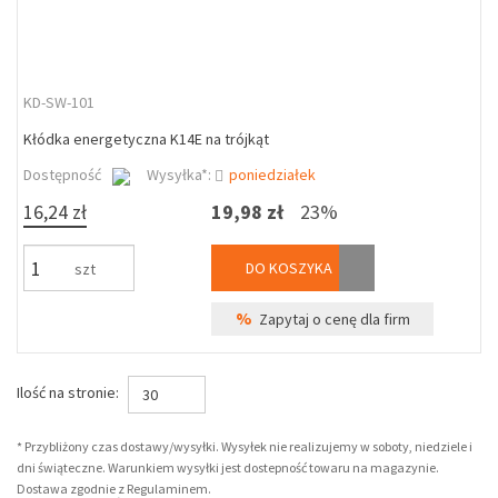
KD-SW-101
Kłódka energetyczna K14E na trójkąt
Dostępność
Wysyłka*:
poniedziałek
16,24 zł
19,98 zł
23%
DO KOSZYKA
szt
%
Zapytaj o cenę dla firm
Ilość na stronie:
30
* Przybliżony czas dostawy/wysyłki. Wysyłek nie realizujemy w soboty, niedziele i
dni świąteczne. Warunkiem wysyłki jest dostepność towaru na magazynie.
Dostawa zgodnie z Regulaminem.