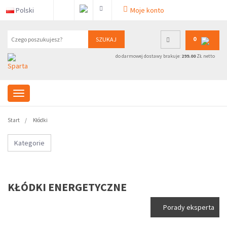
Polski
Moje konto
0
SZUKAJ
do darmowej dostawy brakuje:
299.00
ZŁ netto
Start
Kłódki
Kategorie
KŁÓDKI ENERGETYCZNE
Porady eksperta