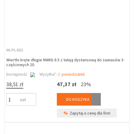
WI-PL-002
Wiertło kręte długie NWKb 8.5 z tuleją dystansową do zawiasów 3-
częściowych 20
Dostępność
Wysyłka*:
poniedziałek
38,51 zł
47,37 zł
23%
DO KOSZYKA
szt
%
Zapytaj o cenę dla firm