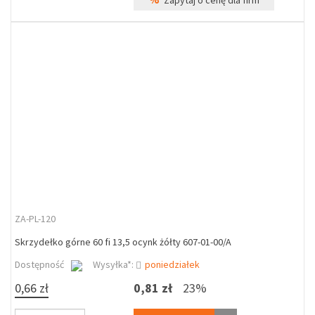
Zapytaj o cenę dla firm
ZA-PL-120
Skrzydełko górne 60 fi 13,5 ocynk żółty 607-01-00/A
Dostępność
Wysyłka*:
poniedziałek
0,66 zł
0,81 zł
23%