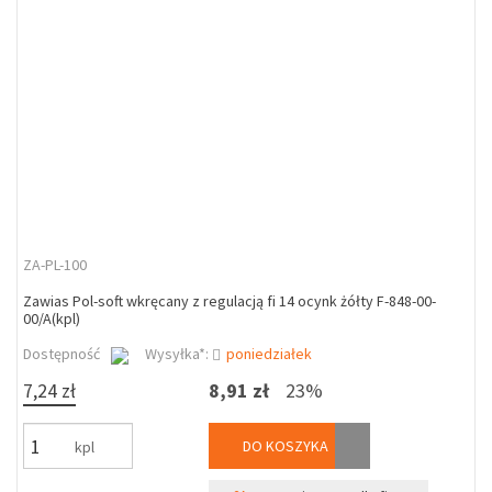
ZA-PL-100
Zawias Pol-soft wkręcany z regulacją fi 14 ocynk żółty F-848-00-
00/A(kpl)
Dostępność
Wysyłka*:
poniedziałek
7,24 zł
8,91 zł
23%
DO KOSZYKA
kpl