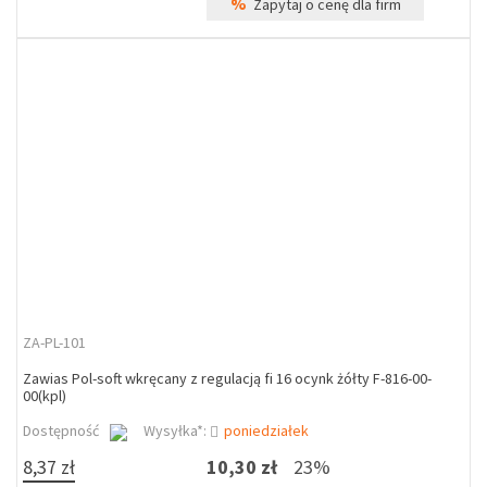
%
Zapytaj o cenę dla firm
ZA-PL-101
Zawias Pol-soft wkręcany z regulacją fi 16 ocynk żółty F-816-00-
00(kpl)
Dostępność
Wysyłka*:
poniedziałek
8,37 zł
10,30 zł
23%