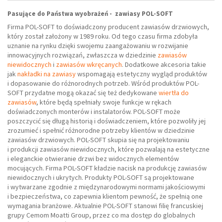
Pasujące do Państwa wyobrażeń - zawiasy POL-SOFT
Firma POL-SOFT to doświadczony producent zawiasów drzwiowych,
który został założony w 1989 roku. Od tego czasu firma zdobyła
uznanie na rynku dzięki swojemu zaangażowaniu w rozwijanie
innowacyjnych rozwiązań, zwłaszcza w dziedzinie
zawiasów
niewidocznych
i
zawiasów wkręcanych
. Dodatkowe akcesoria takie
jak
nakładki na zawiasy
wspomagają estetyczny wygląd produktów
i dopasowanie do różnorodnych potrzeb. Wśród produktów POL-
SOFT przydatne mogą okazać się też dedykowane
wiertła do
zawiasów
, które będą spełniały swoje funkcje w rękach
doświadczonych monterów i instalatorów. POL-SOFT może
poszczycić się długą historią i doświadczeniem, które pozwoliły jej
zrozumieć i spełnić różnorodne potrzeby klientów w dziedzinie
zawiasów drzwiowych. POL-SOFT skupia się na projektowaniu
i produkcji zawiasów niewidocznych, które pozwalają na estetyczne
i eleganckie otwieranie drzwi bez widocznych elementów
mocujących. Firma POL-SOFT kładzie nacisk na produkcję zawiasów
niewidocznych i ukrytych. Produkty POL-SOFT są projektowane
i wytwarzane zgodnie z międzynarodowymi normami jakościowymi
i bezpieczeństwa, co zapewnia klientom pewność, że spełnią one
wymagania branżowe. Aktualnie POL-SOFT stanowi filię francuskiej
grupy Cemom Moatti Group, przez co ma dostęp do globalnych