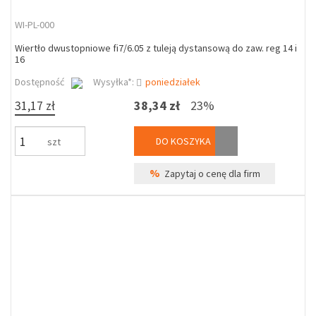
WI-PL-000
Wiertło dwustopniowe fi7/6.05 z tuleją dystansową do zaw. reg 14 i
16
Dostępność
Wysyłka*:
poniedziałek
31,17 zł
38,34 zł
23%
DO KOSZYKA
szt
%
Zapytaj o cenę dla firm