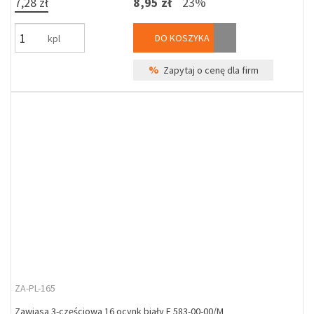
7,28 zł
8,95 zł
23%
DO KOSZYKA
kpl
%
Zapytaj o cenę dla firm
ZA-PL-165
Zawiasa 3-częściowa 16 ocynk biały E 583-00-00/M