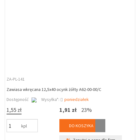
ZA-PL-141
Zawiasa wkręcana 12,5x40 ocynk żółty A62-00-00/C
Dostępność
Wysyłka*:
poniedziałek
1,55 zł
1,91 zł
23%
DO KOSZYKA
kpl
%