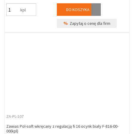
DO KOSZYKA
kpl
%
Zapytaj o cenę dla firm
ZA-PL-107
Zawias Pol-soft wkręcany z regulacją fi 16 ocynk biały F-816-00-
00(kpl)