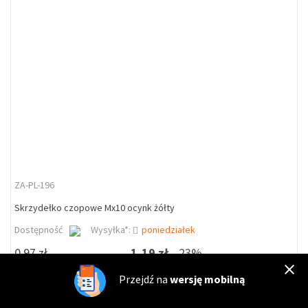
ZA-PL-196
Skrzydełko czopowe Mx10 ocynk żółty
Dostępność
Wysyłka*:
poniedziałek
0,97 zł
1,19 zł
23%
Przejdź na
wersję mobilną
DO KOSZYKA
szt