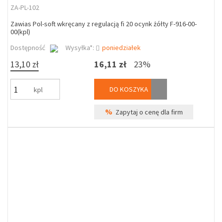
ZA-PL-102
Zawias Pol-soft wkręcany z regulacją fi 20 ocynk żółty F-916-00-
00(kpl)
Dostępność
Wysyłka*:
poniedziałek
13,10 zł
16,11 zł
23%
DO KOSZYKA
kpl
%
Zapytaj o cenę dla firm