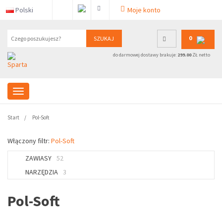
Polski
Moje konto
0
SZUKAJ
do darmowej dostawy brakuje:
299.00
ZŁ netto
Start
Pol-Soft
Włączony filtr:
Pol-Soft
ZAWIASY
52
NARZĘDZIA
3
Pol-Soft