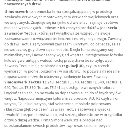
nowoczesnych drzwi
Simonswerk
to niemiecka firma specjalizująca się w produkcji
zawiasów drzwiowych montowanych w drzwiach wejściowych oraz
wewnętrznych. Znajduje się na rynku od wiele lat i zajmuje czołowe
miejsce w rankingach. Jednym z ich znanych produktów jest
seria
zawiasów Tectus
, która jest wyjątkowa ze względu na swoje
zaawansowane rozwiązania techniczne i estetyczny design. Zawiasy
do drzwi Tectus są typowymi zawiasami ukrytymi, co oznacza, że są
niewidoczne, gdy drzwi są zamknięte. Dzięki temu osiągamy się
minimalistyczny i nowoczesny wygląd wnętrza. Zintegrowane łożyska
kulowe gwarantują trwałość i cichą pracę drzwi bezprzylgowych.
Zawiasy Tectus mają zdolność do
regulacji 3D
, czyli w trzech
wymiarach: w pionie, poziomie i w osi obrotu. To pozwala na idealne
dopasowanie drzwi do ościeżnicy i uniknięcie luzów. Zawiasy
Simonswerk Tectus TE
240, Tectus TE 340, Tectus TE 540, Tectus TE
640, Tectus TE 380, Tectus TE 541 są dostępne w różnych kolorach
i wykończeniach, co pozwala na dopasowanie ich do różnych stylów
wnętrz. Najpopularniejszymi kolorami są obecnie: ALU F1 czyli chrom
satyna, F2 - nikiel satyna, stal szlachetna, mosiądz polerowany
i klasyczna głęboka czerń. Zawiasy Tectus zapewniają wysoką
trwałość i bezpieczeństwo, co jest szczególnie istotne w przypadku
drzwi o dużej wadze. Firma Simonswerk stale pracuje nad
udoskonalaniem swoich produktów i wprowadzaniem nowych