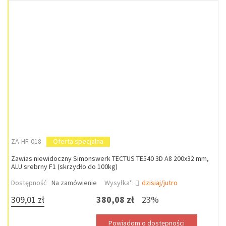
ZA-HF-018
Oferta specjalna
Zawias niewidoczny Simonswerk TECTUS TE540 3D A8 200x32 mm,
ALU srebrny F1 (skrzydło do 100kg)
Dostępność
Na zamówienie
Wysyłka*:
dzisiaj/jutro
309,01 zł
380,08 zł
23%