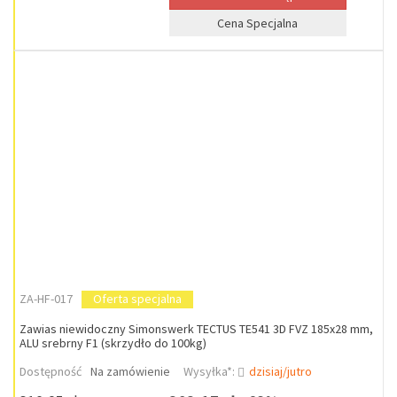
Cena Specjalna
ZA-HF-017
Oferta specjalna
Zawias niewidoczny Simonswerk TECTUS TE541 3D FVZ 185x28 mm,
ALU srebrny F1 (skrzydło do 100kg)
Dostępność
Na zamówienie
Wysyłka*:
dzisiaj/jutro