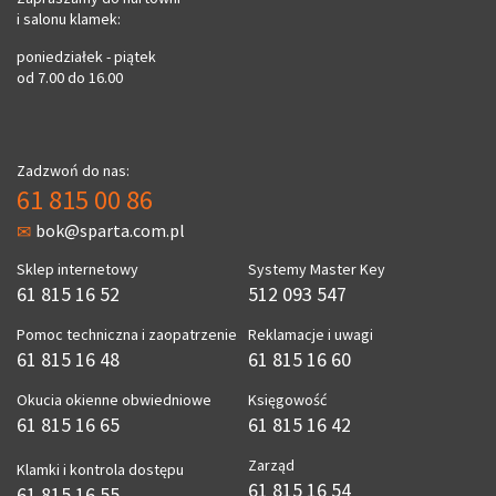
i salonu klamek:
poniedziałek - piątek
od 7.00 do 16.00
Zadzwoń do nas:
61 815 00 86
bok@sparta.com.pl
Sklep internetowy
Systemy Master Key
61 815 16 52
512 093 547
Pomoc techniczna i zaopatrzenie
Reklamacje i uwagi
61 815 16 48
61 815 16 60
Okucia okienne obwiedniowe
Księgowość
61 815 16 65
61 815 16 42
Zarząd
Klamki i kontrola dostępu
61 815 16 54
61 815 16 55