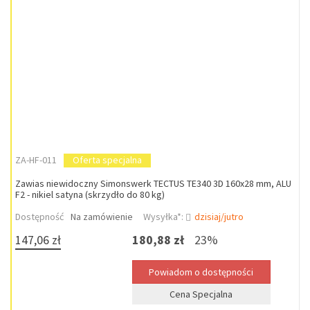
ZA-HF-011
Oferta specjalna
Zawias niewidoczny Simonswerk TECTUS TE340 3D 160x28 mm, ALU
F2 - nikiel satyna (skrzydło do 80 kg)
Dostępność
Na zamówienie
Wysyłka*:
dzisiaj/jutro
147,06 zł
180,88 zł
23%
Cena Specjalna