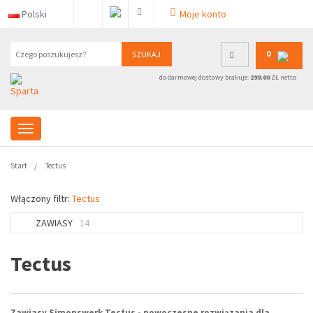
Polski
Moje konto
0
SZUKAJ
do darmowej dostawy brakuje:
299.00
ZŁ netto
Start
Tectus
Włączony filtr:
Tectus
ZAWIASY
14
Tectus
Zawiasy Simonswerk Tectus - nowoczesne rozwiązania dla