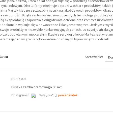
na polska firma, która od lat specjalizuje się w produkcji akcesoriów dr
ędzynarodowym. Oferta firmy obejmuje szeroki wachlarz produktów, takich 
irma Martex kładzie szczególny nacisk na jakość swoich produktów, dbając
ezawodności. Dzięki zastosowaniu nowoczesnych technologii produkcji oraz
ną eksploatację i zapewniają długotrwałą ochronę oraz komfort użytkowani
 doskonale wpisuje się w nowoczesne i klasyczne wnętrza. Jednym z wyróżn
 swoje produkty w niezwykle konkurencyjnych cenach, co czyni je atrakcyj
torze budowlanym i meblarskim. Dzięki szerokiej ofercie Martex jest w st
dostarczając rozwiązania odpowiednie do różnych typów wnętrz i potrzeb.
Sortowanie:
tów
60
Do
PU-BY-004
Puszka zamka bramowego 90 mm
Dostępność
Wysyłka*:
poniedziałek