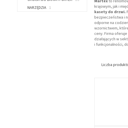
Martex
to renomowa
krajowym, jak i mi
NARZĘDZIA
1
kasety do drzwi.
F
bezpieczeństwa i ni
odporne na codzien
wzornictwem, które
ceny. Firma oferuje
działających w sek
i funkcjonalności, 
Liczba produk