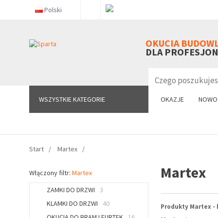
Polski
WSZYSTKIE KATEGORIE
OKUCIA BUDOW
DLA PROFESJO
WSZYSTKIE KATEGORIE
OKAZJE
NOWO
Start
Martex
Martex
Włączony filtr:
Martex
ZAMKI DO DRZWI
3
KLAMKI DO DRZWI
40
Produkty Martex - 
OKUCIA DO BRAM I FURTEK
16