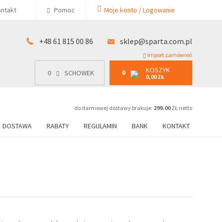
KOSZYK
ntakt
Pomoc
Moje konto / Logowanie
0
15 00 86
0
SCHOWEK
0,00 ZŁ
+48 61 815 00 86
sklep@sparta.com.pl
import zamówień
KOSZYK
0
0
SCHOWEK
0,00 ZŁ
do darmowej dostawy brakuje:
299.00
ZŁ netto
DOSTAWA
RABATY
REGULAMIN
BANK
KONTAKT