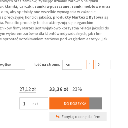
zwiowych oraz zamków, zyskując uznanie zarówno na rynku
jak
klamki, tarczki, zamki wpuszczane, zamki meblowe oraz
 o to, aby spełniały one wszelkie wymagania w zakresie
 precyzyjnej kontroli jakości,
produkty Martex z Bytowa
są
a. Ponadto produkty te charakteryzują się eleganckim
ików firmy Martex jest wyjątkowo korzystna relacja jakości do
nym wyborem zarówno dla klientów indywidualnych, jak i firm
anie sprostać oczekiwaniom zarówno pod względem estetyki, jak
(current)
Ilość na stronie:
1
2
myślne
50
27,12 zł
33,36 zł
23%
DO KOSZYKA
szt
%
Zapytaj o cenę dla firm