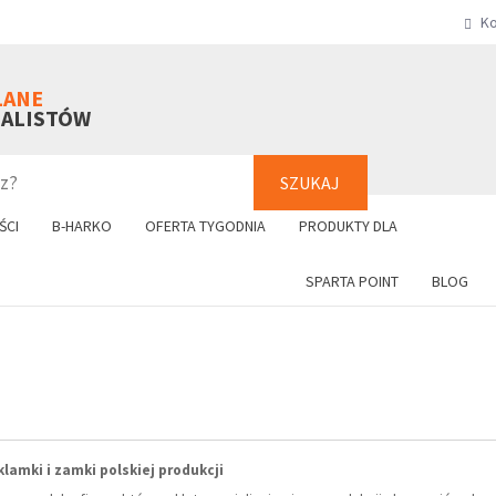
Ko
SZUKAJ
+48 61 8
LANE
NALISTÓW
SZUKAJ
ŚCI
B-HARKO
OFERTA TYGODNIA
PRODUKTY DLA
SPARTA POINT
BLOG
klamki i zamki polskiej produkcji