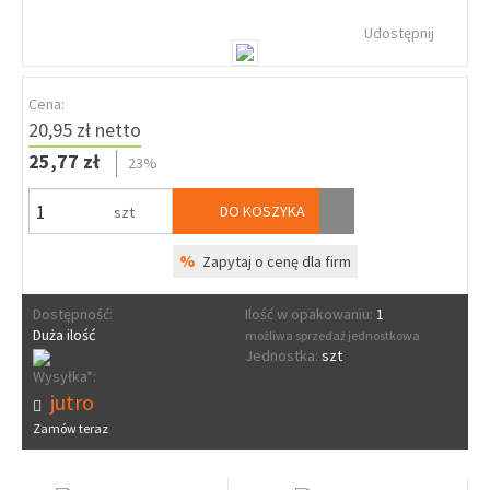
Udostępnij
Cena:
20,95 zł netto
25,77 zł
23%
DO KOSZYKA
szt
%
Zapytaj o cenę dla firm
Dostępność:
Ilość w opakowaniu:
1
Duża ilość
możliwa sprzedaż jednostkowa
Jednostka:
szt
Wysyłka*:
jutro
Zamów teraz