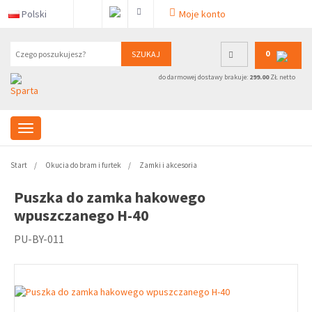
Polski
Moje konto
0
SZUKAJ
do darmowej dostawy brakuje:
299.00
ZŁ netto
Start
Okucia do bram i furtek
Zamki i akcesoria
Puszka do zamka hakowego
wpuszczanego H-40
PU-BY-011