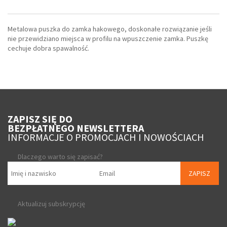
Metalowa puszka do zamka hakowego, doskonałe rozwiązanie jeśli
nie przewidziano miejsca w profilu na wpuszczenie zamka. Puszkę
cechuje dobra spawalność.
ZAPISZ SIĘ DO
BEZPŁATNEGO NEWSLETTERA
INFORMACJE O PROMOCJACH I NOWOŚCIACH
Dlaczego warto się zapisać?
ZAPISZ
Aktualizuj subskrypcję