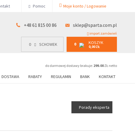
KOSZYK
ntakt
Pomoc
Moje konto / Logowanie
0
15 00 86
0
SCHOWEK
0,00 ZŁ
+48 61 815 00 86
sklep@sparta.com.pl
import zamówień
KOSZYK
0
0
SCHOWEK
0,00 ZŁ
do darmowej dostawy brakuje:
299.00
ZŁ netto
DOSTAWA
RABATY
REGULAMIN
BANK
KONTAKT
Porady eksperta