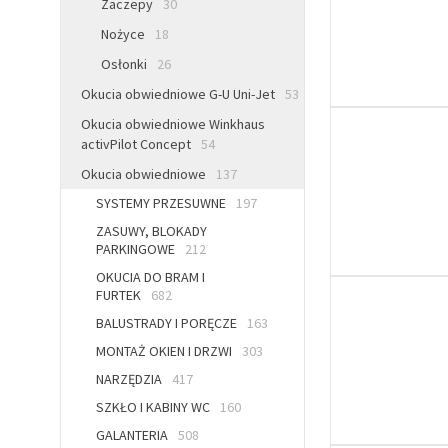
Zaczepy
30
Nożyce
18
Osłonki
26
Okucia obwiedniowe G-U Uni-Jet
53
Okucia obwiedniowe Winkhaus
activPilot Concept
54
Okucia obwiedniowe
137
SYSTEMY PRZESUWNE
197
ZASUWY, BLOKADY
PARKINGOWE
212
OKUCIA DO BRAM I
FURTEK
682
BALUSTRADY I PORĘCZE
163
MONTAŻ OKIEN I DRZWI
303
NARZĘDZIA
417
SZKŁO I KABINY WC
160
GALANTERIA
508