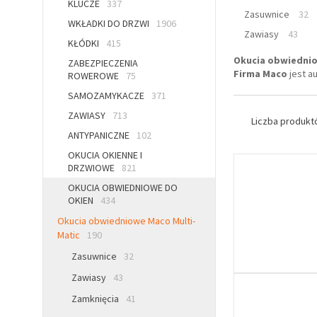
KLUCZE
337
Zasuwnice
32
WKŁADKI DO DRZWI
1906
Zawiasy
43
KŁÓDKI
415
Okucia obwiednio
ZABEZPIECZENIA
Firma Maco
jest au
ROWEROWE
75
SAMOZAMYKACZE
371
ZAWIASY
713
Liczba produk
ANTYPANICZNE
102
OKUCIA OKIENNE I
DRZWIOWE
821
OKUCIA OBWIEDNIOWE DO
OKIEN
434
Okucia obwiedniowe Maco Multi-
Matic
190
Zasuwnice
32
Zawiasy
43
Zamknięcia
41