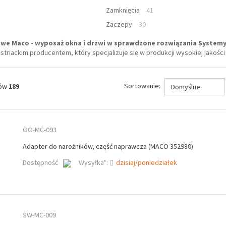
Zamknięcia
41
Zaczepy
30
we Maco - wyposaż okna i drzwi w sprawdzone rozwiązania
Systemy
striackim producentem, który specjalizuje się w produkcji wysokiej jakości
Sortowanie:
tów
189
Domyślne
OO-MC-093
Adapter do narożników, część naprawcza (MACO 352980)
Dostępność
Wysyłka*:
dzisiaj/poniedziałek
SW-MC-009