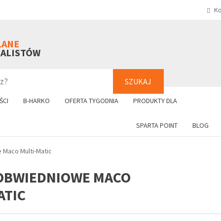
Ko
SZUKAJ
+48 61 8
LANE
NALISTÓW
SZUKAJ
ŚCI
B-HARKO
OFERTA TYGODNIA
PRODUKTY DLA
SPARTA POINT
BLOG
 Maco Multi-Matic
OBWIEDNIOWE MACO
ATIC