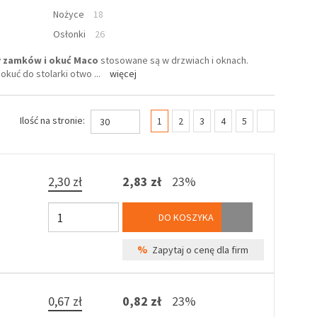
Nożyce
18
Osłonki
26
 zamków i okuć Maco
stosowane są w drzwiach i oknach.
 okuć do stolarki otwo
...
więcej
(current)
Ilość na stronie:
1
2
3
4
5
30
2,30 zł
2,83 zł
23%
DO KOSZYKA
%
Zapytaj o cenę dla firm
0,67 zł
0,82 zł
23%