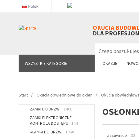
Polski
WSZYSTKIE KATEGORIE
OKUCIA BUDOW
DLA PROFESJO
WSZYSTKIE KATEGORIE
OKAZJE
NOWO
Start
Okucia obwiedniowe do okien
Okucia obwiedniowe
OSŁONK
ZAMKI DO DRZWI
1460
ZAMKI ELEKTRONICZNE I
KONTROLA DOSTĘPU
144
KLAMKI DO DRZWI
1858
Zasuwnice
32