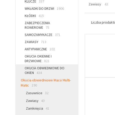
KLUCZE
337
Zawiasy
43
WKŁADKI DO DRZWI
1906
KŁÓDKI
415
Liczba produk
ZABEZPIECZENIA
ROWEROWE
75
SAMOZAMYKACZE
371
ZAWIASY
713
ANTYPANICZNE
102
OKUCIA OKIENNE I
DRZWIOWE
821
OKUCIA OBWIEDNIOWE DO
OKIEN
434
Okucia obwiedniowe Maco Multi-
Matic
190
Zasuwnice
32
Zawiasy
43
Zamknięcia
41