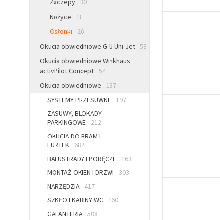
Zaczepy
30
Nożyce
18
Osłonki
26
Okucia obwiedniowe G-U Uni-Jet
53
Okucia obwiedniowe Winkhaus
activPilot Concept
54
Okucia obwiedniowe
137
SYSTEMY PRZESUWNE
197
ZASUWY, BLOKADY
PARKINGOWE
212
OKUCIA DO BRAM I
FURTEK
682
BALUSTRADY I PORĘCZE
163
MONTAŻ OKIEN I DRZWI
303
NARZĘDZIA
417
SZKŁO I KABINY WC
160
GALANTERIA
508