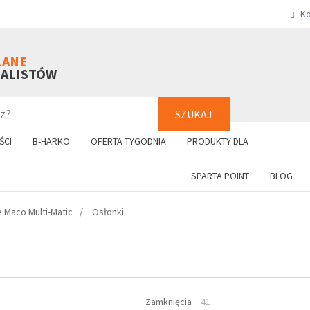
Ko
SZUKAJ
+48 61 8
LANE
NALISTÓW
SZUKAJ
ŚCI
B-HARKO
OFERTA TYGODNIA
PRODUKTY DLA
SPARTA POINT
BLOG
 Maco Multi-Matic
Osłonki
I
Zamknięcia
41