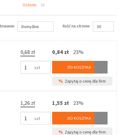
Osłonki
26
towanie:
Ilość na stronie:
Domyślne
30
0,68 zł
0,84 zł
23%
DO KOSZYKA
szt
%
Zapytaj o cenę dla firm
1,26 zł
1,55 zł
23%
DO KOSZYKA
szt
%
Zapytaj o cenę dla firm