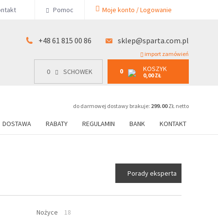
KOSZYK
ntakt
Pomoc
Moje konto / Logowanie
0
15 00 86
0
SCHOWEK
0,00 ZŁ
+48 61 815 00 86
sklep@sparta.com.pl
import zamówień
KOSZYK
0
0
SCHOWEK
0,00 ZŁ
do darmowej dostawy brakuje:
299.00
ZŁ netto
DOSTAWA
RABATY
REGULAMIN
BANK
KONTAKT
Porady eksperta
Nożyce
18