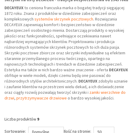
DECAYEUX
to ceniona francuska marka o bogatej tradycji sięgającej
1872 roku. Znana z produktów w dziedzinie zabezpieczeń oraz
kompleksowych
systemów skrzynek pocztowych
. Rozwiązania
DECAYEUX zapewniają komfort i bezpieczeństwo w dziedzinie
zabezpieczeń osobistego mienia. Dostarczają produkty o wysokiej
jakości oraz funkcjonalności, spełniające oczekiwania nawet
najbardziej wymagających klientów. Projektowaniu i produkcja
różnorodnych systemów skrzynek pocztowych to ich duża pasja.
Skrzynki pocztowe zbiorcze oraz skrzynki indywidualne są efektem
starannie przemyślanego procesu twórczego, opartego na
najnowszych technologiach i trendach w dziedzinie zabezpieczeń.
Estetyka ma także w nich bardzo ważne znaczenie - oferta
DECAYEUX
obfituje w wiele modeli, dzięki czemu będą one pasować do
różnorodnych stylów architektonicznych.
DECAYEUX
zdobyło uznanie
i zaufanie klientów na przestrzeni wielu dekad, a ich doświadczenie
oraz ciągły rozwój pozwalają tworzyć skrzynki i
zamki wierzchnie do
drzwi
,
przytrzymywacze drzwiowe
o bardzo wysokiej jakości.
Liczba produktów
9
Sortowanie:
Ilość na stronie:
Domyślne
50