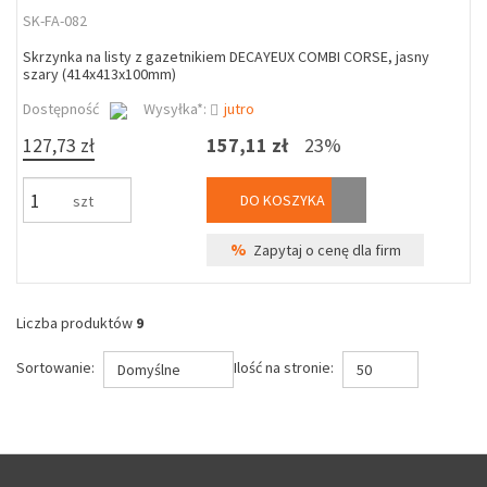
SK-FA-082
Skrzynka na listy z gazetnikiem DECAYEUX COMBI CORSE, jasny
szary (414x413x100mm)
Dostępność
Wysyłka*:
jutro
127,73 zł
157,11 zł
23%
DO KOSZYKA
szt
%
Zapytaj o cenę dla firm
Liczba produktów
9
Sortowanie:
Ilość na stronie:
Domyślne
50