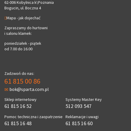
62-006 Kobylnica k\Poznania
Bogucin, ul. Boczna 4
Mapa - jak dojechać
Zapraszamy do hurtowni
i salonu klamek:
poniedziałek - piątek
od 7.00 do 16.00
Zadzwoń do nas:
61 815 00 86
bok@sparta.com.pl
Sklep internetowy
Systemy Master Key
61 815 16 52
512 093 547
Pomoc techniczna i zaopatrzenie
Reklamacje i uwagi
61 815 16 48
61 815 16 60