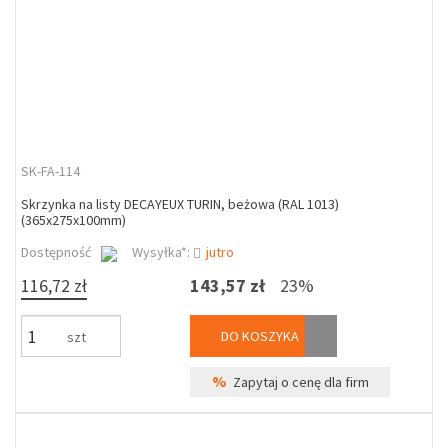
SK-FA-114
Skrzynka na listy DECAYEUX TURIN, beżowa (RAL 1013)
(365x275x100mm)
Dostępność
Wysyłka*:
jutro
116,72 zł
143,57 zł
23%
DO KOSZYKA
szt
%
Zapytaj o cenę dla firm