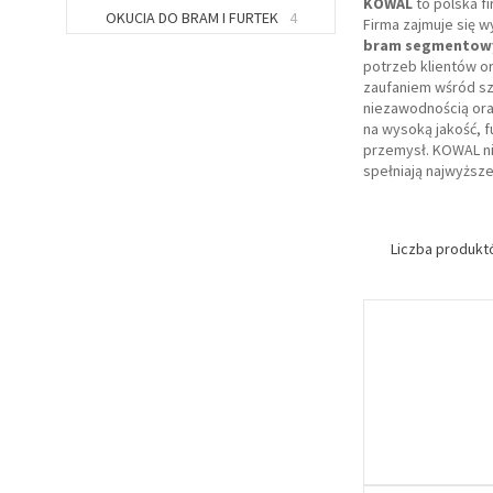
KOWAL
to polska f
OKUCIA DO BRAM I FURTEK
4
Firma zajmuje się 
bram segmentowy
potrzeb klientów or
zaufaniem wśród sz
niezawodnością oraz
na wysoką jakość, 
przemysł. KOWAL ni
spełniają najwyższe
Liczba produk