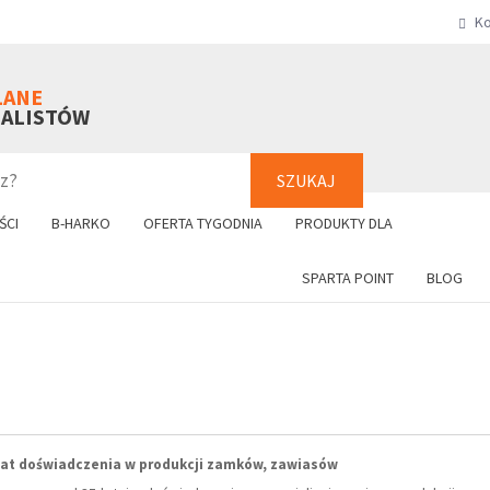
Ko
SZUKAJ
+48 61 8
LANE
NALISTÓW
SZUKAJ
ŚCI
B-HARKO
OFERTA TYGODNIA
PRODUKTY DLA
SPARTA POINT
BLOG
lat doświadczenia w produkcji zamków, zawiasów