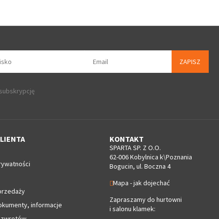
ZAPISZ
 subskrypcję
LIENTA
KONTAKT
SPARTA SP. Z O.O.
62-006 Kobylnica k\Poznania
rywatności
Bogucin, ul. Boczna 4
Mapa - jak dojechać
przedaży
Zapraszamy do hurtowni
okumenty, informacje
i salonu klamek:
 zwrotów