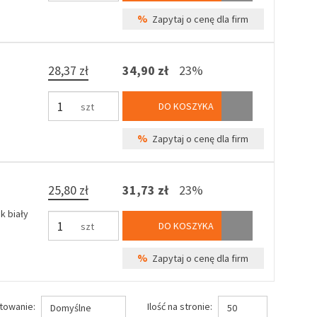
%
Zapytaj o cenę dla firm
28,37 zł
34,90 zł
23%
DO KOSZYKA
szt
%
Zapytaj o cenę dla firm
25,80 zł
31,73 zł
23%
k biały
DO KOSZYKA
szt
%
Zapytaj o cenę dla firm
towanie:
Ilość na stronie:
Domyślne
50