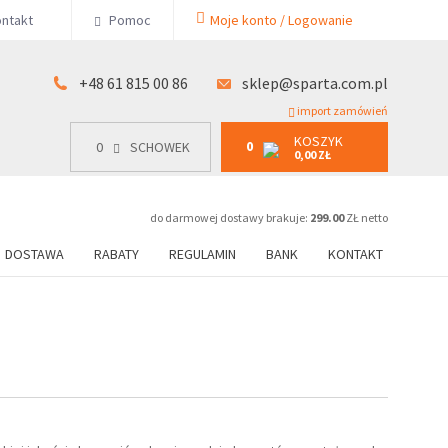
KOSZYK
ntakt
Pomoc
Moje konto / Logowanie
0
15 00 86
0
SCHOWEK
0,00 ZŁ
+48 61 815 00 86
sklep@sparta.com.pl
import zamówień
KOSZYK
0
0
SCHOWEK
0,00 ZŁ
do darmowej dostawy brakuje:
299.00
ZŁ netto
DOSTAWA
RABATY
REGULAMIN
BANK
KONTAKT