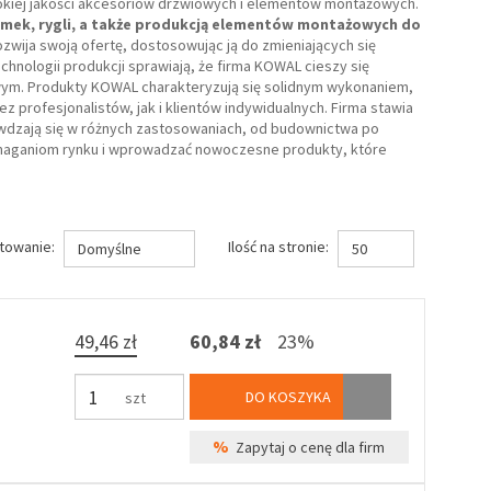
ysokiej jakości akcesoriów drzwiowych i elementów montażowych.
mek, rygli, a także produkcją elementów montażowych do
rozwija swoją ofertę, dostosowując ją do zmieniających się
hnologii produkcji sprawiają, że firma KOWAL cieszy się
wym. Produkty KOWAL charakteryzują się solidnym wykonaniem,
 profesjonalistów, jak i klientów indywidualnych. Firma stawia
rawdzają się w różnych zastosowaniach, od budownictwa po
ymaganiom rynku i wprowadzać nowoczesne produkty, które
towanie:
Ilość na stronie:
Domyślne
50
49,46 zł
60,84 zł
23%
DO KOSZYKA
szt
%
Zapytaj o cenę dla firm