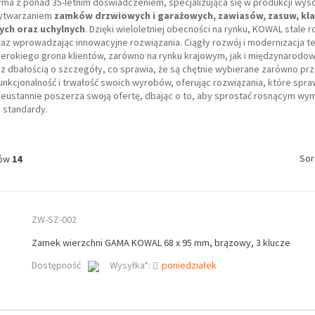
irma z ponad 35-letnim doświadczeniem, specjalizująca się w produkcji w
wytwarzaniem
zamków drzwiowych i garażowych, zawiasów, zasuw, kla
ch oraz uchylnych
. Dzięki wieloletniej obecności na rynku, KOWAL stale 
az wprowadzając innowacyjne rozwiązania. Ciągły rozwój i modernizacja tec
erokiego grona klientów, zarówno na rynku krajowym, jak i międzynarodo
 dbałością o szczegóły, co sprawia, że są chętnie wybierane zarówno przez
funkcjonalność i trwałość swoich wyrobów, oferując rozwiązania, które sp
eustannie poszerza swoją ofertę, dbając o to, aby sprostać rosnącym w
 standardy.
Sor
tów
14
ZW-SZ-002
Zamek wierzchni GAMA KOWAL 68 x 95 mm, brązowy, 3 klucze
Dostępność
Wysyłka*:
poniedziałek