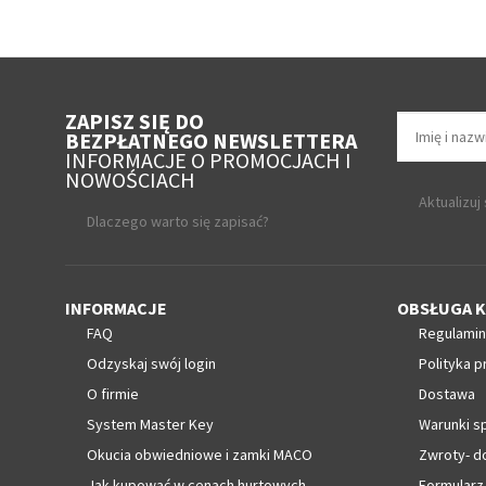
ZAPISZ SIĘ DO
BEZPŁATNEGO NEWSLETTERA
INFORMACJE O PROMOCJACH I
NOWOŚCIACH
Aktualizuj
Dlaczego warto się zapisać?
INFORMACJE
OBSŁUGA K
FAQ
Regulamin
Odzyskaj swój login
Polityka p
O firmie
Dostawa
System Master Key
Warunki s
Okucia obwiedniowe i zamki MACO
Zwroty- d
Jak kupować w cenach hurtowych
Formularz