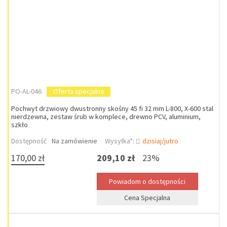
PO-AL-046
Oferta specjalna
Pochwyt drzwiowy dwustronny skośny 45 fi 32 mm L-800, X-600 stal
nierdzewna, zestaw śrub w komplece, drewno PCV, aluminium,
szkło
Dostępność
Na zamówienie
Wysyłka*:
dzisiaj/jutro
170,00 zł
209,10 zł
23%
Cena Specjalna