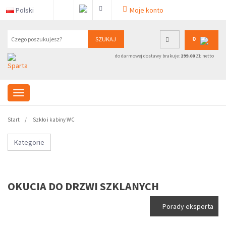
Polski
Moje konto
0
SZUKAJ
do darmowej dostawy brakuje:
299.00
ZŁ netto
Start
Szkło i kabiny WC
Kategorie
OKUCIA DO DRZWI SZKLANYCH
Porady eksperta