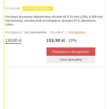
PO-AL-040
Oferta specjalna
Pochwyt drzwiowy dwustronny skośne 45 fi 32 mm L-500, X-300 stal
nierdzewna, zestaw śrub w komplece, drewno PCV, aluminium,
szkło
Dostępność
Na zamówienie
Wysyłka*:
dzisiaj/jutro
130,00 zł
159,90 zł
23%
Cena Specjalna