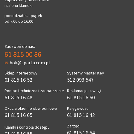
i salonu klamek:
poniedziałek - piątek
od 7.00 do 16.00
Zadzwoń do nas:
61 815 00 86
bok@sparta.com.pl
Sklep internetowy
Systemy Master Key
61 815 16 52
512 093 547
Pomoc techniczna i zaopatrzenie
Reklamacje i uwagi
61 815 16 48
61 815 16 60
Okucia okienne obwiedniowe
Księgowość
61 815 16 65
61 815 16 42
Zarząd
Klamki i kontrola dostępu
61 815 16 54
61 815 16 55