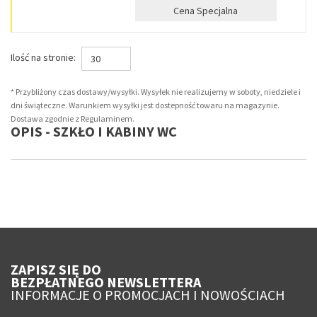
Cena Specjalna
Ilość na stronie:
30
* Przybliżony czas dostawy/wysyłki. Wysyłek nie realizujemy w soboty, niedziele i
dni świąteczne. Warunkiem wysyłki jest dostepność towaru na magazynie.
Dostawa zgodnie z Regulaminem.
OPIS - SZKŁO I KABINY WC
ZAPISZ SIĘ DO
BEZPŁATNEGO NEWSLETTERA
INFORMACJE O PROMOCJACH I NOWOŚCIACH