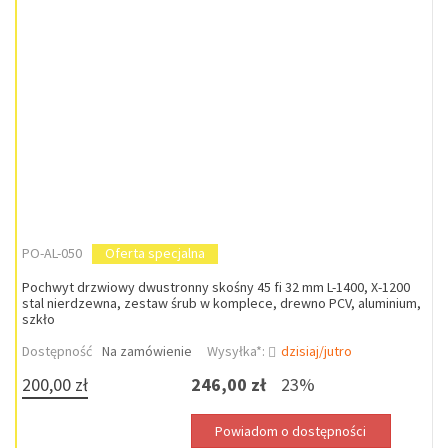
PO-AL-050
Oferta specjalna
Pochwyt drzwiowy dwustronny skośny 45 fi 32 mm L-1400, X-1200
stal nierdzewna, zestaw śrub w komplece, drewno PCV, aluminium,
szkło
Dostępność
Na zamówienie
Wysyłka*:
dzisiaj/jutro
200,00 zł
246,00 zł
23%