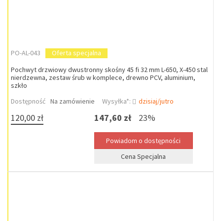
PO-AL-043
Oferta specjalna
Pochwyt drzwiowy dwustronny skośny 45 fi 32 mm L-650, X-450 stal
nierdzewna, zestaw śrub w komplece, drewno PCV, aluminium,
szkło
Dostępność
Na zamówienie
Wysyłka*:
dzisiaj/jutro
120,00 zł
147,60 zł
23%
Cena Specjalna