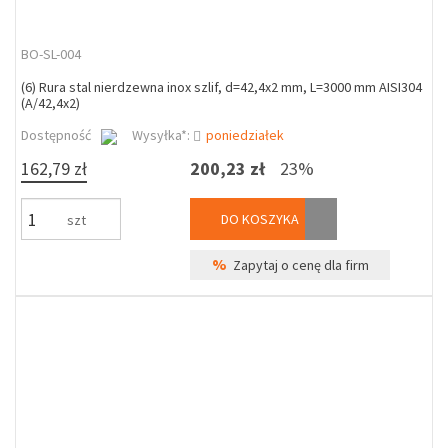
BO-SL-004
(6) Rura stal nierdzewna inox szlif, d=42,4x2 mm, L=3000 mm AISI304
(A/42,4x2)
Dostępność
Wysyłka*:
poniedziałek
162,79 zł
200,23 zł
23%
DO KOSZYKA
szt
%
Zapytaj o cenę dla firm