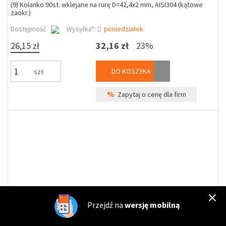
(9) Kolanko 90st. wklejane na rurę D=42,4x2 mm, AISI304 (kątowe
zaokr.)
Dostępność
Wysyłka*:
poniedziałek
26,15 zł
32,16 zł
23%
DO KOSZYKA
szt
%
Zapytaj o cenę dla firm
Przejdź na
wersję mobilną