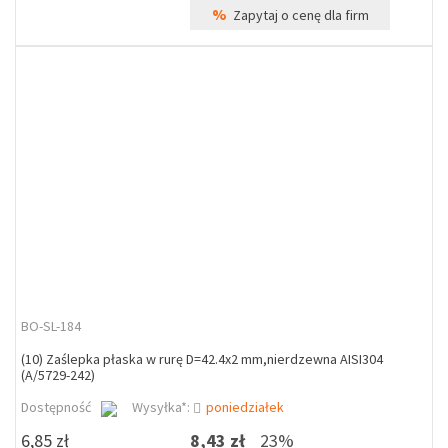
%
Zapytaj o cenę dla firm
BO-SL-184
(10) Zaślepka płaska w rurę D=42.4x2 mm,nierdzewna AISI304
(A/5729-242)
Dostępność
Wysyłka*:
poniedziałek
6,85 zł
8,43 zł
23%