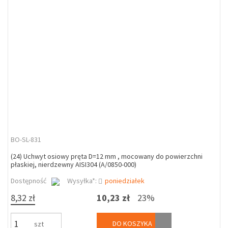
BO-SL-831
(24) Uchwyt osiowy pręta D=12 mm , mocowany do powierzchni
płaskiej, nierdzewny AISI304 (A/0850-000)
Dostępność
Wysyłka*:
poniedziałek
8,32 zł
10,23 zł
23%
DO KOSZYKA
szt