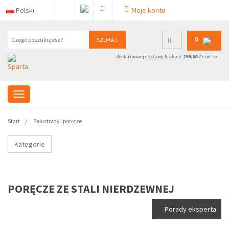
Polski
Moje konto
0
SZUKAJ
do darmowej dostawy brakuje:
299.00
ZŁ netto
Start
Balustrady i poręcze
Kategorie
PORĘCZE ZE STALI NIERDZEWNEJ
Porady eksperta