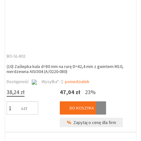
BO-SL-802
(10) Zaślepka kula d=80 mm na rurę D=42,4 mm z gwintem M10,
nierdzewna AISI304 (A/0220-080)
Dostępność
Wysyłka*:
poniedziałek
38,24 zł
47,04 zł
23%
DO KOSZYKA
szt
%
Zapytaj o cenę dla firm