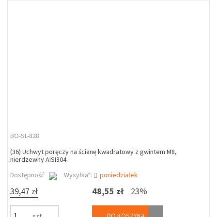
BO-SL-828
(36) Uchwyt poręczy na ścianę kwadratowy z gwintem M8,
nierdzewny AISI304
Dostępność
Wysyłka*:
poniedziałek
39,47 zł
48,55 zł
23%
DO KOSZYKA
szt