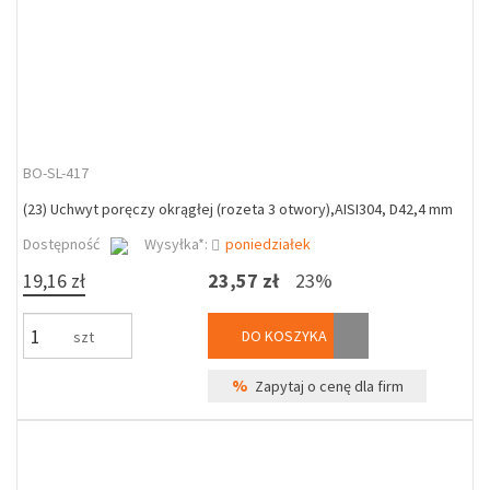
BO-SL-417
(23) Uchwyt poręczy okrągłej (rozeta 3 otwory),AISI304, D42,4 mm
Dostępność
Wysyłka*:
poniedziałek
19,16 zł
23,57 zł
23%
DO KOSZYKA
szt
%
Zapytaj o cenę dla firm