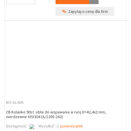
%
Zapytaj o cenę dla firm
BO-SL-605
(9) Kolanko 90st. obłe do wspawania w rurę D=42,4x2 mm,
nierdzewne AISI304 (A/1305-242)
Dostępność
Wysyłka*:
poniedziałek