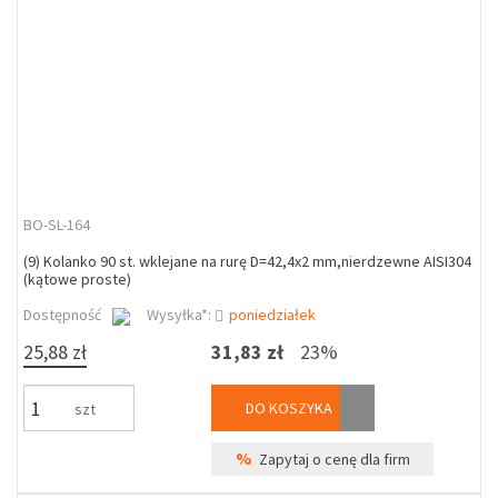
BO-SL-164
(9) Kolanko 90 st. wklejane na rurę D=42,4x2 mm,nierdzewne AISI304
(kątowe proste)
Dostępność
Wysyłka*:
poniedziałek
25,88 zł
31,83 zł
23%
DO KOSZYKA
szt
%
Zapytaj o cenę dla firm