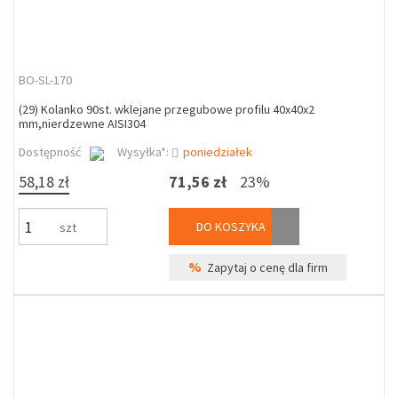
BO-SL-170
(29) Kolanko 90st. wklejane przegubowe profilu 40x40x2
mm,nierdzewne AISI304
Dostępność
Wysyłka*:
poniedziałek
58,18 zł
71,56 zł
23%
DO KOSZYKA
szt
%
Zapytaj o cenę dla firm