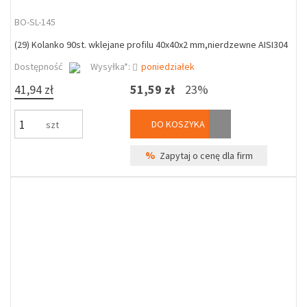
BO-SL-145
(29) Kolanko 90st. wklejane profilu 40x40x2 mm,nierdzewne AISI304
Dostępność
Wysyłka*:
poniedziałek
41,94 zł
51,59 zł
23%
DO KOSZYKA
szt
%
Zapytaj o cenę dla firm