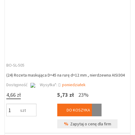
BO-SL-505
(24) Rozeta maskująca D=45 na rurę d=12 mm , nierdzewna AISI304
Dostępność
Wysyłka*:
poniedziałek
4,66 zł
5,73 zł
23%
DO KOSZYKA
szt
%
Zapytaj o cenę dla firm