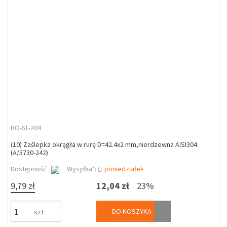
BO-SL-204
(10) Zaślepka okrągła w rurę D=42.4x2 mm,nierdzewna AISI304
(A/5730-242)
Dostępność
Wysyłka*:
poniedziałek
9,79 zł
12,04 zł
23%
DO KOSZYKA
szt