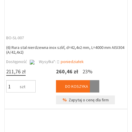
BO-SL-007
(6) Rura stal nierdzewna inox szlif, d=42,4x2 mm, L=4000 mm AISI304
(A/42,4x2)
Dostępność
Wysyłka*:
poniedziałek
211,76 zł
260,46 zł
23%
DO KOSZYKA
szt
%
Zapytaj o cenę dla firm