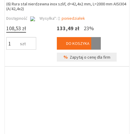
(6) Rura stal nierdzewna inox szlif, d=42,4x2 mm, L=2000 mm AISI304
(A/42,4x2)
Dostępność
Wysyłka*:
poniedziałek
108,53 zł
133,49 zł
23%
DO KOSZYKA
szt
%
Zapytaj o cenę dla firm