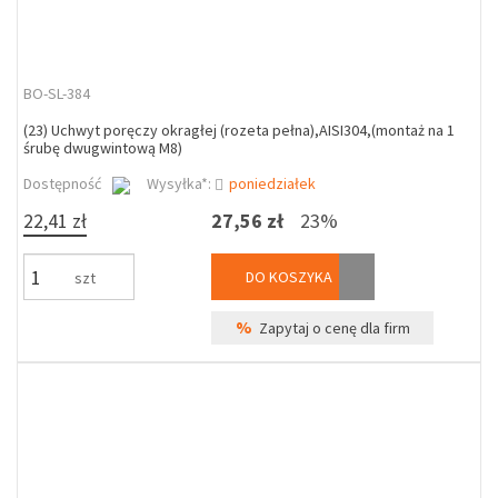
BO-SL-384
(23) Uchwyt poręczy okragłej (rozeta pełna),AISI304,(montaż na 1
śrubę dwugwintową M8)
Dostępność
Wysyłka*:
poniedziałek
22,41 zł
27,56 zł
23%
DO KOSZYKA
szt
%
Zapytaj o cenę dla firm