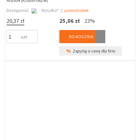
AISI304 (A/0505-042-B)
Dostępność
Wysyłka*:
poniedziałek
20,37 zł
25,06 zł
23%
DO KOSZYKA
szt
%
Zapytaj o cenę dla firm