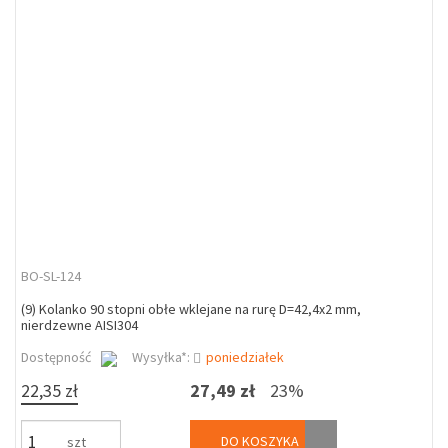
BO-SL-124
(9) Kolanko 90 stopni obłe wklejane na rurę D=42,4x2 mm,
nierdzewne AISI304
Dostępność
Wysyłka*:
poniedziałek
22,35 zł
27,49 zł
23%
DO KOSZYKA
szt