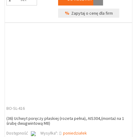
%
Zapytaj o cenę dla firm
BO-SL-416
(36) Uchwyt poręczy płaskiej (rozeta pełna), AIS304,(montaż na 1
śrubę dwugwintową M8)
Dostępność
Wysyłka*:
poniedziałek